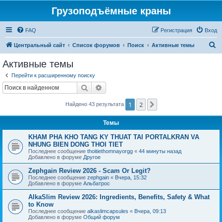
Грузоподъёмные краны
FAQ
Регистрация
Вход
П
Центральный сайт
Список форумов
Поиск
Активные темы
о
Активные темы
и
Перейти к расширенному поиску
с
Поиск
Расширенный поиск
к
1
2
След.
Найдено 43 результата
Темы
KHAM PHA KHO TANG KY THUAT TAI PORTALKRAN VA
NHUNG BIEN DONG THOI TIET
Последнее сообщение
thoitiethomnayorgg
«
44 минуты назад
Добавлено в форуме
Другое
Zephgain Review 2026 - Scam Or Legit?
Последнее сообщение
zephgain
«
Вчера, 15:32
Добавлено в форуме
Альбатрос
AlkaSlim Review 2026: Ingredients, Benefits, Safety & What
to Know
Последнее сообщение
alkaslimcapsules
«
Вчера, 09:13
Добавлено в форуме
Общий форум