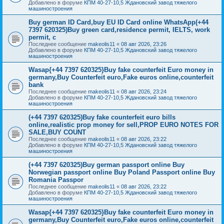
Добавлено в форуме
КПМ 40-27-10,5 Ждановский завод тяжелого
машиностроения
Buy german ID Card,buy EU ID Card online WhatsApp(+44
7397 620325)Buy green card,residence permit, IELTS, work
permit, c
Последнее сообщение
makeolis11
«
08 авг 2026, 23:26
Добавлено в форуме
КПМ 40-27-10,5 Ждановский завод тяжелого
машиностроения
Wasap{+44 7397 620325}Buy fake counterfeit Euro money in
germany,Buy Counterfeit euro,Fake euros online,counterfeit
bank
Последнее сообщение
makeolis11
«
08 авг 2026, 23:24
Добавлено в форуме
КПМ 40-27-10,5 Ждановский завод тяжелого
машиностроения
(+44 7397 620325)Buy fake counterfeit euro bills
online,realistic prop money for sell,PROP EURO NOTES FOR
SALE,BUY COUNT
Последнее сообщение
makeolis11
«
08 авг 2026, 23:22
Добавлено в форуме
КПМ 40-27-10,5 Ждановский завод тяжелого
машиностроения
(+44 7397 620325)Buy german passport online Buy
Norwegian passport online Buy Poland Passport online Buy
Romania Passpor
Последнее сообщение
makeolis11
«
08 авг 2026, 23:22
Добавлено в форуме
КПМ 40-27-10,5 Ждановский завод тяжелого
машиностроения
Wasap{+44 7397 620325}Buy fake counterfeit Euro money in
germany,Buy Counterfeit euro,Fake euros online,counterfeit