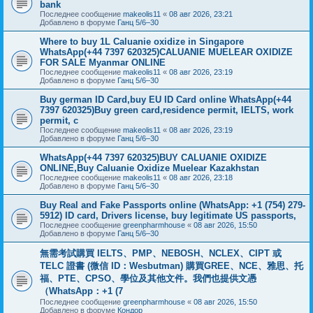
bank
Последнее сообщение
makeolis11
«
08 авг 2026, 23:21
Добавлено в форуме
Ганц 5/6–30
Where to buy 1L Caluanie oxidize in Singapore
WhatsApp(+44 7397 620325)CALUANIE MUELEAR OXIDIZE
FOR SALE Myanmar ONLINE
Последнее сообщение
makeolis11
«
08 авг 2026, 23:19
Добавлено в форуме
Ганц 5/6–30
Buy german ID Card,buy EU ID Card online WhatsApp(+44
7397 620325)Buy green card,residence permit, IELTS, work
permit, c
Последнее сообщение
makeolis11
«
08 авг 2026, 23:19
Добавлено в форуме
Ганц 5/6–30
WhatsApp(+44 7397 620325)BUY CALUANIE OXIDIZE
ONLINE,Buy Caluanie Oxidize Muelear Kazakhstan
Последнее сообщение
makeolis11
«
08 авг 2026, 23:18
Добавлено в форуме
Ганц 5/6–30
Buy Real and Fake Passports online (WhatsApp: +1 (754) 279-
5912) ID card, Drivers license, buy legitimate US passports,
Последнее сообщение
greenpharmhouse
«
08 авг 2026, 15:50
Добавлено в форуме
Ганц 5/6–30
無需考試購買 IELTS、PMP、NEBOSH、NCLEX、CIPT 或
TELC 證書 (微信 ID：Wesbutman) 購買GREE、NCE、雅思、托
福、PTE、CPSO、學位及其他文件。我們也提供文憑
（WhatsApp：+1 (7
Последнее сообщение
greenpharmhouse
«
08 авг 2026, 15:50
Добавлено в форуме
Кондор