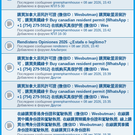
Последнее сообщение
greenpharmhouse
«
08 авг 2026, 15:43
Добавлено в форуме
КПЛ 5-30
購買加拿大居民許可證 (微信ID：Wesbutman) 購買歐盟居留許
可，購買美國綠卡 Buy canadian resident permit (WhatsApp：
+1 (754) 279-5912) 在线购买真假护照 (微信ID：Wes
Последнее сообщение
greenpharmhouse
«
08 авг 2026, 15:42
Добавлено в форуме
КПЛ 16-30
Rendistero Opiniones 2026 -¿Estafa o legítimo?
Последнее сообщение
rendistero
«
08 авг 2026, 15:40
Добавлено в форуме
Альбатрос
購買加拿大居民許可證 (微信ID：Wesbutman) 購買歐盟居留許
可，購買美國綠卡 Buy canadian resident permit (WhatsApp：
+1 (754) 279-5912) 在线购买真假护照 (微信ID：Wes
Последнее сообщение
greenpharmhouse
«
08 авг 2026, 15:39
Добавлено в форуме
Другое
購買加拿大居民許可證 (微信ID：Wesbutman) 購買歐盟居留許
可，購買美國綠卡 Buy canadian resident permit (WhatsApp：
+1 (754) 279-5912) 在线购买真假护照 (微信ID：Wes
Последнее сообщение
greenpharmhouse
«
08 авг 2026, 15:35
Добавлено в форуме
Другое
在線購買香港身份證和駕駛執照（微信ID：Wesbutman）在線購
買中國身份證和駕駛執照. 在線購買韓國身份證和駕駛執照. 線上購
買台灣身分證和駕駛執照. (微信ID：Wesbutman）在線購買泰國
身份證和駕駛執照. 在線購買日本身份證和
Последнее сообщение
greenpharmhouse
«
08 авг 2026, 15:35