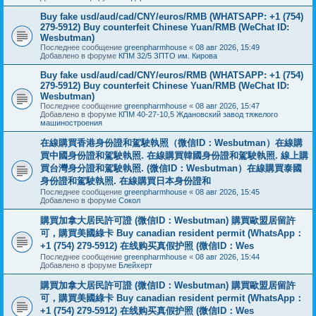
Buy fake usd/aud/cad/CNY/euros/RMB (WHATSAPP: +1 (754)
279-5912) Buy counterfeit Chinese Yuan/RMB (WeChat ID:
Wesbutman)
Последнее сообщение
greenpharmhouse
«
08 авг 2026, 15:49
Добавлено в форуме
КПМ 32/5 ЗПТО им. Кирова
Buy fake usd/aud/cad/CNY/euros/RMB (WHATSAPP: +1 (754)
279-5912) Buy counterfeit Chinese Yuan/RMB (WeChat ID:
Wesbutman)
Последнее сообщение
greenpharmhouse
«
08 авг 2026, 15:47
Добавлено в форуме
КПМ 40-27-10,5 Ждановский завод тяжелого
машиностроения
在線購買香港身份證和駕駛執照（微信ID：Wesbutman）在線購
買中國身份證和駕駛執照. 在線購買韓國身份證和駕駛執照. 線上購
買台灣身分證和駕駛執照. (微信ID：Wesbutman）在線購買泰國
身份證和駕駛執照. 在線購買日本身份證和
Последнее сообщение
greenpharmhouse
«
08 авг 2026, 15:45
Добавлено в форуме
Сокол
購買加拿大居民許可證 (微信ID：Wesbutman) 購買歐盟居留許
可，購買美國綠卡 Buy canadian resident permit (WhatsApp：
+1 (754) 279-5912) 在线购买真假护照 (微信ID：Wes
Последнее сообщение
greenpharmhouse
«
08 авг 2026, 15:44
Добавлено в форуме
Блейхерт
購買加拿大居民許可證 (微信ID：Wesbutman) 購買歐盟居留許
可，購買美國綠卡 Buy canadian resident permit (WhatsApp：
+1 (754) 279-5912) 在线购买真假护照 (微信ID：Wes