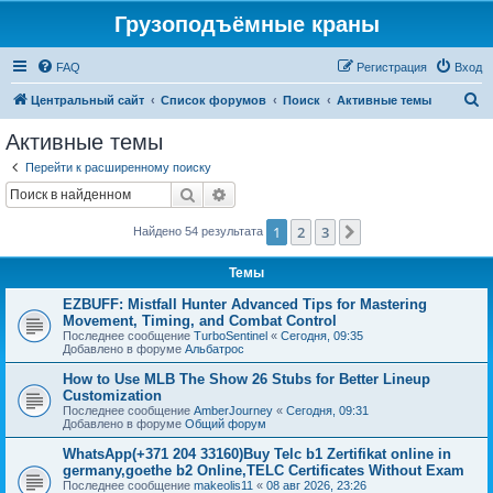
Грузоподъёмные краны
FAQ
Регистрация
Вход
П
Центральный сайт
Список форумов
Поиск
Активные темы
о
Активные темы
и
Перейти к расширенному поиску
с
Поиск
Расширенный поиск
к
1
2
3
След.
Найдено 54 результата
Темы
EZBUFF: Mistfall Hunter Advanced Tips for Mastering
Movement, Timing, and Combat Control
Последнее сообщение
TurboSentinel
«
Сегодня, 09:35
Добавлено в форуме
Альбатрос
How to Use MLB The Show 26 Stubs for Better Lineup
Customization
Последнее сообщение
AmberJourney
«
Сегодня, 09:31
Добавлено в форуме
Общий форум
WhatsApp(+371 204 33160)Buy Telc b1 Zertifikat online in
germany,goethe b2 Online,TELC Certificates Without Exam
Последнее сообщение
makeolis11
«
08 авг 2026, 23:26