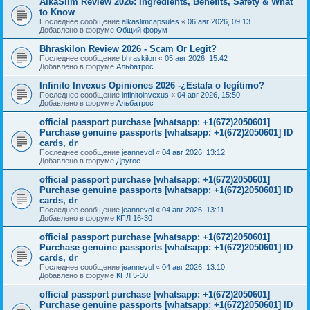
AlkaSlim Review 2026: Ingredients, Benefits, Safety & What
to Know
Последнее сообщение
alkaslimcapsules
«
06 авг 2026, 09:13
Добавлено в форуме
Общий форум
Bhraskilon Review 2026 - Scam Or Legit?
Последнее сообщение
bhraskilon
«
05 авг 2026, 15:42
Добавлено в форуме
Альбатрос
Infinito Invexus Opiniones 2026 -¿Estafa o legítimo?
Последнее сообщение
infinitoinvexus
«
04 авг 2026, 15:50
Добавлено в форуме
Альбатрос
official passport purchase [whatsapp: +1(672)2050601]
Purchase genuine passports [whatsapp: +1(672)2050601] ID
cards, dr
Последнее сообщение
jeannevol
«
04 авг 2026, 13:12
Добавлено в форуме
Другое
official passport purchase [whatsapp: +1(672)2050601]
Purchase genuine passports [whatsapp: +1(672)2050601] ID
cards, dr
Последнее сообщение
jeannevol
«
04 авг 2026, 13:11
Добавлено в форуме
КПЛ 16-30
official passport purchase [whatsapp: +1(672)2050601]
Purchase genuine passports [whatsapp: +1(672)2050601] ID
cards, dr
Последнее сообщение
jeannevol
«
04 авг 2026, 13:10
Добавлено в форуме
КПЛ 5-30
official passport purchase [whatsapp: +1(672)2050601]
Purchase genuine passports [whatsapp: +1(672)2050601] ID