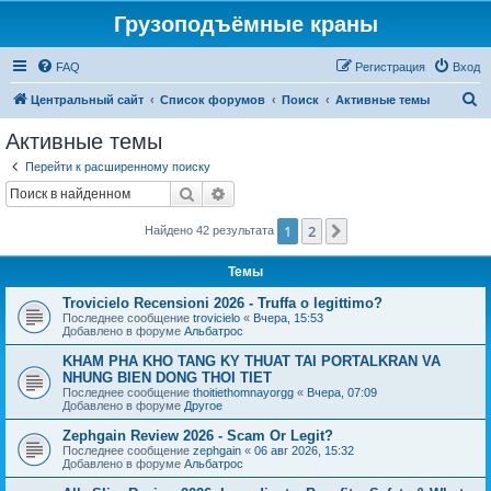
Грузоподъёмные краны
FAQ
Регистрация
Вход
П
Центральный сайт
Список форумов
Поиск
Активные темы
о
Активные темы
и
Перейти к расширенному поиску
с
Поиск
Расширенный поиск
к
1
2
След.
Найдено 42 результата
Темы
Trovicielo Recensioni 2026 - Truffa o legittimo?
Последнее сообщение
trovicielo
«
Вчера, 15:53
Добавлено в форуме
Альбатрос
KHAM PHA KHO TANG KY THUAT TAI PORTALKRAN VA
NHUNG BIEN DONG THOI TIET
Последнее сообщение
thoitiethomnayorgg
«
Вчера, 07:09
Добавлено в форуме
Другое
Zephgain Review 2026 - Scam Or Legit?
Последнее сообщение
zephgain
«
06 авг 2026, 15:32
Добавлено в форуме
Альбатрос