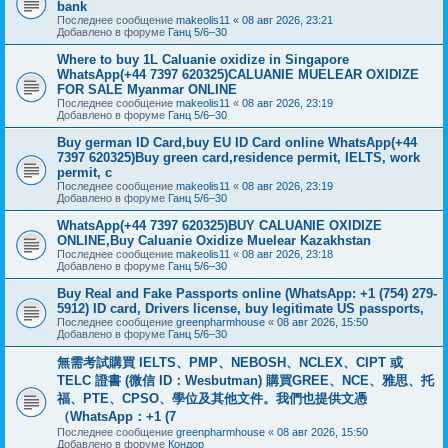
bank
Последнее сообщение
makeolis11
«
08 авг 2026, 23:21
Добавлено в форуме
Ганц 5/6–30
Where to buy 1L Caluanie oxidize in Singapore
WhatsApp(+44 7397 620325)CALUANIE MUELEAR OXIDIZE
FOR SALE Myanmar ONLINE
Последнее сообщение
makeolis11
«
08 авг 2026, 23:19
Добавлено в форуме
Ганц 5/6–30
Buy german ID Card,buy EU ID Card online WhatsApp(+44
7397 620325)Buy green card,residence permit, IELTS, work
permit, c
Последнее сообщение
makeolis11
«
08 авг 2026, 23:19
Добавлено в форуме
Ганц 5/6–30
WhatsApp(+44 7397 620325)BUY CALUANIE OXIDIZE
ONLINE,Buy Caluanie Oxidize Muelear Kazakhstan
Последнее сообщение
makeolis11
«
08 авг 2026, 23:18
Добавлено в форуме
Ганц 5/6–30
Buy Real and Fake Passports online (WhatsApp: +1 (754) 279-
5912) ID card, Drivers license, buy legitimate US passports,
Последнее сообщение
greenpharmhouse
«
08 авг 2026, 15:50
Добавлено в форуме
Ганц 5/6–30
無需考試購買 IELTS、PMP、NEBOSH、NCLEX、CIPT 或
TELC 證書 (微信 ID：Wesbutman) 購買GREE、NCE、雅思、托
福、PTE、CPSO、學位及其他文件。我們也提供文憑
（WhatsApp：+1 (7
Последнее сообщение
greenpharmhouse
«
08 авг 2026, 15:50
Добавлено в форуме
Кондор