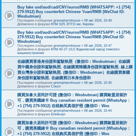
Buy fake usd/aud/cad/CNY/euros/RMB (WHATSAPP: +1 (754)
279-5912) Buy counterfeit Chinese Yuan/RMB (WeChat ID:
Wesbutman)
Последнее сообщение
greenpharmhouse
«
08 авг 2026, 15:49
Добавлено в форуме
КПМ 32/5 ЗПТО им. Кирова
Buy fake usd/aud/cad/CNY/euros/RMB (WHATSAPP: +1 (754)
279-5912) Buy counterfeit Chinese Yuan/RMB (WeChat ID:
Wesbutman)
Последнее сообщение
greenpharmhouse
«
08 авг 2026, 15:47
Добавлено в форуме
КПМ 40-27-10,5 Ждановский завод тяжелого
машиностроения
在線購買香港身份證和駕駛執照（微信ID：Wesbutman）在線購
買中國身份證和駕駛執照. 在線購買韓國身份證和駕駛執照. 線上購
買台灣身分證和駕駛執照. (微信ID：Wesbutman）在線購買泰國
身份證和駕駛執照. 在線購買日本身份證和
Последнее сообщение
greenpharmhouse
«
08 авг 2026, 15:45
Добавлено в форуме
Сокол
購買加拿大居民許可證 (微信ID：Wesbutman) 購買歐盟居留許
可，購買美國綠卡 Buy canadian resident permit (WhatsApp：
+1 (754) 279-5912) 在线购买真假护照 (微信ID：Wes
Последнее сообщение
greenpharmhouse
«
08 авг 2026, 15:44
Добавлено в форуме
Блейхерт
購買加拿大居民許可證 (微信ID：Wesbutman) 購買歐盟居留許
可，購買美國綠卡 Buy canadian resident permit (WhatsApp：
+1 (754) 279-5912) 在线购买真假护照 (微信ID：Wes