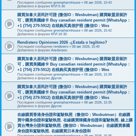
Последнее сообщение
greenpharmhouse
«
08 авг 2026, 15:43
Добавлено в форуме
КПЛ 5-30
購買加拿大居民許可證 (微信ID：Wesbutman) 購買歐盟居留許
可，購買美國綠卡 Buy canadian resident permit (WhatsApp：
+1 (754) 279-5912) 在线购买真假护照 (微信ID：Wes
Последнее сообщение
greenpharmhouse
«
08 авг 2026, 15:42
Добавлено в форуме
КПЛ 16-30
Rendistero Opiniones 2026 -¿Estafa o legítimo?
Последнее сообщение
rendistero
«
08 авг 2026, 15:40
Добавлено в форуме
Альбатрос
購買加拿大居民許可證 (微信ID：Wesbutman) 購買歐盟居留許
可，購買美國綠卡 Buy canadian resident permit (WhatsApp：
+1 (754) 279-5912) 在线购买真假护照 (微信ID：Wes
Последнее сообщение
greenpharmhouse
«
08 авг 2026, 15:39
Добавлено в форуме
Другое
購買加拿大居民許可證 (微信ID：Wesbutman) 購買歐盟居留許
可，購買美國綠卡 Buy canadian resident permit (WhatsApp：
+1 (754) 279-5912) 在线购买真假护照 (微信ID：Wes
Последнее сообщение
greenpharmhouse
«
08 авг 2026, 15:35
Добавлено в форуме
Другое
在線購買香港身份證和駕駛執照（微信ID：Wesbutman）在線購
買中國身份證和駕駛執照. 在線購買韓國身份證和駕駛執照. 線上購
買台灣身分證和駕駛執照. (微信ID：Wesbutman）在線購買泰國
身份證和駕駛執照. 在線購買日本身份證和
Последнее сообщение
greenpharmhouse
«
08 авг 2026, 15:35