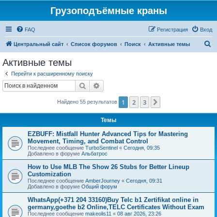
Грузоподъёмные краны
FAQ
Регистрация
Вход
П
Центральный сайт
Список форумов
Поиск
Активные темы
о
Активные темы
и
Перейти к расширенному поиску
с
Поиск
Расширенный поиск
к
1
2
3
След.
Найдено 55 результатов
Темы
EZBUFF: Mistfall Hunter Advanced Tips for Mastering
Movement, Timing, and Combat Control
Последнее сообщение
TurboSentinel
«
Сегодня, 09:35
Добавлено в форуме
Альбатрос
How to Use MLB The Show 26 Stubs for Better Lineup
Customization
Последнее сообщение
AmberJourney
«
Сегодня, 09:31
Добавлено в форуме
Общий форум
WhatsApp(+371 204 33160)Buy Telc b1 Zertifikat online in
germany,goethe b2 Online,TELC Certificates Without Exam
Последнее сообщение
makeolis11
«
08 авг 2026, 23:26