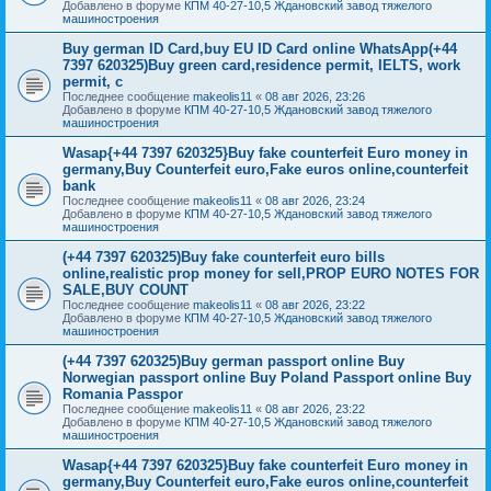
Добавлено в форуме
КПМ 40-27-10,5 Ждановский завод тяжелого
машиностроения
Buy german ID Card,buy EU ID Card online WhatsApp(+44
7397 620325)Buy green card,residence permit, IELTS, work
permit, c
Последнее сообщение
makeolis11
«
08 авг 2026, 23:26
Добавлено в форуме
КПМ 40-27-10,5 Ждановский завод тяжелого
машиностроения
Wasap{+44 7397 620325}Buy fake counterfeit Euro money in
germany,Buy Counterfeit euro,Fake euros online,counterfeit
bank
Последнее сообщение
makeolis11
«
08 авг 2026, 23:24
Добавлено в форуме
КПМ 40-27-10,5 Ждановский завод тяжелого
машиностроения
(+44 7397 620325)Buy fake counterfeit euro bills
online,realistic prop money for sell,PROP EURO NOTES FOR
SALE,BUY COUNT
Последнее сообщение
makeolis11
«
08 авг 2026, 23:22
Добавлено в форуме
КПМ 40-27-10,5 Ждановский завод тяжелого
машиностроения
(+44 7397 620325)Buy german passport online Buy
Norwegian passport online Buy Poland Passport online Buy
Romania Passpor
Последнее сообщение
makeolis11
«
08 авг 2026, 23:22
Добавлено в форуме
КПМ 40-27-10,5 Ждановский завод тяжелого
машиностроения
Wasap{+44 7397 620325}Buy fake counterfeit Euro money in
germany,Buy Counterfeit euro,Fake euros online,counterfeit