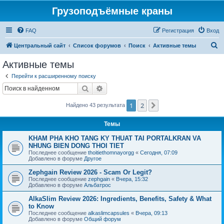
Грузоподъёмные краны
FAQ
Регистрация
Вход
П
Центральный сайт
Список форумов
Поиск
Активные темы
о
Активные темы
и
Перейти к расширенному поиску
с
Поиск
Расширенный поиск
к
1
2
След.
Найдено 43 результата
Темы
KHAM PHA KHO TANG KY THUAT TAI PORTALKRAN VA
NHUNG BIEN DONG THOI TIET
Последнее сообщение
thoitiethomnayorgg
«
Сегодня, 07:09
Добавлено в форуме
Другое
Zephgain Review 2026 - Scam Or Legit?
Последнее сообщение
zephgain
«
Вчера, 15:32
Добавлено в форуме
Альбатрос
AlkaSlim Review 2026: Ingredients, Benefits, Safety & What
to Know
Последнее сообщение
alkaslimcapsules
«
Вчера, 09:13
Добавлено в форуме
Общий форум