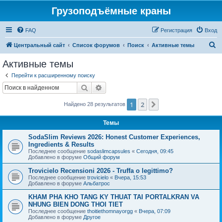
Грузоподъёмные краны
FAQ
Регистрация
Вход
П
Центральный сайт
Список форумов
Поиск
Активные темы
о
Активные темы
и
Перейти к расширенному поиску
с
Поиск
Расширенный поиск
к
1
2
След.
Найдено 28 результатов
Темы
SodaSlim Reviews 2026: Honest Customer Experiences,
Ingredients & Results
Последнее сообщение
sodaslimcapsules
«
Сегодня, 09:45
Добавлено в форуме
Общий форум
Trovicielo Recensioni 2026 - Truffa o legittimo?
Последнее сообщение
trovicielo
«
Вчера, 15:53
Добавлено в форуме
Альбатрос
KHAM PHA KHO TANG KY THUAT TAI PORTALKRAN VA
NHUNG BIEN DONG THOI TIET
Последнее сообщение
thoitiethomnayorgg
«
Вчера, 07:09
Добавлено в форуме
Другое