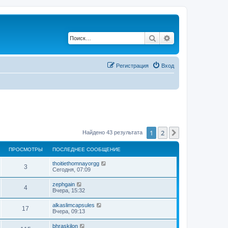
Поиск
Расширенный по
Регистрация
Вход
1
2
След.
Найдено 43 результата
ПРОСМОТРЫ
ПОСЛЕДНЕЕ СООБЩЕНИЕ
thoitiethomnayorgg
3
Сегодня, 07:09
zephgain
4
Вчера, 15:32
alkaslimcapsules
17
Вчера, 09:13
bhraskilon