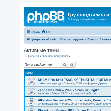
Грузоподъёмные
Всё о грузоподъёмных кранах
Ссылки
FAQ
Центральный сайт
Список форумов
Поиск
Активн
Активные темы
Перейти к расширенному поиску
Поиск
Расширенный поиск
ТЕМЫ
KHAM PHA KHO TANG KY THUAT TAI PORTALK
thoitiethomnayorgg
»
Сегодня, 07:09
» в форуме
Другое
Zephgain Review 2026 - Scam Or Legit?
zephgain
»
Вчера, 15:32
» в форуме
Альбатрос
AlkaSlim Review 2026: Ingredients, Benefits, S
alkaslimcapsules
»
Вчера, 09:13
» в форуме
Общий фору
Bhraskilon Review 2026 - Scam Or Legit?