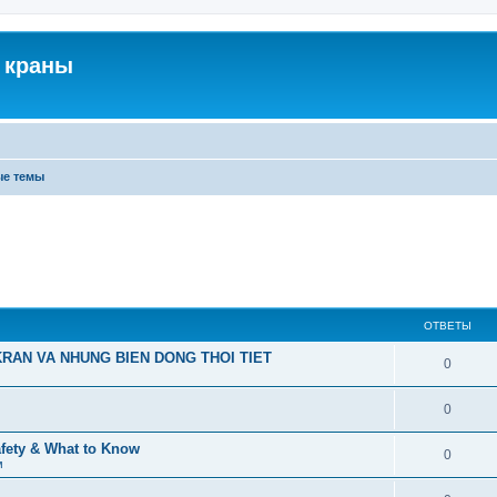
 краны
ые темы
ОТВЕТЫ
RAN VA NHUNG BIEN DONG THOI TIET
0
0
afety & What to Know
0
м