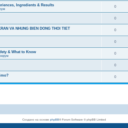
iences, Ingredients & Results
0
рум
0
RAN VA NHUNG BIEN DONG THOI TIET
0
0
afety & What to Know
0
форум
0
timo?
0
Создано на основе
phpBB
® Forum Software © phpBB Limited
Русская поддержка phpBB