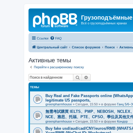
Грузоподъёмные
Всё о грузоподъёмных кранах
Ссылки
FAQ
Центральный сайт
Список форумов
Поиск
Активн
Активные темы
Перейти к расширенному поиску
Поиск
Расширенный поиск
ТЕМЫ
Buy Real and Fake Passports online (WhatsApp: 
legitimate US passports,
greenpharmhouse
»
Сегодня, 15:50
» в форуме
Ганц 5/6–3
無需考試購買 IELTS、PMP、NEBOSH、NCLEX、CI
NCE、雅思、托福、PTE、CPSO、學位及其他文件。我
greenpharmhouse
»
Сегодня, 15:50
» в форуме
Кондор
Buy fake usd/aud/cad/CNY/euros/RMB (WHATSAPP
Yuan/RMB (WeChat ID: Wesbutman)