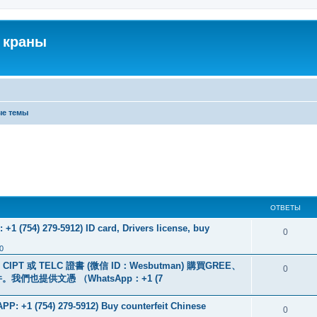
 краны
ые темы
ОТВЕТЫ
+1 (754) 279-5912) ID card, Drivers license, buy
0
0
PT 或 TELC 證書 (微信 ID：Wesbutman) 購買GREE、
0
們也提供文憑 （WhatsApp：+1 (7
: +1 (754) 279-5912) Buy counterfeit Chinese
0