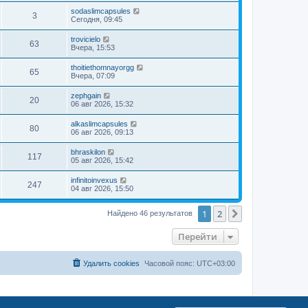
sodaslimcapsules
3
Сегодня, 09:45
trovicielo
63
Вчера, 15:53
thoitiethomnayorgg
65
Вчера, 07:09
zephgain
20
06 авг 2026, 15:32
alkaslimcapsules
80
06 авг 2026, 09:13
bhraskilon
117
05 авг 2026, 15:42
infinitoinvexus
247
04 авг 2026, 15:50
1
2
След.
Найдено 46 результатов
Перейти
Удалить cookies
Часовой пояс:
UTC+03:00