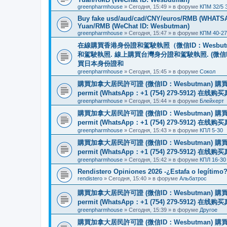
greenpharmhouse
»
Сегодня, 15:49
» в форуме
КПМ 32/5 
Buy fake usd/aud/cad/CNY/euros/RMB (WHATSAPP
Yuan/RMB (WeChat ID: Wesbutman)
greenpharmhouse
»
Сегодня, 15:47
» в форуме
КПМ 40-27
在線購買香港身份證和駕駛執照（微信ID：Wesbu
和駕駛執照. 線上購買台灣身分證和駕駛執照. (微信
買日本身份證和
greenpharmhouse
»
Сегодня, 15:45
» в форуме
Сокол
購買加拿大居民許可證 (微信ID：Wesbutman) 購買歐
permit (WhatsApp：+1 (754) 279-5912) 在
greenpharmhouse
»
Сегодня, 15:44
» в форуме
Блейхерт
購買加拿大居民許可證 (微信ID：Wesbutman) 購買歐
permit (WhatsApp：+1 (754) 279-5912) 在
greenpharmhouse
»
Сегодня, 15:43
» в форуме
КПЛ 5-30
購買加拿大居民許可證 (微信ID：Wesbutman) 購買歐
permit (WhatsApp：+1 (754) 279-5912) 在
greenpharmhouse
»
Сегодня, 15:42
» в форуме
КПЛ 16-30
Rendistero Opiniones 2026 -¿Estafa o legítimo
rendistero
»
Сегодня, 15:40
» в форуме
Альбатрос
購買加拿大居民許可證 (微信ID：Wesbutman) 購買歐
permit (WhatsApp：+1 (754) 279-5912) 在
greenpharmhouse
»
Сегодня, 15:39
» в форуме
Другое
購買加拿大居民許可證 (微信ID：Wesbutman) 購買歐