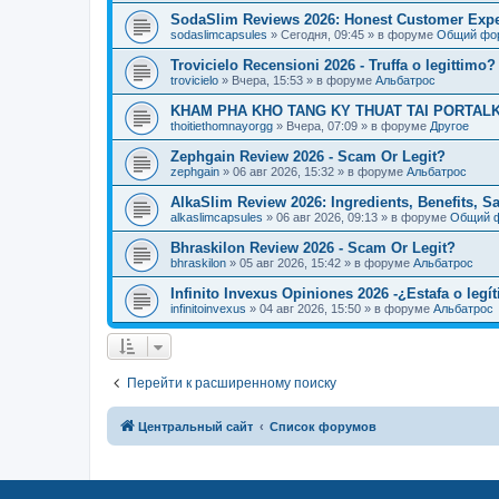
SodaSlim Reviews 2026: Honest Customer Exper
sodaslimcapsules
»
Сегодня, 09:45
» в форуме
Общий фо
Trovicielo Recensioni 2026 - Truffa o legittimo?
trovicielo
»
Вчера, 15:53
» в форуме
Альбатрос
KHAM PHA KHO TANG KY THUAT TAI PORTALK
thoitiethomnayorgg
»
Вчера, 07:09
» в форуме
Другое
Zephgain Review 2026 - Scam Or Legit?
zephgain
»
06 авг 2026, 15:32
» в форуме
Альбатрос
AlkaSlim Review 2026: Ingredients, Benefits, S
alkaslimcapsules
»
06 авг 2026, 09:13
» в форуме
Общий 
Bhraskilon Review 2026 - Scam Or Legit?
bhraskilon
»
05 авг 2026, 15:42
» в форуме
Альбатрос
Infinito Invexus Opiniones 2026 -¿Estafa o legí
infinitoinvexus
»
04 авг 2026, 15:50
» в форуме
Альбатрос
Перейти к расширенному поиску
Центральный сайт
Список форумов