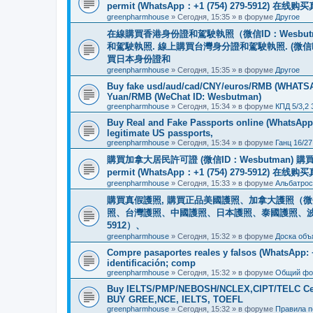
permit (WhatsApp：+1 (754) 279-5912) 在
greenpharmhouse
»
Сегодня, 15:35
» в форуме
Другое
在線購買香港身份證和駕駛執照（微信ID：Wesbu
和駕駛執照. 線上購買台灣身分證和駕駛執照. (微信
買日本身份證和
greenpharmhouse
»
Сегодня, 15:35
» в форуме
Другое
Buy fake usd/aud/cad/CNY/euros/RMB (WHATSAPP
Yuan/RMB (WeChat ID: Wesbutman)
greenpharmhouse
»
Сегодня, 15:34
» в форуме
КПД 5/3,2
Buy Real and Fake Passports online (WhatsApp: 
legitimate US passports,
greenpharmhouse
»
Сегодня, 15:34
» в форуме
Ганц 16/27
購買加拿大居民許可證 (微信ID：Wesbutman) 購買歐
permit (WhatsApp：+1 (754) 279-5912) 在
greenpharmhouse
»
Сегодня, 15:33
» в форуме
Альбатрос
購買真假護照, 購買正品美國護照、加拿大護照（微信
照、台灣護照、中國護照、日本護照、泰國護照、波蘭護照、
5912）、
greenpharmhouse
»
Сегодня, 15:32
» в форуме
Доска объ
Compre pasaportes reales y falsos (WhatsApp: +1
identificación; comp
greenpharmhouse
»
Сегодня, 15:32
» в форуме
Общий фо
Buy IELTS/PMP/NEBOSH/NCLEX,CIPT/TELC Certif
BUY GREE,NCE, IELTS, TOEFL
greenpharmhouse
»
Сегодня, 15:32
» в форуме
Правила 