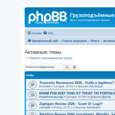
Грузоподъёмные
Всё о грузоподъёмных кранах
Ссылки
FAQ
Центральный сайт
Список форумов
Поиск
Активн
Активные темы
Перейти к расширенному поиску
Поиск
Расширенный поиск
ТЕМЫ
Trovicielo Recensioni 2026 - Truffa o legittimo?
trovicielo
»
Сегодня, 15:53
» в форуме
Альбатрос
KHAM PHA KHO TANG KY THUAT TAI PORTALK
thoitiethomnayorgg
»
Сегодня, 07:09
» в форуме
Другое
Zephgain Review 2026 - Scam Or Legit?
zephgain
»
Вчера, 15:32
» в форуме
Альбатрос
AlkaSlim Review 2026: Ingredients, Benefits, S