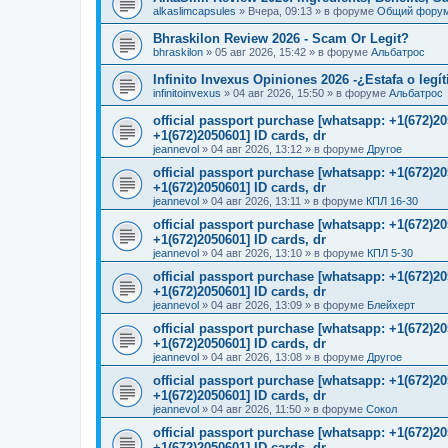
alkaslimcapsules
»
Вчера, 09:13
» в форуме
Общий фору
Bhraskilon Review 2026 - Scam Or Legit?
bhraskilon
»
05 авг 2026, 15:42
» в форуме
Альбатрос
Infinito Invexus Opiniones 2026 -¿Estafa o legí
infinitoinvexus
»
04 авг 2026, 15:50
» в форуме
Альбатрос
official passport purchase [whatsapp: +1(672)
+1(672)2050601] ID cards, dr
jeannevol
»
04 авг 2026, 13:12
» в форуме
Другое
official passport purchase [whatsapp: +1(672)
+1(672)2050601] ID cards, dr
jeannevol
»
04 авг 2026, 13:11
» в форуме
КПЛ 16-30
official passport purchase [whatsapp: +1(672)
+1(672)2050601] ID cards, dr
jeannevol
»
04 авг 2026, 13:10
» в форуме
КПЛ 5-30
official passport purchase [whatsapp: +1(672)
+1(672)2050601] ID cards, dr
jeannevol
»
04 авг 2026, 13:09
» в форуме
Блейхерт
official passport purchase [whatsapp: +1(672)
+1(672)2050601] ID cards, dr
jeannevol
»
04 авг 2026, 13:08
» в форуме
Другое
official passport purchase [whatsapp: +1(672)
+1(672)2050601] ID cards, dr
jeannevol
»
04 авг 2026, 11:50
» в форуме
Сокол
official passport purchase [whatsapp: +1(672)
+1(672)2050601] ID cards, dr