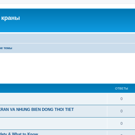
 краны
ые темы
ОТВЕТЫ
0
RAN VA NHUNG BIEN DONG THOI TIET
0
0
afety & What to Know