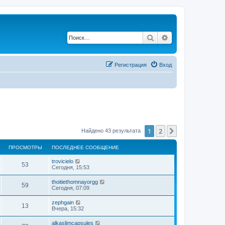
Поиск
Расширенный по
Регистрация
Вход
1
2
След.
Найдено 43 результата
ПРОСМОТРЫ
ПОСЛЕДНЕЕ СООБЩЕНИЕ
trovicielo
53
Сегодня, 15:53
thoitiethomnayorgg
59
Сегодня, 07:09
zephgain
13
Вчера, 15:32
alkaslimcapsules