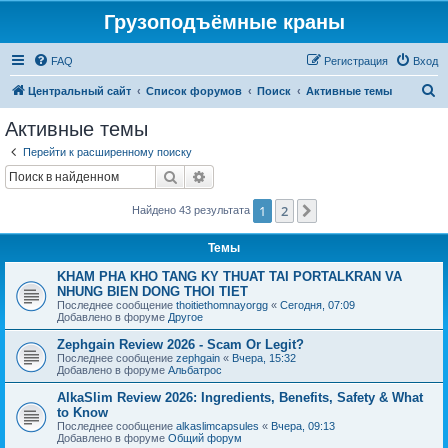
Грузоподъёмные краны
FAQ
Регистрация
Вход
П
Центральный сайт
Список форумов
Поиск
Активные темы
о
Активные темы
и
Перейти к расширенному поиску
с
Поиск
Расширенный поиск
к
1
2
След.
Найдено 43 результата
Темы
KHAM PHA KHO TANG KY THUAT TAI PORTALKRAN VA
NHUNG BIEN DONG THOI TIET
Последнее сообщение
thoitiethomnayorgg
«
Сегодня, 07:09
Добавлено в форуме
Другое
Zephgain Review 2026 - Scam Or Legit?
Последнее сообщение
zephgain
«
Вчера, 15:32
Добавлено в форуме
Альбатрос
AlkaSlim Review 2026: Ingredients, Benefits, Safety & What
to Know
Последнее сообщение
alkaslimcapsules
«
Вчера, 09:13
Добавлено в форуме
Общий форум