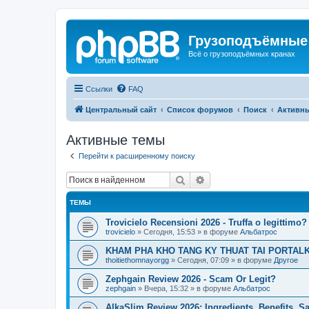
Грузоподъёмные
Всё о грузоподъёмных кранах
Ссылки
FAQ
Центральный сайт
Список форумов
Поиск
Активн
Активные темы
Перейти к расширенному поиску
Поиск
Расширенный поиск
ТЕМЫ
Trovicielo Recensioni 2026 - Truffa o legittimo?
trovicielo
»
Сегодня, 15:53
» в форуме
Альбатрос
KHAM PHA KHO TANG KY THUAT TAI PORTALK
thoitiethomnayorgg
»
Сегодня, 07:09
» в форуме
Другое
Zephgain Review 2026 - Scam Or Legit?
zephgain
»
Вчера, 15:32
» в форуме
Альбатрос
AlkaSlim Review 2026: Ingredients, Benefits, S