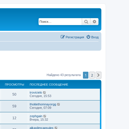
Поиск
Расширенный по
Регистрация
Вход
1
2
След.
Найдено 43 результата
ПРОСМОТРЫ
ПОСЛЕДНЕЕ СООБЩЕНИЕ
trovicielo
50
Сегодня, 15:53
thoitiethomnayorgg
59
Сегодня, 07:09
zephgain
12
Вчера, 15:32
alkaslimcapsules