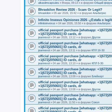
alkaslimcapsules
»
Вчера, 09:13
» в форуме
Общий фору
Bhraskilon Review 2026 - Scam Or Legit?
bhraskilon
»
05 авг 2026, 15:42
» в форуме
Альбатрос
Infinito Invexus Opiniones 2026 -¿Estafa o legí
infinitoinvexus
»
04 авг 2026, 15:50
» в форуме
Альбатрос
official passport purchase [whatsapp: +1(672)
+1(672)2050601] ID cards, dr
jeannevol
»
04 авг 2026, 13:12
» в форуме
Другое
official passport purchase [whatsapp: +1(672)
+1(672)2050601] ID cards, dr
jeannevol
»
04 авг 2026, 13:11
» в форуме
КПЛ 16-30
official passport purchase [whatsapp: +1(672)
+1(672)2050601] ID cards, dr
jeannevol
»
04 авг 2026, 13:10
» в форуме
КПЛ 5-30
official passport purchase [whatsapp: +1(672)
+1(672)2050601] ID cards, dr
jeannevol
»
04 авг 2026, 13:09
» в форуме
Блейхерт
official passport purchase [whatsapp: +1(672)
+1(672)2050601] ID cards, dr
jeannevol
»
04 авг 2026, 13:08
» в форуме
Другое
official passport purchase [whatsapp: +1(672)
+1(672)2050601] ID cards, dr
jeannevol
»
04 авг 2026, 11:50
» в форуме
Сокол
official passport purchase [whatsapp: +1(672)
+1(672)2050601] ID cards, dr