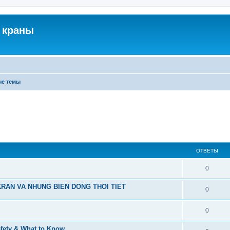
 краны
ые темы
ОТВЕТЫ
0
RAN VA NHUNG BIEN DONG THOI TIET
0
0
afety & What to Know