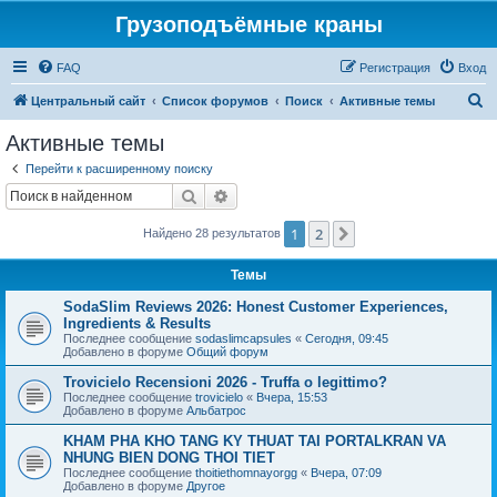
Грузоподъёмные краны
FAQ
Регистрация
Вход
П
Центральный сайт
Список форумов
Поиск
Активные темы
о
Активные темы
и
Перейти к расширенному поиску
с
Поиск
Расширенный поиск
к
1
2
След.
Найдено 28 результатов
Темы
SodaSlim Reviews 2026: Honest Customer Experiences,
Ingredients & Results
Последнее сообщение
sodaslimcapsules
«
Сегодня, 09:45
Добавлено в форуме
Общий форум
Trovicielo Recensioni 2026 - Truffa o legittimo?
Последнее сообщение
trovicielo
«
Вчера, 15:53
Добавлено в форуме
Альбатрос
KHAM PHA KHO TANG KY THUAT TAI PORTALKRAN VA
NHUNG BIEN DONG THOI TIET
Последнее сообщение
thoitiethomnayorgg
«
Вчера, 07:09
Добавлено в форуме
Другое