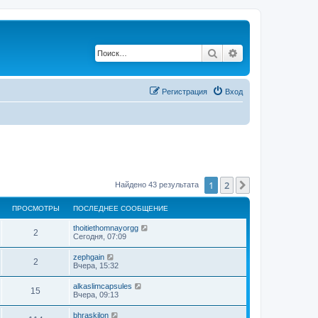
Поиск
Расширенный по
Регистрация
Вход
1
2
След.
Найдено 43 результата
ПРОСМОТРЫ
ПОСЛЕДНЕЕ СООБЩЕНИЕ
thoitiethomnayorgg
2
Сегодня, 07:09
zephgain
2
Вчера, 15:32
alkaslimcapsules
15
Вчера, 09:13
bhraskilon