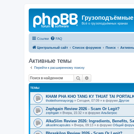
Грузоподъёмные
Всё о грузоподъёмных кранах
Ссылки
FAQ
Центральный сайт
Список форумов
Поиск
Активн
Активные темы
Перейти к расширенному поиску
Поиск
Расширенный поиск
ТЕМЫ
KHAM PHA KHO TANG KY THUAT TAI PORTALK
thoitiethomnayorgg
»
Сегодня, 07:09
» в форуме
Другое
Zephgain Review 2026 - Scam Or Legit?
zephgain
»
Вчера, 15:32
» в форуме
Альбатрос
AlkaSlim Review 2026: Ingredients, Benefits, S
alkaslimcapsules
»
Вчера, 09:13
» в форуме
Общий фору
Bhraskilon Review 2026 - Scam Or Legit?