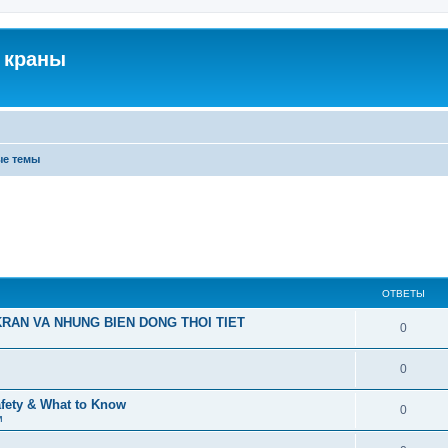
 краны
ые темы
ОТВЕТЫ
RAN VA NHUNG BIEN DONG THOI TIET
0
0
afety & What to Know
0
м