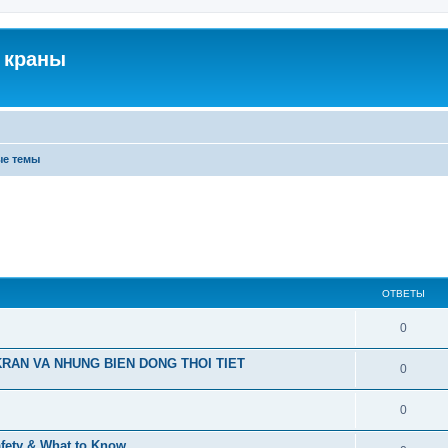
 краны
ые темы
ОТВЕТЫ
0
RAN VA NHUNG BIEN DONG THOI TIET
0
0
afety & What to Know