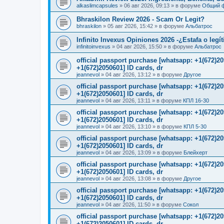
alkaslimcapsules
»
06 авг 2026, 09:13
» в форуме
Общий 
Bhraskilon Review 2026 - Scam Or Legit?
bhraskilon
»
05 авг 2026, 15:42
» в форуме
Альбатрос
Infinito Invexus Opiniones 2026 -¿Estafa o legí
infinitoinvexus
»
04 авг 2026, 15:50
» в форуме
Альбатрос
official passport purchase [whatsapp: +1(672)
+1(672)2050601] ID cards, dr
jeannevol
»
04 авг 2026, 13:12
» в форуме
Другое
official passport purchase [whatsapp: +1(672)
+1(672)2050601] ID cards, dr
jeannevol
»
04 авг 2026, 13:11
» в форуме
КПЛ 16-30
official passport purchase [whatsapp: +1(672)
+1(672)2050601] ID cards, dr
jeannevol
»
04 авг 2026, 13:10
» в форуме
КПЛ 5-30
official passport purchase [whatsapp: +1(672)
+1(672)2050601] ID cards, dr
jeannevol
»
04 авг 2026, 13:09
» в форуме
Блейхерт
official passport purchase [whatsapp: +1(672)
+1(672)2050601] ID cards, dr
jeannevol
»
04 авг 2026, 13:08
» в форуме
Другое
official passport purchase [whatsapp: +1(672)
+1(672)2050601] ID cards, dr
jeannevol
»
04 авг 2026, 11:50
» в форуме
Сокол
official passport purchase [whatsapp: +1(672)
+1(672)2050601] ID cards, dr