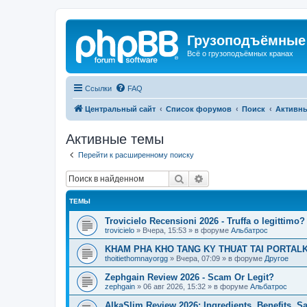
Грузоподъёмные
Всё о грузоподъёмных кранах
Ссылки
FAQ
Центральный сайт
Список форумов
Поиск
Активн
Активные темы
Перейти к расширенному поиску
Поиск
Расширенный поиск
ТЕМЫ
Trovicielo Recensioni 2026 - Truffa o legittimo?
trovicielo
»
Вчера, 15:53
» в форуме
Альбатрос
KHAM PHA KHO TANG KY THUAT TAI PORTALK
thoitiethomnayorgg
»
Вчера, 07:09
» в форуме
Другое
Zephgain Review 2026 - Scam Or Legit?
zephgain
»
06 авг 2026, 15:32
» в форуме
Альбатрос
AlkaSlim Review 2026: Ingredients, Benefits, S