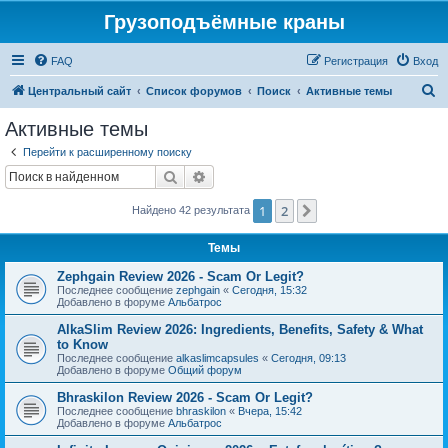
Грузоподъёмные краны
FAQ
Регистрация
Вход
П
Центральный сайт
Список форумов
Поиск
Активные темы
о
Активные темы
и
Перейти к расширенному поиску
с
Поиск
Расширенный поиск
к
1
2
След.
Найдено 42 результата
Темы
Zephgain Review 2026 - Scam Or Legit?
Последнее сообщение
zephgain
«
Сегодня, 15:32
Добавлено в форуме
Альбатрос
AlkaSlim Review 2026: Ingredients, Benefits, Safety & What
to Know
Последнее сообщение
alkaslimcapsules
«
Сегодня, 09:13
Добавлено в форуме
Общий форум
Bhraskilon Review 2026 - Scam Or Legit?
Последнее сообщение
bhraskilon
«
Вчера, 15:42
Добавлено в форуме
Альбатрос