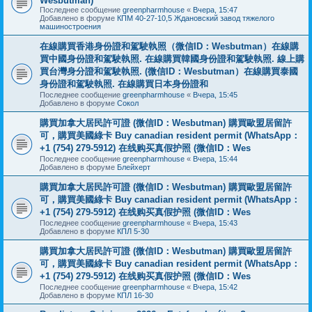
Wesbutman)
Последнее сообщение
greenpharmhouse
«
Вчера, 15:47
Добавлено в форуме
КПМ 40-27-10,5 Ждановский завод тяжелого
машиностроения
在線購買香港身份證和駕駛執照（微信ID：Wesbutman）在線購
買中國身份證和駕駛執照. 在線購買韓國身份證和駕駛執照. 線上購
買台灣身分證和駕駛執照. (微信ID：Wesbutman）在線購買泰國
身份證和駕駛執照. 在線購買日本身份證和
Последнее сообщение
greenpharmhouse
«
Вчера, 15:45
Добавлено в форуме
Сокол
購買加拿大居民許可證 (微信ID：Wesbutman) 購買歐盟居留許
可，購買美國綠卡 Buy canadian resident permit (WhatsApp：
+1 (754) 279-5912) 在线购买真假护照 (微信ID：Wes
Последнее сообщение
greenpharmhouse
«
Вчера, 15:44
Добавлено в форуме
Блейхерт
購買加拿大居民許可證 (微信ID：Wesbutman) 購買歐盟居留許
可，購買美國綠卡 Buy canadian resident permit (WhatsApp：
+1 (754) 279-5912) 在线购买真假护照 (微信ID：Wes
Последнее сообщение
greenpharmhouse
«
Вчера, 15:43
Добавлено в форуме
КПЛ 5-30
購買加拿大居民許可證 (微信ID：Wesbutman) 購買歐盟居留許
可，購買美國綠卡 Buy canadian resident permit (WhatsApp：
+1 (754) 279-5912) 在线购买真假护照 (微信ID：Wes
Последнее сообщение
greenpharmhouse
«
Вчера, 15:42
Добавлено в форуме
КПЛ 16-30