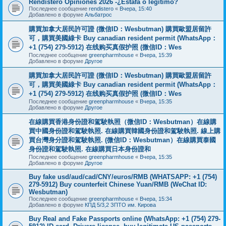
Rendistero Opiniones 2026 -¿Estafa o legítimo?
Последнее сообщение
rendistero
«
Вчера, 15:40
Добавлено в форуме
Альбатрос
購買加拿大居民許可證 (微信ID：Wesbutman) 購買歐盟居留許
可，購買美國綠卡 Buy canadian resident permit (WhatsApp：
+1 (754) 279-5912) 在线购买真假护照 (微信ID：Wes
Последнее сообщение
greenpharmhouse
«
Вчера, 15:39
Добавлено в форуме
Другое
購買加拿大居民許可證 (微信ID：Wesbutman) 購買歐盟居留許
可，購買美國綠卡 Buy canadian resident permit (WhatsApp：
+1 (754) 279-5912) 在线购买真假护照 (微信ID：Wes
Последнее сообщение
greenpharmhouse
«
Вчера, 15:35
Добавлено в форуме
Другое
在線購買香港身份證和駕駛執照（微信ID：Wesbutman）在線購
買中國身份證和駕駛執照. 在線購買韓國身份證和駕駛執照. 線上購
買台灣身分證和駕駛執照. (微信ID：Wesbutman）在線購買泰國
身份證和駕駛執照. 在線購買日本身份證和
Последнее сообщение
greenpharmhouse
«
Вчера, 15:35
Добавлено в форуме
Другое
Buy fake usd/aud/cad/CNY/euros/RMB (WHATSAPP: +1 (754)
279-5912) Buy counterfeit Chinese Yuan/RMB (WeChat ID:
Wesbutman)
Последнее сообщение
greenpharmhouse
«
Вчера, 15:34
Добавлено в форуме
КПД 5/3,2 ЗПТО им. Кирова
Buy Real and Fake Passports online (WhatsApp: +1 (754) 279-