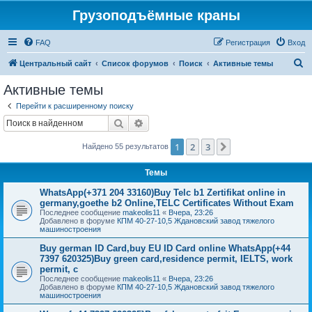
Грузоподъёмные краны
FAQ
Регистрация
Вход
П
Центральный сайт
Список форумов
Поиск
Активные темы
о
Активные темы
и
Перейти к расширенному поиску
с
Поиск
Расширенный поиск
к
1
2
3
След.
Найдено 55 результатов
Темы
WhatsApp(+371 204 33160)Buy Telc b1 Zertifikat online in
germany,goethe b2 Online,TELC Certificates Without Exam
Последнее сообщение
makeolis11
«
Вчера, 23:26
Добавлено в форуме
КПМ 40-27-10,5 Ждановский завод тяжелого
машиностроения
Buy german ID Card,buy EU ID Card online WhatsApp(+44
7397 620325)Buy green card,residence permit, IELTS, work
permit, c
Последнее сообщение
makeolis11
«
Вчера, 23:26
Добавлено в форуме
КПМ 40-27-10,5 Ждановский завод тяжелого
машиностроения