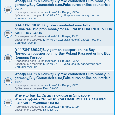
Wasap{+44 7397 620325}Buy fake counterfeit Euro money in
germany,Buy Counterfeit euro,Fake euros online,counterfeit
bank
Последнее сообщение
makeolis11
«
Вчера, 23:24
Добавлено в форуме
КПМ 40-27-10,5 Ждановский завод тяжелого
машиностроения
(+44 7397 620325)Buy fake counterfeit euro bills
online,realistic prop money for sell,PROP EURO NOTES FOR
SALE,BUY COUNT
Последнее сообщение
makeolis11
«
Вчера, 23:22
Добавлено в форуме
КПМ 40-27-10,5 Ждановский завод тяжелого
машиностроения
(+44 7397 620325)Buy german passport online Buy
Norwegian passport online Buy Poland Passport online Buy
Romania Passpor
Последнее сообщение
makeolis11
«
Вчера, 23:22
Добавлено в форуме
КПМ 40-27-10,5 Ждановский завод тяжелого
машиностроения
Wasap{+44 7397 620325}Buy fake counterfeit Euro money in
germany,Buy Counterfeit euro,Fake euros online,counterfeit
bank
Последнее сообщение
makeolis11
«
Вчера, 23:21
Добавлено в форуме
Ганц 5/6–30
Where to buy 1L Caluanie oxidize in Singapore
WhatsApp(+44 7397 620325)CALUANIE MUELEAR OXIDIZE
FOR SALE Myanmar ONLINE
Последнее сообщение
makeolis11
«
Вчера, 23:19
Добавлено в форуме
Ганц 5/6–30