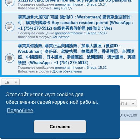
5912) ID card, Drivers license, buy legitimate US passports,
Последнее сообщение
greenpharmhouse
«
Вчера, 15:34
Добавлено в форуме
Ганц 16/27,5
購買加拿大居民許可證 (微信ID：Wesbutman) 購買歐盟居留許
可，購買美國綠卡 Buy canadian resident permit (WhatsApp：
+1 (754) 279-5912) 在线购买真假护照 (微信ID：Wes
Последнее сообщение
greenpharmhouse
«
Вчера, 15:33
Добавлено в форуме
Альбатрос
購買真假護照, 購買正品美國護照、加拿大護照（微信ID：
Wesbutman）身份证、驾驶执照、韓國護照、香港護照、台灣護
照、中國護照、日本護照、泰國護照、波蘭護照、澳洲護照、英國
護照（WhatsApp：+1 (754) 279-5912）、
Последнее сообщение
greenpharmhouse
«
Вчера, 15:32
Добавлено в форуме
Доска объявлений
1
2
3
След.
Найдено 55 результатов
Этот сайт использует cookies для
обеспечения своей корректной работы.
Перейти
Подробнее
Центральный сайт
Список форумов
Часовой пояс:
UTC+03:00
Согласен
Создано на основе
phpBB
® Forum Software © phpBB Limited
Русская поддержка phpBB
Конфиденциальность
|
Правила