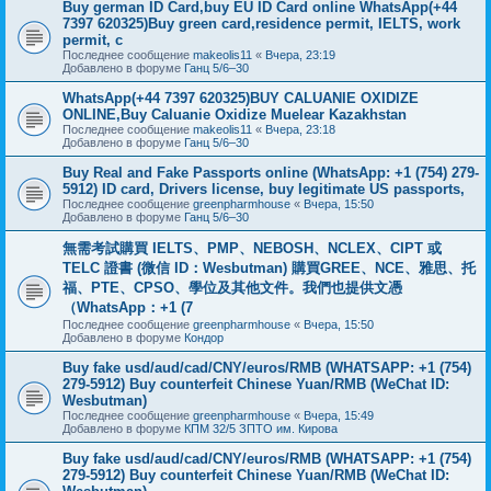
Buy german ID Card,buy EU ID Card online WhatsApp(+44
7397 620325)Buy green card,residence permit, IELTS, work
permit, c
Последнее сообщение
makeolis11
«
Вчера, 23:19
Добавлено в форуме
Ганц 5/6–30
WhatsApp(+44 7397 620325)BUY CALUANIE OXIDIZE
ONLINE,Buy Caluanie Oxidize Muelear Kazakhstan
Последнее сообщение
makeolis11
«
Вчера, 23:18
Добавлено в форуме
Ганц 5/6–30
Buy Real and Fake Passports online (WhatsApp: +1 (754) 279-
5912) ID card, Drivers license, buy legitimate US passports,
Последнее сообщение
greenpharmhouse
«
Вчера, 15:50
Добавлено в форуме
Ганц 5/6–30
無需考試購買 IELTS、PMP、NEBOSH、NCLEX、CIPT 或
TELC 證書 (微信 ID：Wesbutman) 購買GREE、NCE、雅思、托
福、PTE、CPSO、學位及其他文件。我們也提供文憑
（WhatsApp：+1 (7
Последнее сообщение
greenpharmhouse
«
Вчера, 15:50
Добавлено в форуме
Кондор
Buy fake usd/aud/cad/CNY/euros/RMB (WHATSAPP: +1 (754)
279-5912) Buy counterfeit Chinese Yuan/RMB (WeChat ID:
Wesbutman)
Последнее сообщение
greenpharmhouse
«
Вчера, 15:49
Добавлено в форуме
КПМ 32/5 ЗПТО им. Кирова
Buy fake usd/aud/cad/CNY/euros/RMB (WHATSAPP: +1 (754)
279-5912) Buy counterfeit Chinese Yuan/RMB (WeChat ID: