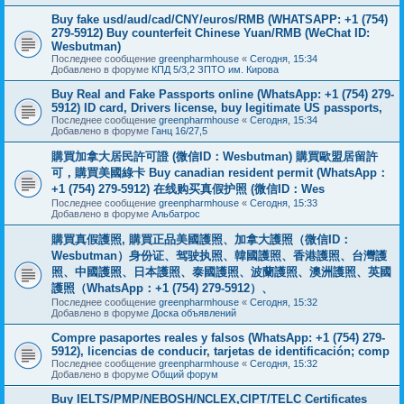
Buy fake usd/aud/cad/CNY/euros/RMB (WHATSAPP: +1 (754)
279-5912) Buy counterfeit Chinese Yuan/RMB (WeChat ID:
Wesbutman)
Последнее сообщение
greenpharmhouse
«
Сегодня, 15:34
Добавлено в форуме
КПД 5/3,2 ЗПТО им. Кирова
Buy Real and Fake Passports online (WhatsApp: +1 (754) 279-
5912) ID card, Drivers license, buy legitimate US passports,
Последнее сообщение
greenpharmhouse
«
Сегодня, 15:34
Добавлено в форуме
Ганц 16/27,5
購買加拿大居民許可證 (微信ID：Wesbutman) 購買歐盟居留許
可，購買美國綠卡 Buy canadian resident permit (WhatsApp：
+1 (754) 279-5912) 在线购买真假护照 (微信ID：Wes
Последнее сообщение
greenpharmhouse
«
Сегодня, 15:33
Добавлено в форуме
Альбатрос
購買真假護照, 購買正品美國護照、加拿大護照（微信ID：
Wesbutman）身份证、驾驶执照、韓國護照、香港護照、台灣護
照、中國護照、日本護照、泰國護照、波蘭護照、澳洲護照、英國
護照（WhatsApp：+1 (754) 279-5912）、
Последнее сообщение
greenpharmhouse
«
Сегодня, 15:32
Добавлено в форуме
Доска объявлений
Compre pasaportes reales y falsos (WhatsApp: +1 (754) 279-
5912), licencias de conducir, tarjetas de identificación; comp
Последнее сообщение
greenpharmhouse
«
Сегодня, 15:32
Добавлено в форуме
Общий форум
Buy IELTS/PMP/NEBOSH/NCLEX,CIPT/TELC Certificates