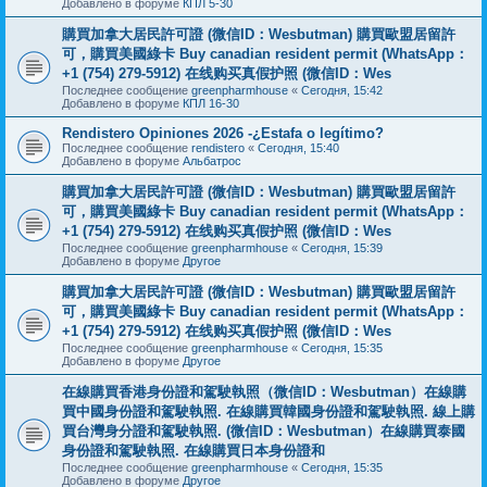
Добавлено в форуме
КПЛ 5-30
購買加拿大居民許可證 (微信ID：Wesbutman) 購買歐盟居留許
可，購買美國綠卡 Buy canadian resident permit (WhatsApp：
+1 (754) 279-5912) 在线购买真假护照 (微信ID：Wes
Последнее сообщение
greenpharmhouse
«
Сегодня, 15:42
Добавлено в форуме
КПЛ 16-30
Rendistero Opiniones 2026 -¿Estafa o legítimo?
Последнее сообщение
rendistero
«
Сегодня, 15:40
Добавлено в форуме
Альбатрос
購買加拿大居民許可證 (微信ID：Wesbutman) 購買歐盟居留許
可，購買美國綠卡 Buy canadian resident permit (WhatsApp：
+1 (754) 279-5912) 在线购买真假护照 (微信ID：Wes
Последнее сообщение
greenpharmhouse
«
Сегодня, 15:39
Добавлено в форуме
Другое
購買加拿大居民許可證 (微信ID：Wesbutman) 購買歐盟居留許
可，購買美國綠卡 Buy canadian resident permit (WhatsApp：
+1 (754) 279-5912) 在线购买真假护照 (微信ID：Wes
Последнее сообщение
greenpharmhouse
«
Сегодня, 15:35
Добавлено в форуме
Другое
在線購買香港身份證和駕駛執照（微信ID：Wesbutman）在線購
買中國身份證和駕駛執照. 在線購買韓國身份證和駕駛執照. 線上購
買台灣身分證和駕駛執照. (微信ID：Wesbutman）在線購買泰國
身份證和駕駛執照. 在線購買日本身份證和
Последнее сообщение
greenpharmhouse
«
Сегодня, 15:35
Добавлено в форуме
Другое