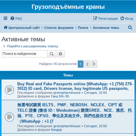
Грузоподъёмные краны
FAQ
Регистрация
Вход
П
Центральный сайт
Список форумов
Поиск
Активные темы
о
Активные темы
и
Перейти к расширенному поиску
с
Поиск
Расширенный поиск
к
1
2
След.
Найдено 46 результатов
Темы
Buy Real and Fake Passports online (WhatsApp: +1 (754) 279-
5912) ID card, Drivers license, buy legitimate US passports,
Последнее сообщение
greenpharmhouse
«
Сегодня, 15:50
Добавлено в форуме
Ганц 5/6–30
無需考試購買 IELTS、PMP、NEBOSH、NCLEX、CIPT 或
TELC 證書 (微信 ID：Wesbutman) 購買GREE、NCE、雅思、托
福、PTE、CPSO、學位及其他文件。我們也提供文憑
（WhatsApp：+1 (7
Последнее сообщение
greenpharmhouse
«
Сегодня, 15:50
Добавлено в форуме
Кондор