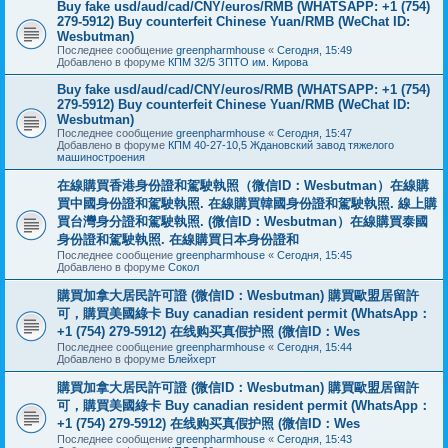
Buy fake usd/aud/cad/CNY/euros/RMB (WHATSAPP: +1 (754)
279-5912) Buy counterfeit Chinese Yuan/RMB (WeChat ID:
Wesbutman)
Последнее сообщение
greenpharmhouse
«
Сегодня, 15:49
Добавлено в форуме
КПМ 32/5 ЗПТО им. Кирова
Buy fake usd/aud/cad/CNY/euros/RMB (WHATSAPP: +1 (754)
279-5912) Buy counterfeit Chinese Yuan/RMB (WeChat ID:
Wesbutman)
Последнее сообщение
greenpharmhouse
«
Сегодня, 15:47
Добавлено в форуме
КПМ 40-27-10,5 Ждановский завод тяжелого
машиностроения
在線購買香港身份證和駕駛執照（微信ID：Wesbutman）在線購
買中國身份證和駕駛執照. 在線購買韓國身份證和駕駛執照. 線上購
買台灣身分證和駕駛執照. (微信ID：Wesbutman）在線購買泰國
身份證和駕駛執照. 在線購買日本身份證和
Последнее сообщение
greenpharmhouse
«
Сегодня, 15:45
Добавлено в форуме
Сокол
購買加拿大居民許可證 (微信ID：Wesbutman) 購買歐盟居留許
可，購買美國綠卡 Buy canadian resident permit (WhatsApp：
+1 (754) 279-5912) 在线购买真假护照 (微信ID：Wes
Последнее сообщение
greenpharmhouse
«
Сегодня, 15:44
Добавлено в форуме
Блейхерт
購買加拿大居民許可證 (微信ID：Wesbutman) 購買歐盟居留許
可，購買美國綠卡 Buy canadian resident permit (WhatsApp：
+1 (754) 279-5912) 在线购买真假护照 (微信ID：Wes
Последнее сообщение
greenpharmhouse
«
Сегодня, 15:43