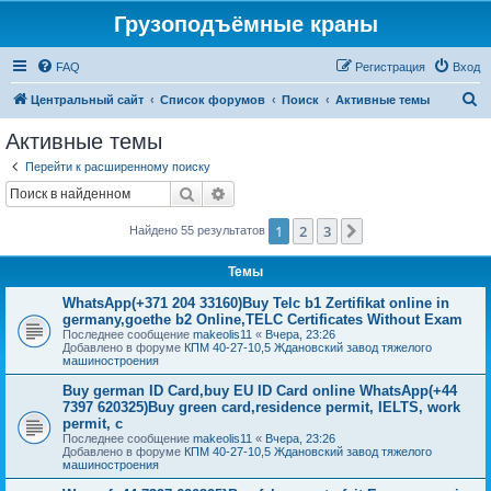
Грузоподъёмные краны
FAQ
Регистрация
Вход
П
Центральный сайт
Список форумов
Поиск
Активные темы
о
Активные темы
и
Перейти к расширенному поиску
с
Поиск
Расширенный поиск
к
1
2
3
След.
Найдено 55 результатов
Темы
WhatsApp(+371 204 33160)Buy Telc b1 Zertifikat online in
germany,goethe b2 Online,TELC Certificates Without Exam
Последнее сообщение
makeolis11
«
Вчера, 23:26
Добавлено в форуме
КПМ 40-27-10,5 Ждановский завод тяжелого
машиностроения
Buy german ID Card,buy EU ID Card online WhatsApp(+44
7397 620325)Buy green card,residence permit, IELTS, work
permit, c
Последнее сообщение
makeolis11
«
Вчера, 23:26
Добавлено в форуме
КПМ 40-27-10,5 Ждановский завод тяжелого
машиностроения