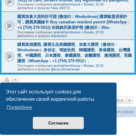
5912) ID card, Drivers license, buy legitimate US passports,
Последнее сообщение
greenpharmhouse
«
Вчера, 15:34
Добавлено в форуме
Ганц 16/27,5
購買加拿大居民許可證 (微信ID：Wesbutman) 購買歐盟居留許
可，購買美國綠卡 Buy canadian resident permit (WhatsApp：
+1 (754) 279-5912) 在线购买真假护照 (微信ID：Wes
Последнее сообщение
greenpharmhouse
«
Вчера, 15:33
Добавлено в форуме
Альбатрос
購買真假護照, 購買正品美國護照、加拿大護照（微信ID：
Wesbutman）身份证、驾驶执照、韓國護照、香港護照、台灣護
照、中國護照、日本護照、泰國護照、波蘭護照、澳洲護照、英國
護照（WhatsApp：+1 (754) 279-5912）、
Последнее сообщение
greenpharmhouse
«
Вчера, 15:32
Добавлено в форуме
Доска объявлений
1
2
3
След.
Найдено 55 результатов
Этот сайт использует cookies для
обеспечения своей корректной работы.
Перейти
Подробнее
Центральный сайт
Список форумов
Часовой пояс:
UTC+03:00
Согласен
Создано на основе
phpBB
® Forum Software © phpBB Limited
Русская поддержка phpBB
Конфиденциальность
|
Правила