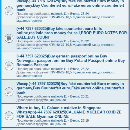
Wasap{+44 7397 620325}Buy fake counterfeit Euro money in
germany,Buy Counterfeit euro,Fake euros online,counterfeit
bank
Последнее сообщение
makeolis11
«
Вчера, 23:24
Добавлено в форуме
КПМ 40-27-10,5 Ждановский завод тяжелого
машиностроения
(+44 7397 620325)Buy fake counterfeit euro bills
online,realistic prop money for sell,PROP EURO NOTES FOR
SALE,BUY COUNT
Последнее сообщение
makeolis11
«
Вчера, 23:22
Добавлено в форуме
КПМ 40-27-10,5 Ждановский завод тяжелого
машиностроения
(+44 7397 620325)Buy german passport online Buy
Norwegian passport online Buy Poland Passport online Buy
Romania Passpor
Последнее сообщение
makeolis11
«
Вчера, 23:22
Добавлено в форуме
КПМ 40-27-10,5 Ждановский завод тяжелого
машиностроения
Wasap{+44 7397 620325}Buy fake counterfeit Euro money in
germany,Buy Counterfeit euro,Fake euros online,counterfeit
bank
Последнее сообщение
makeolis11
«
Вчера, 23:21
Добавлено в форуме
Ганц 5/6–30
Where to buy 1L Caluanie oxidize in Singapore
WhatsApp(+44 7397 620325)CALUANIE MUELEAR OXIDIZE
FOR SALE Myanmar ONLINE
Последнее сообщение
makeolis11
«
Вчера, 23:19
Добавлено в форуме
Ганц 5/6–30