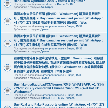
Rendistero Opiniones 2026 -¿Estafa o legítimo?
Последнее сообщение
rendistero
«
Вчера, 15:40
Добавлено в форуме
Альбатрос
購買加拿大居民許可證 (微信ID：Wesbutman) 購買歐盟居留許
可，購買美國綠卡 Buy canadian resident permit (WhatsApp：
+1 (754) 279-5912) 在线购买真假护照 (微信ID：Wes
Последнее сообщение
greenpharmhouse
«
Вчера, 15:39
Добавлено в форуме
Другое
購買加拿大居民許可證 (微信ID：Wesbutman) 購買歐盟居留許
可，購買美國綠卡 Buy canadian resident permit (WhatsApp：
+1 (754) 279-5912) 在线购买真假护照 (微信ID：Wes
Последнее сообщение
greenpharmhouse
«
Вчера, 15:35
Добавлено в форуме
Другое
在線購買香港身份證和駕駛執照（微信ID：Wesbutman）在線購
買中國身份證和駕駛執照. 在線購買韓國身份證和駕駛執照. 線上購
買台灣身分證和駕駛執照. (微信ID：Wesbutman）在線購買泰國
身份證和駕駛執照. 在線購買日本身份證和
Последнее сообщение
greenpharmhouse
«
Вчера, 15:35
Добавлено в форуме
Другое
Buy fake usd/aud/cad/CNY/euros/RMB (WHATSAPP: +1 (754)
279-5912) Buy counterfeit Chinese Yuan/RMB (WeChat ID:
Wesbutman)
Последнее сообщение
greenpharmhouse
«
Вчера, 15:34
Добавлено в форуме
КПД 5/3,2 ЗПТО им. Кирова
Buy Real and Fake Passports online (WhatsApp: +1 (754) 279-