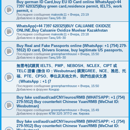
Buy german ID Card,buy EU ID Card online WhatsApp(+44
7397 620325)Buy green card,residence permit, IELTS, work
permit, c
Последнее сообщение
makeolis11
«
Вчера, 23:19
Добавлено в форуме
Ганц 5/6–30
WhatsApp(+44 7397 620325)BUY CALUANIE OXIDIZE
ONLINE,Buy Caluanie Oxidize Muelear Kazakhstan
Последнее сообщение
makeolis11
«
Вчера, 23:18
Добавлено в форуме
Ганц 5/6–30
Buy Real and Fake Passports online (WhatsApp: +1 (754) 279-
5912) ID card, Drivers license, buy legitimate US passports,
Последнее сообщение
greenpharmhouse
«
Вчера, 15:50
Добавлено в форуме
Ганц 5/6–30
無需考試購買 IELTS、PMP、NEBOSH、NCLEX、CIPT 或
TELC 證書 (微信 ID：Wesbutman) 購買GREE、NCE、雅思、托
福、PTE、CPSO、學位及其他文件。我們也提供文憑
（WhatsApp：+1 (7
Последнее сообщение
greenpharmhouse
«
Вчера, 15:50
Добавлено в форуме
Кондор
Buy fake usd/aud/cad/CNY/euros/RMB (WHATSAPP: +1 (754)
279-5912) Buy counterfeit Chinese Yuan/RMB (WeChat ID:
Wesbutman)
Последнее сообщение
greenpharmhouse
«
Вчера, 15:49
Добавлено в форуме
КПМ 32/5 ЗПТО им. Кирова
Buy fake usd/aud/cad/CNY/euros/RMB (WHATSAPP: +1 (754)
279-5912) Buy counterfeit Chinese Yuan/RMB (WeChat ID: