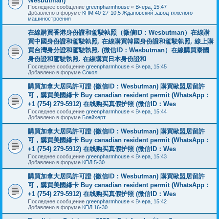
Wesbutman)
Последнее сообщение
greenpharmhouse
«
Вчера, 15:47
Добавлено в форуме
КПМ 40-27-10,5 Ждановский завод тяжелого
машиностроения
在線購買香港身份證和駕駛執照（微信ID：Wesbutman）在線購
買中國身份證和駕駛執照. 在線購買韓國身份證和駕駛執照. 線上購
買台灣身分證和駕駛執照. (微信ID：Wesbutman）在線購買泰國
身份證和駕駛執照. 在線購買日本身份證和
Последнее сообщение
greenpharmhouse
«
Вчера, 15:45
Добавлено в форуме
Сокол
購買加拿大居民許可證 (微信ID：Wesbutman) 購買歐盟居留許
可，購買美國綠卡 Buy canadian resident permit (WhatsApp：
+1 (754) 279-5912) 在线购买真假护照 (微信ID：Wes
Последнее сообщение
greenpharmhouse
«
Вчера, 15:44
Добавлено в форуме
Блейхерт
購買加拿大居民許可證 (微信ID：Wesbutman) 購買歐盟居留許
可，購買美國綠卡 Buy canadian resident permit (WhatsApp：
+1 (754) 279-5912) 在线购买真假护照 (微信ID：Wes
Последнее сообщение
greenpharmhouse
«
Вчера, 15:43
Добавлено в форуме
КПЛ 5-30
購買加拿大居民許可證 (微信ID：Wesbutman) 購買歐盟居留許
可，購買美國綠卡 Buy canadian resident permit (WhatsApp：
+1 (754) 279-5912) 在线购买真假护照 (微信ID：Wes
Последнее сообщение
greenpharmhouse
«
Вчера, 15:42
Добавлено в форуме
КПЛ 16-30