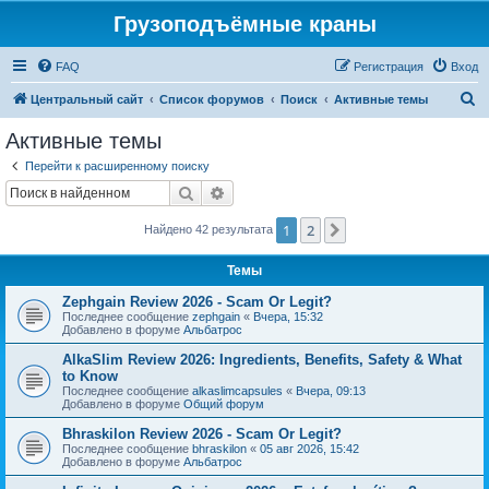
Грузоподъёмные краны
FAQ
Регистрация
Вход
П
Центральный сайт
Список форумов
Поиск
Активные темы
о
Активные темы
и
Перейти к расширенному поиску
с
Поиск
Расширенный поиск
к
1
2
След.
Найдено 42 результата
Темы
Zephgain Review 2026 - Scam Or Legit?
Последнее сообщение
zephgain
«
Вчера, 15:32
Добавлено в форуме
Альбатрос
AlkaSlim Review 2026: Ingredients, Benefits, Safety & What
to Know
Последнее сообщение
alkaslimcapsules
«
Вчера, 09:13
Добавлено в форуме
Общий форум
Bhraskilon Review 2026 - Scam Or Legit?
Последнее сообщение
bhraskilon
«
05 авг 2026, 15:42
Добавлено в форуме
Альбатрос