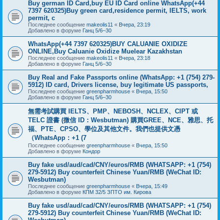
Buy german ID Card,buy EU ID Card online WhatsApp(+44
7397 620325)Buy green card,residence permit, IELTS, work
permit, c
Последнее сообщение
makeolis11
«
Вчера, 23:19
Добавлено в форуме
Ганц 5/6–30
WhatsApp(+44 7397 620325)BUY CALUANIE OXIDIZE
ONLINE,Buy Caluanie Oxidize Muelear Kazakhstan
Последнее сообщение
makeolis11
«
Вчера, 23:18
Добавлено в форуме
Ганц 5/6–30
Buy Real and Fake Passports online (WhatsApp: +1 (754) 279-
5912) ID card, Drivers license, buy legitimate US passports,
Последнее сообщение
greenpharmhouse
«
Вчера, 15:50
Добавлено в форуме
Ганц 5/6–30
無需考試購買 IELTS、PMP、NEBOSH、NCLEX、CIPT 或
TELC 證書 (微信 ID：Wesbutman) 購買GREE、NCE、雅思、托
福、PTE、CPSO、學位及其他文件。我們也提供文憑
（WhatsApp：+1 (7
Последнее сообщение
greenpharmhouse
«
Вчера, 15:50
Добавлено в форуме
Кондор
Buy fake usd/aud/cad/CNY/euros/RMB (WHATSAPP: +1 (754)
279-5912) Buy counterfeit Chinese Yuan/RMB (WeChat ID:
Wesbutman)
Последнее сообщение
greenpharmhouse
«
Вчера, 15:49
Добавлено в форуме
КПМ 32/5 ЗПТО им. Кирова
Buy fake usd/aud/cad/CNY/euros/RMB (WHATSAPP: +1 (754)
279-5912) Buy counterfeit Chinese Yuan/RMB (WeChat ID: