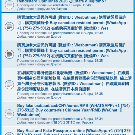
Rendistero Opiniones 2026 -¿Estafa o legítimo?
Последнее сообщение
rendistero
«
Вчера, 15:40
Добавлено в форуме
Альбатрос
購買加拿大居民許可證 (微信ID：Wesbutman) 購買歐盟居留許
可，購買美國綠卡 Buy canadian resident permit (WhatsApp：
+1 (754) 279-5912) 在线购买真假护照 (微信ID：Wes
Последнее сообщение
greenpharmhouse
«
Вчера, 15:39
Добавлено в форуме
Другое
購買加拿大居民許可證 (微信ID：Wesbutman) 購買歐盟居留許
可，購買美國綠卡 Buy canadian resident permit (WhatsApp：
+1 (754) 279-5912) 在线购买真假护照 (微信ID：Wes
Последнее сообщение
greenpharmhouse
«
Вчера, 15:35
Добавлено в форуме
Другое
在線購買香港身份證和駕駛執照（微信ID：Wesbutman）在線購
買中國身份證和駕駛執照. 在線購買韓國身份證和駕駛執照. 線上購
買台灣身分證和駕駛執照. (微信ID：Wesbutman）在線購買泰國
身份證和駕駛執照. 在線購買日本身份證和
Последнее сообщение
greenpharmhouse
«
Вчера, 15:35
Добавлено в форуме
Другое
Buy fake usd/aud/cad/CNY/euros/RMB (WHATSAPP: +1 (754)
279-5912) Buy counterfeit Chinese Yuan/RMB (WeChat ID:
Wesbutman)
Последнее сообщение
greenpharmhouse
«
Вчера, 15:34
Добавлено в форуме
КПД 5/3,2 ЗПТО им. Кирова
Buy Real and Fake Passports online (WhatsApp: +1 (754) 279-