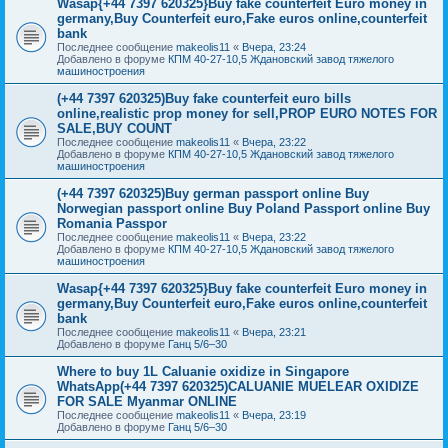
Wasap{+44 7397 620325}Buy fake counterfeit Euro money in
germany,Buy Counterfeit euro,Fake euros online,counterfeit
bank
Последнее сообщение
makeolis11
«
Вчера, 23:24
Добавлено в форуме
КПМ 40-27-10,5 Ждановский завод тяжелого
машиностроения
(+44 7397 620325)Buy fake counterfeit euro bills
online,realistic prop money for sell,PROP EURO NOTES FOR
SALE,BUY COUNT
Последнее сообщение
makeolis11
«
Вчера, 23:22
Добавлено в форуме
КПМ 40-27-10,5 Ждановский завод тяжелого
машиностроения
(+44 7397 620325)Buy german passport online Buy
Norwegian passport online Buy Poland Passport online Buy
Romania Passpor
Последнее сообщение
makeolis11
«
Вчера, 23:22
Добавлено в форуме
КПМ 40-27-10,5 Ждановский завод тяжелого
машиностроения
Wasap{+44 7397 620325}Buy fake counterfeit Euro money in
germany,Buy Counterfeit euro,Fake euros online,counterfeit
bank
Последнее сообщение
makeolis11
«
Вчера, 23:21
Добавлено в форуме
Ганц 5/6–30
Where to buy 1L Caluanie oxidize in Singapore
WhatsApp(+44 7397 620325)CALUANIE MUELEAR OXIDIZE
FOR SALE Myanmar ONLINE
Последнее сообщение
makeolis11
«
Вчера, 23:19
Добавлено в форуме
Ганц 5/6–30