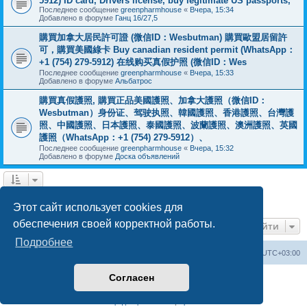
5912) ID card, Drivers license, buy legitimate US passports,
Последнее сообщение
greenpharmhouse
«
Вчера, 15:34
Добавлено в форуме
Ганц 16/27,5
購買加拿大居民許可證 (微信ID：Wesbutman) 購買歐盟居留許
可，購買美國綠卡 Buy canadian resident permit (WhatsApp：
+1 (754) 279-5912) 在线购买真假护照 (微信ID：Wes
Последнее сообщение
greenpharmhouse
«
Вчера, 15:33
Добавлено в форуме
Альбатрос
購買真假護照, 購買正品美國護照、加拿大護照（微信ID：
Wesbutman）身份证、驾驶执照、韓國護照、香港護照、台灣護
照、中國護照、日本護照、泰國護照、波蘭護照、澳洲護照、英國
護照（WhatsApp：+1 (754) 279-5912）、
Последнее сообщение
greenpharmhouse
«
Вчера, 15:32
Добавлено в форуме
Доска объявлений
1
2
3
След.
Найдено 54 результата
Этот сайт использует cookies для
обеспечения своей корректной работы.
Перейти
Подробнее
Центральный сайт
Список форумов
Часовой пояс:
UTC+03:00
Согласен
Создано на основе
phpBB
® Forum Software © phpBB Limited
Русская поддержка phpBB
Конфиденциальность
|
Правила