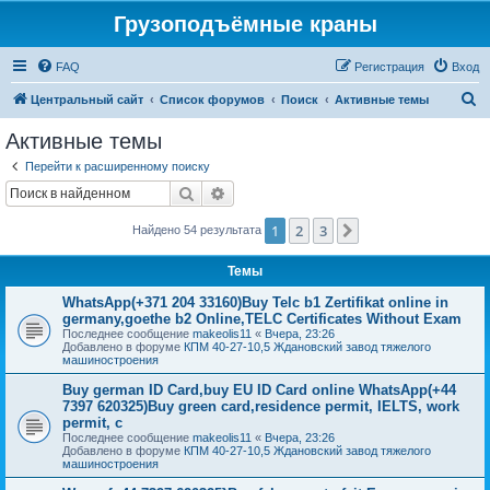
Грузоподъёмные краны
FAQ
Регистрация
Вход
П
Центральный сайт
Список форумов
Поиск
Активные темы
о
Активные темы
и
Перейти к расширенному поиску
с
Поиск
Расширенный поиск
к
1
2
3
След.
Найдено 54 результата
Темы
WhatsApp(+371 204 33160)Buy Telc b1 Zertifikat online in
germany,goethe b2 Online,TELC Certificates Without Exam
Последнее сообщение
makeolis11
«
Вчера, 23:26
Добавлено в форуме
КПМ 40-27-10,5 Ждановский завод тяжелого
машиностроения
Buy german ID Card,buy EU ID Card online WhatsApp(+44
7397 620325)Buy green card,residence permit, IELTS, work
permit, c
Последнее сообщение
makeolis11
«
Вчера, 23:26
Добавлено в форуме
КПМ 40-27-10,5 Ждановский завод тяжелого
машиностроения