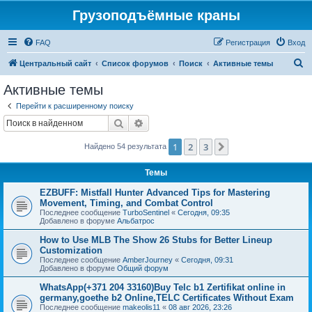
Грузоподъёмные краны
FAQ
Регистрация
Вход
П
Центральный сайт
Список форумов
Поиск
Активные темы
о
Активные темы
и
Перейти к расширенному поиску
с
Поиск
Расширенный поиск
к
1
2
3
След.
Найдено 54 результата
Темы
EZBUFF: Mistfall Hunter Advanced Tips for Mastering
Movement, Timing, and Combat Control
Последнее сообщение
TurboSentinel
«
Сегодня, 09:35
Добавлено в форуме
Альбатрос
How to Use MLB The Show 26 Stubs for Better Lineup
Customization
Последнее сообщение
AmberJourney
«
Сегодня, 09:31
Добавлено в форуме
Общий форум
WhatsApp(+371 204 33160)Buy Telc b1 Zertifikat online in
germany,goethe b2 Online,TELC Certificates Without Exam
Последнее сообщение
makeolis11
«
08 авг 2026, 23:26