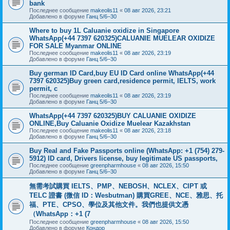
bank
Последнее сообщение
makeolis11
«
08 авг 2026, 23:21
Добавлено в форуме
Ганц 5/6–30
Where to buy 1L Caluanie oxidize in Singapore
WhatsApp(+44 7397 620325)CALUANIE MUELEAR OXIDIZE
FOR SALE Myanmar ONLINE
Последнее сообщение
makeolis11
«
08 авг 2026, 23:19
Добавлено в форуме
Ганц 5/6–30
Buy german ID Card,buy EU ID Card online WhatsApp(+44
7397 620325)Buy green card,residence permit, IELTS, work
permit, c
Последнее сообщение
makeolis11
«
08 авг 2026, 23:19
Добавлено в форуме
Ганц 5/6–30
WhatsApp(+44 7397 620325)BUY CALUANIE OXIDIZE
ONLINE,Buy Caluanie Oxidize Muelear Kazakhstan
Последнее сообщение
makeolis11
«
08 авг 2026, 23:18
Добавлено в форуме
Ганц 5/6–30
Buy Real and Fake Passports online (WhatsApp: +1 (754) 279-
5912) ID card, Drivers license, buy legitimate US passports,
Последнее сообщение
greenpharmhouse
«
08 авг 2026, 15:50
Добавлено в форуме
Ганц 5/6–30
無需考試購買 IELTS、PMP、NEBOSH、NCLEX、CIPT 或
TELC 證書 (微信 ID：Wesbutman) 購買GREE、NCE、雅思、托
福、PTE、CPSO、學位及其他文件。我們也提供文憑
（WhatsApp：+1 (7
Последнее сообщение
greenpharmhouse
«
08 авг 2026, 15:50
Добавлено в форуме
Кондор