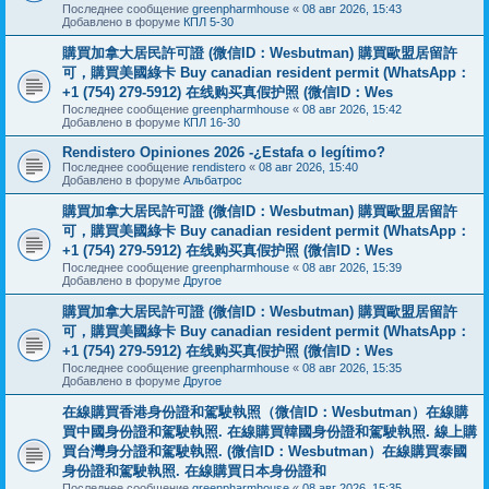
Последнее сообщение
greenpharmhouse
«
08 авг 2026, 15:43
Добавлено в форуме
КПЛ 5-30
購買加拿大居民許可證 (微信ID：Wesbutman) 購買歐盟居留許
可，購買美國綠卡 Buy canadian resident permit (WhatsApp：
+1 (754) 279-5912) 在线购买真假护照 (微信ID：Wes
Последнее сообщение
greenpharmhouse
«
08 авг 2026, 15:42
Добавлено в форуме
КПЛ 16-30
Rendistero Opiniones 2026 -¿Estafa o legítimo?
Последнее сообщение
rendistero
«
08 авг 2026, 15:40
Добавлено в форуме
Альбатрос
購買加拿大居民許可證 (微信ID：Wesbutman) 購買歐盟居留許
可，購買美國綠卡 Buy canadian resident permit (WhatsApp：
+1 (754) 279-5912) 在线购买真假护照 (微信ID：Wes
Последнее сообщение
greenpharmhouse
«
08 авг 2026, 15:39
Добавлено в форуме
Другое
購買加拿大居民許可證 (微信ID：Wesbutman) 購買歐盟居留許
可，購買美國綠卡 Buy canadian resident permit (WhatsApp：
+1 (754) 279-5912) 在线购买真假护照 (微信ID：Wes
Последнее сообщение
greenpharmhouse
«
08 авг 2026, 15:35
Добавлено в форуме
Другое
在線購買香港身份證和駕駛執照（微信ID：Wesbutman）在線購
買中國身份證和駕駛執照. 在線購買韓國身份證和駕駛執照. 線上購
買台灣身分證和駕駛執照. (微信ID：Wesbutman）在線購買泰國
身份證和駕駛執照. 在線購買日本身份證和
Последнее сообщение
greenpharmhouse
«
08 авг 2026, 15:35