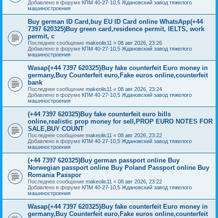
Добавлено в форуме
КПМ 40-27-10,5 Ждановский завод тяжелого
машиностроения
Buy german ID Card,buy EU ID Card online WhatsApp(+44
7397 620325)Buy green card,residence permit, IELTS, work
permit, c
Последнее сообщение
makeolis11
«
08 авг 2026, 23:26
Добавлено в форуме
КПМ 40-27-10,5 Ждановский завод тяжелого
машиностроения
Wasap{+44 7397 620325}Buy fake counterfeit Euro money in
germany,Buy Counterfeit euro,Fake euros online,counterfeit
bank
Последнее сообщение
makeolis11
«
08 авг 2026, 23:24
Добавлено в форуме
КПМ 40-27-10,5 Ждановский завод тяжелого
машиностроения
(+44 7397 620325)Buy fake counterfeit euro bills
online,realistic prop money for sell,PROP EURO NOTES FOR
SALE,BUY COUNT
Последнее сообщение
makeolis11
«
08 авг 2026, 23:22
Добавлено в форуме
КПМ 40-27-10,5 Ждановский завод тяжелого
машиностроения
(+44 7397 620325)Buy german passport online Buy
Norwegian passport online Buy Poland Passport online Buy
Romania Passpor
Последнее сообщение
makeolis11
«
08 авг 2026, 23:22
Добавлено в форуме
КПМ 40-27-10,5 Ждановский завод тяжелого
машиностроения
Wasap{+44 7397 620325}Buy fake counterfeit Euro money in
germany,Buy Counterfeit euro,Fake euros online,counterfeit