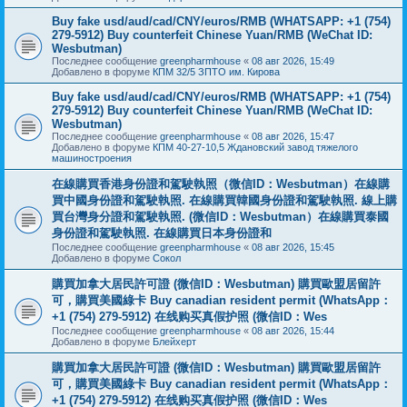
Buy fake usd/aud/cad/CNY/euros/RMB (WHATSAPP: +1 (754)
279-5912) Buy counterfeit Chinese Yuan/RMB (WeChat ID:
Wesbutman)
Последнее сообщение
greenpharmhouse
«
08 авг 2026, 15:49
Добавлено в форуме
КПМ 32/5 ЗПТО им. Кирова
Buy fake usd/aud/cad/CNY/euros/RMB (WHATSAPP: +1 (754)
279-5912) Buy counterfeit Chinese Yuan/RMB (WeChat ID:
Wesbutman)
Последнее сообщение
greenpharmhouse
«
08 авг 2026, 15:47
Добавлено в форуме
КПМ 40-27-10,5 Ждановский завод тяжелого
машиностроения
在線購買香港身份證和駕駛執照（微信ID：Wesbutman）在線購
買中國身份證和駕駛執照. 在線購買韓國身份證和駕駛執照. 線上購
買台灣身分證和駕駛執照. (微信ID：Wesbutman）在線購買泰國
身份證和駕駛執照. 在線購買日本身份證和
Последнее сообщение
greenpharmhouse
«
08 авг 2026, 15:45
Добавлено в форуме
Сокол
購買加拿大居民許可證 (微信ID：Wesbutman) 購買歐盟居留許
可，購買美國綠卡 Buy canadian resident permit (WhatsApp：
+1 (754) 279-5912) 在线购买真假护照 (微信ID：Wes
Последнее сообщение
greenpharmhouse
«
08 авг 2026, 15:44
Добавлено в форуме
Блейхерт
購買加拿大居民許可證 (微信ID：Wesbutman) 購買歐盟居留許
可，購買美國綠卡 Buy canadian resident permit (WhatsApp：
+1 (754) 279-5912) 在线购买真假护照 (微信ID：Wes