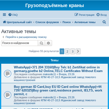
Грузоподъёмные краны
FAQ
Регистрация
Вход
П
Центральный сайт
Список форумов
Поиск
Активные темы
о
Активные темы
и
Перейти к расширенному поиску
с
Поиск
Расширенный поиск
к
1
2
3
След.
Найдено 55 результатов
Темы
WhatsApp(+371 204 33160)Buy Telc b1 Zertifikat online in
germany,goethe b2 Online,TELC Certificates Without Exam
Последнее сообщение
makeolis11
«
Вчера, 23:26
Добавлено в форуме
КПМ 40-27-10,5 Ждановский завод тяжелого
машиностроения
Buy german ID Card,buy EU ID Card online WhatsApp(+44
7397 620325)Buy green card,residence permit, IELTS, work
permit, c
Последнее сообщение
makeolis11
«
Вчера, 23:26
Добавлено в форуме
КПМ 40-27-10,5 Ждановский завод тяжелого
машиностроения