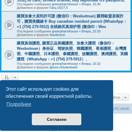
5912) ID card, Drivers license, buy legitimate US passports,
Последнее сообщение
greenpharmhouse
«
Вчера, 15:34
Добавлено в форуме
Ганц 16/27,5
購買加拿大居民許可證 (微信ID：Wesbutman) 購買歐盟居留許
可，購買美國綠卡 Buy canadian resident permit (WhatsApp：
+1 (754) 279-5912) 在线购买真假护照 (微信ID：Wes
Последнее сообщение
greenpharmhouse
«
Вчера, 15:33
Добавлено в форуме
Альбатрос
購買真假護照, 購買正品美國護照、加拿大護照（微信ID：
Wesbutman）身份证、驾驶执照、韓國護照、香港護照、台灣護
照、中國護照、日本護照、泰國護照、波蘭護照、澳洲護照、英國
護照（WhatsApp：+1 (754) 279-5912）、
Последнее сообщение
greenpharmhouse
«
Вчера, 15:32
Добавлено в форуме
Доска объявлений
1
2
3
След.
Найдено 55 результатов
Этот сайт использует cookies для
обеспечения своей корректной работы.
Перейти
Подробнее
Центральный сайт
Список форумов
Часовой пояс:
UTC+03:00
Согласен
Создано на основе
phpBB
® Forum Software © phpBB Limited
Русская поддержка phpBB
Конфиденциальность
|
Правила