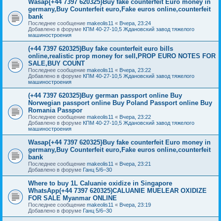
Wasap{+44 7397 620325}Buy fake counterfeit Euro money in
germany,Buy Counterfeit euro,Fake euros online,counterfeit
bank
Последнее сообщение
makeolis11
«
Вчера, 23:24
Добавлено в форуме
КПМ 40-27-10,5 Ждановский завод тяжелого
машиностроения
(+44 7397 620325)Buy fake counterfeit euro bills
online,realistic prop money for sell,PROP EURO NOTES FOR
SALE,BUY COUNT
Последнее сообщение
makeolis11
«
Вчера, 23:22
Добавлено в форуме
КПМ 40-27-10,5 Ждановский завод тяжелого
машиностроения
(+44 7397 620325)Buy german passport online Buy
Norwegian passport online Buy Poland Passport online Buy
Romania Passpor
Последнее сообщение
makeolis11
«
Вчера, 23:22
Добавлено в форуме
КПМ 40-27-10,5 Ждановский завод тяжелого
машиностроения
Wasap{+44 7397 620325}Buy fake counterfeit Euro money in
germany,Buy Counterfeit euro,Fake euros online,counterfeit
bank
Последнее сообщение
makeolis11
«
Вчера, 23:21
Добавлено в форуме
Ганц 5/6–30
Where to buy 1L Caluanie oxidize in Singapore
WhatsApp(+44 7397 620325)CALUANIE MUELEAR OXIDIZE
FOR SALE Myanmar ONLINE
Последнее сообщение
makeolis11
«
Вчера, 23:19
Добавлено в форуме
Ганц 5/6–30