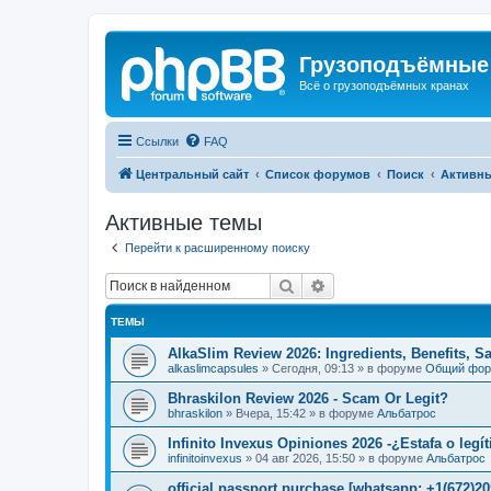
Грузоподъёмные
Всё о грузоподъёмных кранах
Ссылки
FAQ
Центральный сайт
Список форумов
Поиск
Активн
Активные темы
Перейти к расширенному поиску
Поиск
Расширенный поиск
ТЕМЫ
AlkaSlim Review 2026: Ingredients, Benefits, S
alkaslimcapsules
»
Сегодня, 09:13
» в форуме
Общий фо
Bhraskilon Review 2026 - Scam Or Legit?
bhraskilon
»
Вчера, 15:42
» в форуме
Альбатрос
Infinito Invexus Opiniones 2026 -¿Estafa o legí
infinitoinvexus
»
04 авг 2026, 15:50
» в форуме
Альбатрос
official passport purchase [whatsapp: +1(672)