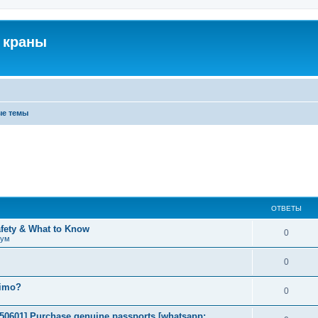
 краны
ые темы
ОТВЕТЫ
afety & What to Know
0
рум
0
timo?
0
2050601] Purchase genuine passports [whatsapp: