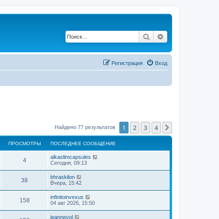
Поиск
Расширенный по
Регистрация
Вход
1
2
3
4
След.
Найдено 77 результатов
ПРОСМОТРЫ
ПОСЛЕДНЕЕ СООБЩЕНИЕ
alkaslimcapsules
4
Сегодня, 09:13
bhraskilon
38
Вчера, 15:42
infinitoinvexus
158
04 авг 2026, 15:50
jeannevol