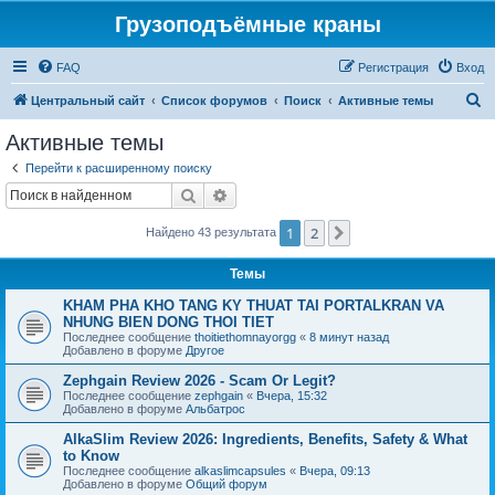
Грузоподъёмные краны
FAQ
Регистрация
Вход
П
Центральный сайт
Список форумов
Поиск
Активные темы
о
Активные темы
и
Перейти к расширенному поиску
с
Поиск
Расширенный поиск
к
1
2
След.
Найдено 43 результата
Темы
KHAM PHA KHO TANG KY THUAT TAI PORTALKRAN VA
NHUNG BIEN DONG THOI TIET
Последнее сообщение
thoitiethomnayorgg
«
8 минут назад
Добавлено в форуме
Другое
Zephgain Review 2026 - Scam Or Legit?
Последнее сообщение
zephgain
«
Вчера, 15:32
Добавлено в форуме
Альбатрос
AlkaSlim Review 2026: Ingredients, Benefits, Safety & What
to Know
Последнее сообщение
alkaslimcapsules
«
Вчера, 09:13
Добавлено в форуме
Общий форум