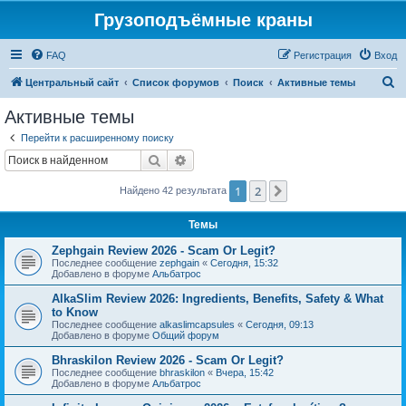
Грузоподъёмные краны
FAQ
Регистрация
Вход
П
Центральный сайт
Список форумов
Поиск
Активные темы
о
Активные темы
и
Перейти к расширенному поиску
с
Поиск
Расширенный поиск
к
1
2
След.
Найдено 42 результата
Темы
Zephgain Review 2026 - Scam Or Legit?
Последнее сообщение
zephgain
«
Сегодня, 15:32
Добавлено в форуме
Альбатрос
AlkaSlim Review 2026: Ingredients, Benefits, Safety & What
to Know
Последнее сообщение
alkaslimcapsules
«
Сегодня, 09:13
Добавлено в форуме
Общий форум
Bhraskilon Review 2026 - Scam Or Legit?
Последнее сообщение
bhraskilon
«
Вчера, 15:42
Добавлено в форуме
Альбатрос