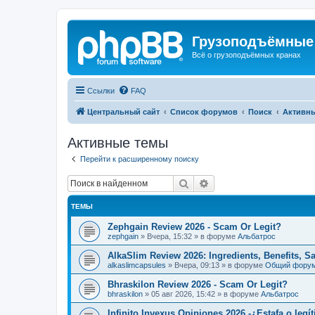
Грузоподъёмные
Всё о грузоподъёмных кранах
Ссылки
FAQ
Центральный сайт
Список форумов
Поиск
Активн
Активные темы
Перейти к расширенному поиску
Поиск
Расширенный поиск
ТЕМЫ
Zephgain Review 2026 - Scam Or Legit?
zephgain
»
Вчера, 15:32
» в форуме
Альбатрос
AlkaSlim Review 2026: Ingredients, Benefits, S
alkaslimcapsules
»
Вчера, 09:13
» в форуме
Общий фору
Bhraskilon Review 2026 - Scam Or Legit?
bhraskilon
»
05 авг 2026, 15:42
» в форуме
Альбатрос
Infinito Invexus Opiniones 2026 -¿Estafa o legí