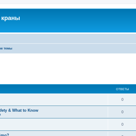
 краны
ые темы
ОТВЕТЫ
0
afety & What to Know
0
м
0
timo?