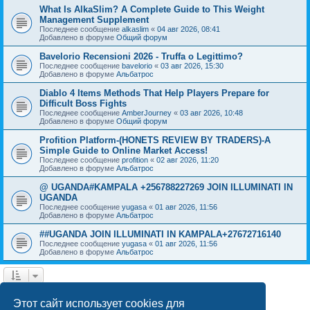
What Is AlkaSlim? A Complete Guide to This Weight
Management Supplement
Последнее сообщение
alkaslim
«
04 авг 2026, 08:41
Добавлено в форуме
Общий форум
Bavelorio Recensioni 2026 - Truffa o Legittimo?
Последнее сообщение
bavelorio
«
03 авг 2026, 15:30
Добавлено в форуме
Альбатрос
Diablo 4 Items Methods That Help Players Prepare for
Difficult Boss Fights
Последнее сообщение
AmberJourney
«
03 авг 2026, 10:48
Добавлено в форуме
Общий форум
Profition Platform-(HONETS REVIEW BY TRADERS)-A
Simple Guide to Online Market Access!
Последнее сообщение
profition
«
02 авг 2026, 11:20
Добавлено в форуме
Альбатрос
@ UGANDA#KAMPALA +256788227269 JOIN ILLUMINATI IN
UGANDA
Последнее сообщение
yugasa
«
01 авг 2026, 11:56
Добавлено в форуме
Альбатрос
##UGANDA JOIN ILLUMINATI IN KAMPALA+27672716140
Последнее сообщение
yugasa
«
01 авг 2026, 11:56
Добавлено в форуме
Альбатрос
1
2
3
4
След.
Найдено 76 результатов
Этот сайт использует cookies для