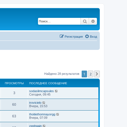
Поиск
Расширенный по
Регистрация
Вход
1
2
След.
Найдено 28 результатов
ПРОСМОТРЫ
ПОСЛЕДНЕЕ СООБЩЕНИЕ
sodaslimcapsules
3
Сегодня, 09:45
trovicielo
60
Вчера, 15:53
thoitiethomnayorgg
63
Вчера, 07:09
zephgain