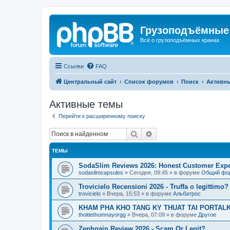
Грузоподъёмные
Всё о грузоподъёмных кранах
Ссылки
FAQ
Центральный сайт
Список форумов
Поиск
Активн
Активные темы
Перейти к расширенному поиску
Поиск
Расширенный поиск
ТЕМЫ
SodaSlim Reviews 2026: Honest Customer Exper
sodaslimcapsules
»
Сегодня, 09:45
» в форуме
Общий фо
Trovicielo Recensioni 2026 - Truffa o legittimo?
trovicielo
»
Вчера, 15:53
» в форуме
Альбатрос
KHAM PHA KHO TANG KY THUAT TAI PORTALK
thoitiethomnayorgg
»
Вчера, 07:09
» в форуме
Другое
Zephgain Review 2026 - Scam Or Legit?