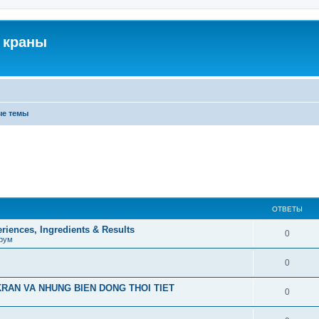
 краны
ые темы
ОТВЕТЫ
iences, Ingredients & Results
0
рум
0
RAN VA NHUNG BIEN DONG THOI TIET
0