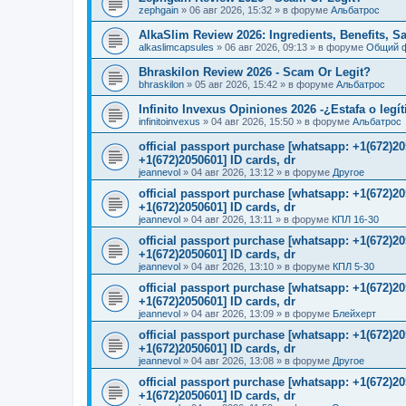
zephgain
»
06 авг 2026, 15:32
» в форуме
Альбатрос
AlkaSlim Review 2026: Ingredients, Benefits, S
alkaslimcapsules
»
06 авг 2026, 09:13
» в форуме
Общий 
Bhraskilon Review 2026 - Scam Or Legit?
bhraskilon
»
05 авг 2026, 15:42
» в форуме
Альбатрос
Infinito Invexus Opiniones 2026 -¿Estafa o legí
infinitoinvexus
»
04 авг 2026, 15:50
» в форуме
Альбатрос
official passport purchase [whatsapp: +1(672)
+1(672)2050601] ID cards, dr
jeannevol
»
04 авг 2026, 13:12
» в форуме
Другое
official passport purchase [whatsapp: +1(672)
+1(672)2050601] ID cards, dr
jeannevol
»
04 авг 2026, 13:11
» в форуме
КПЛ 16-30
official passport purchase [whatsapp: +1(672)
+1(672)2050601] ID cards, dr
jeannevol
»
04 авг 2026, 13:10
» в форуме
КПЛ 5-30
official passport purchase [whatsapp: +1(672)
+1(672)2050601] ID cards, dr
jeannevol
»
04 авг 2026, 13:09
» в форуме
Блейхерт
official passport purchase [whatsapp: +1(672)
+1(672)2050601] ID cards, dr
jeannevol
»
04 авг 2026, 13:08
» в форуме
Другое
official passport purchase [whatsapp: +1(672)
+1(672)2050601] ID cards, dr