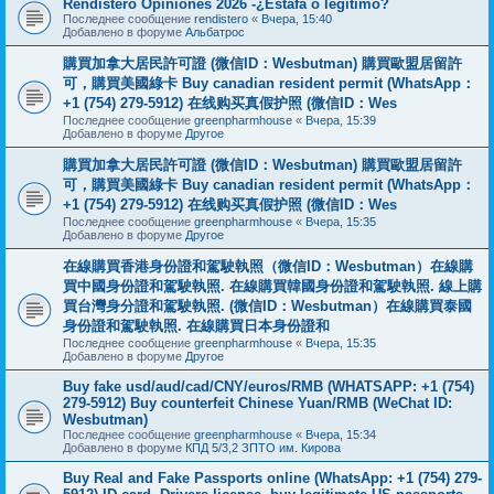
Rendistero Opiniones 2026 -¿Estafa o legítimo?
Последнее сообщение
rendistero
«
Вчера, 15:40
Добавлено в форуме
Альбатрос
購買加拿大居民許可證 (微信ID：Wesbutman) 購買歐盟居留許
可，購買美國綠卡 Buy canadian resident permit (WhatsApp：
+1 (754) 279-5912) 在线购买真假护照 (微信ID：Wes
Последнее сообщение
greenpharmhouse
«
Вчера, 15:39
Добавлено в форуме
Другое
購買加拿大居民許可證 (微信ID：Wesbutman) 購買歐盟居留許
可，購買美國綠卡 Buy canadian resident permit (WhatsApp：
+1 (754) 279-5912) 在线购买真假护照 (微信ID：Wes
Последнее сообщение
greenpharmhouse
«
Вчера, 15:35
Добавлено в форуме
Другое
在線購買香港身份證和駕駛執照（微信ID：Wesbutman）在線購
買中國身份證和駕駛執照. 在線購買韓國身份證和駕駛執照. 線上購
買台灣身分證和駕駛執照. (微信ID：Wesbutman）在線購買泰國
身份證和駕駛執照. 在線購買日本身份證和
Последнее сообщение
greenpharmhouse
«
Вчера, 15:35
Добавлено в форуме
Другое
Buy fake usd/aud/cad/CNY/euros/RMB (WHATSAPP: +1 (754)
279-5912) Buy counterfeit Chinese Yuan/RMB (WeChat ID:
Wesbutman)
Последнее сообщение
greenpharmhouse
«
Вчера, 15:34
Добавлено в форуме
КПД 5/3,2 ЗПТО им. Кирова
Buy Real and Fake Passports online (WhatsApp: +1 (754) 279-