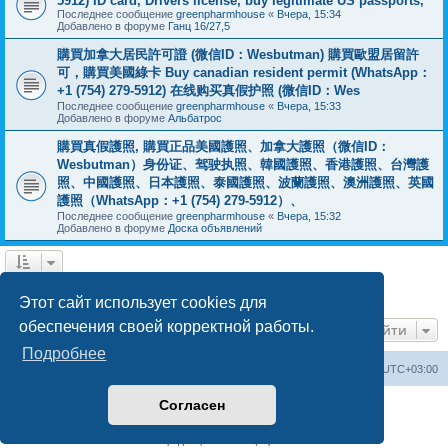
5912) ID card, Drivers license, buy legitimate US passports,
Последнее сообщение
greenpharmhouse
«
Вчера, 15:34
Добавлено в форуме
Ганц 16/27,5
購買加拿大居民許可證 (微信ID：Wesbutman) 購買歐盟居留許
可，購買美國綠卡 Buy canadian resident permit (WhatsApp：
+1 (754) 279-5912) 在线购买真假护照 (微信ID：Wes
Последнее сообщение
greenpharmhouse
«
Вчера, 15:33
Добавлено в форуме
Альбатрос
購買真假護照, 購買正品美國護照、加拿大護照（微信ID：
Wesbutman）身份证、驾驶执照、韓國護照、香港護照、台灣護
照、中國護照、日本護照、泰國護照、波蘭護照、澳洲護照、英國
護照（WhatsApp：+1 (754) 279-5912）、
Последнее сообщение
greenpharmhouse
«
Вчера, 15:32
Добавлено в форуме
Доска объявлений
1
2
3
След.
Найдено 54 результата
Этот сайт использует cookies для
обеспечения своей корректной работы.
Перейти
Подробнее
Центральный сайт
Список форумов
Часовой пояс:
UTC+03:00
Согласен
Создано на основе
phpBB
® Forum Software © phpBB Limited
Русская поддержка phpBB
Конфиденциальность
|
Правила