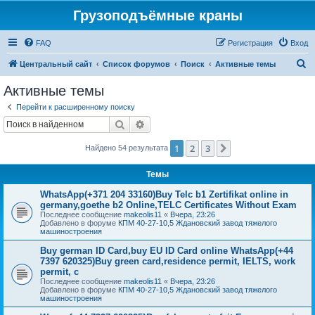
Грузоподъёмные краны
FAQ
Регистрация
Вход
П
Центральный сайт
Список форумов
Поиск
Активные темы
о
Активные темы
и
Перейти к расширенному поиску
с
Поиск
Расширенный поиск
к
1
2
3
След.
Найдено 54 результата
Темы
WhatsApp(+371 204 33160)Buy Telc b1 Zertifikat online in
germany,goethe b2 Online,TELC Certificates Without Exam
Последнее сообщение
makeolis11
«
Вчера, 23:26
Добавлено в форуме
КПМ 40-27-10,5 Ждановский завод тяжелого
машиностроения
Buy german ID Card,buy EU ID Card online WhatsApp(+44
7397 620325)Buy green card,residence permit, IELTS, work
permit, c
Последнее сообщение
makeolis11
«
Вчера, 23:26
Добавлено в форуме
КПМ 40-27-10,5 Ждановский завод тяжелого
машиностроения