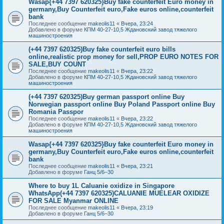
Wasap{+44 7397 620325}Buy fake counterfeit Euro money in
germany,Buy Counterfeit euro,Fake euros online,counterfeit
bank
Последнее сообщение
makeolis11
«
Вчера, 23:24
Добавлено в форуме
КПМ 40-27-10,5 Ждановский завод тяжелого
машиностроения
(+44 7397 620325)Buy fake counterfeit euro bills
online,realistic prop money for sell,PROP EURO NOTES FOR
SALE,BUY COUNT
Последнее сообщение
makeolis11
«
Вчера, 23:22
Добавлено в форуме
КПМ 40-27-10,5 Ждановский завод тяжелого
машиностроения
(+44 7397 620325)Buy german passport online Buy
Norwegian passport online Buy Poland Passport online Buy
Romania Passpor
Последнее сообщение
makeolis11
«
Вчера, 23:22
Добавлено в форуме
КПМ 40-27-10,5 Ждановский завод тяжелого
машиностроения
Wasap{+44 7397 620325}Buy fake counterfeit Euro money in
germany,Buy Counterfeit euro,Fake euros online,counterfeit
bank
Последнее сообщение
makeolis11
«
Вчера, 23:21
Добавлено в форуме
Ганц 5/6–30
Where to buy 1L Caluanie oxidize in Singapore
WhatsApp(+44 7397 620325)CALUANIE MUELEAR OXIDIZE
FOR SALE Myanmar ONLINE
Последнее сообщение
makeolis11
«
Вчера, 23:19
Добавлено в форуме
Ганц 5/6–30