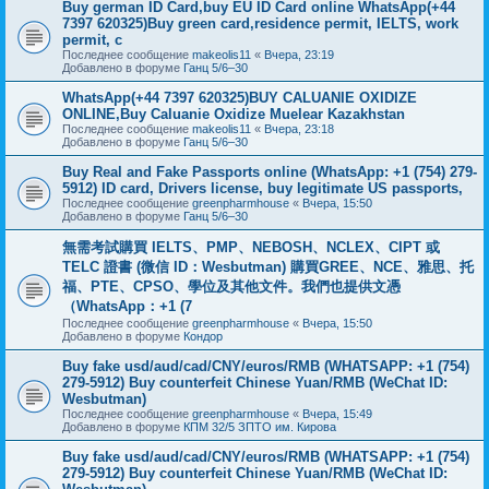
Buy german ID Card,buy EU ID Card online WhatsApp(+44
7397 620325)Buy green card,residence permit, IELTS, work
permit, c
Последнее сообщение
makeolis11
«
Вчера, 23:19
Добавлено в форуме
Ганц 5/6–30
WhatsApp(+44 7397 620325)BUY CALUANIE OXIDIZE
ONLINE,Buy Caluanie Oxidize Muelear Kazakhstan
Последнее сообщение
makeolis11
«
Вчера, 23:18
Добавлено в форуме
Ганц 5/6–30
Buy Real and Fake Passports online (WhatsApp: +1 (754) 279-
5912) ID card, Drivers license, buy legitimate US passports,
Последнее сообщение
greenpharmhouse
«
Вчера, 15:50
Добавлено в форуме
Ганц 5/6–30
無需考試購買 IELTS、PMP、NEBOSH、NCLEX、CIPT 或
TELC 證書 (微信 ID：Wesbutman) 購買GREE、NCE、雅思、托
福、PTE、CPSO、學位及其他文件。我們也提供文憑
（WhatsApp：+1 (7
Последнее сообщение
greenpharmhouse
«
Вчера, 15:50
Добавлено в форуме
Кондор
Buy fake usd/aud/cad/CNY/euros/RMB (WHATSAPP: +1 (754)
279-5912) Buy counterfeit Chinese Yuan/RMB (WeChat ID:
Wesbutman)
Последнее сообщение
greenpharmhouse
«
Вчера, 15:49
Добавлено в форуме
КПМ 32/5 ЗПТО им. Кирова
Buy fake usd/aud/cad/CNY/euros/RMB (WHATSAPP: +1 (754)
279-5912) Buy counterfeit Chinese Yuan/RMB (WeChat ID: