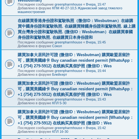
Wesbutman)
Последнее сообщение
greenpharmhouse
«
Вчера, 15:47
Добавлено в форуме
КПМ 40-27-10,5 Ждановский завод тяжелого
машиностроения
在線購買香港身份證和駕駛執照（微信ID：Wesbutman）在線購
買中國身份證和駕駛執照. 在線購買韓國身份證和駕駛執照. 線上購
買台灣身分證和駕駛執照. (微信ID：Wesbutman）在線購買泰國
身份證和駕駛執照. 在線購買日本身份證和
Последнее сообщение
greenpharmhouse
«
Вчера, 15:45
Добавлено в форуме
Сокол
購買加拿大居民許可證 (微信ID：Wesbutman) 購買歐盟居留許
可，購買美國綠卡 Buy canadian resident permit (WhatsApp：
+1 (754) 279-5912) 在线购买真假护照 (微信ID：Wes
Последнее сообщение
greenpharmhouse
«
Вчера, 15:44
Добавлено в форуме
Блейхерт
購買加拿大居民許可證 (微信ID：Wesbutman) 購買歐盟居留許
可，購買美國綠卡 Buy canadian resident permit (WhatsApp：
+1 (754) 279-5912) 在线购买真假护照 (微信ID：Wes
Последнее сообщение
greenpharmhouse
«
Вчера, 15:43
Добавлено в форуме
КПЛ 5-30
購買加拿大居民許可證 (微信ID：Wesbutman) 購買歐盟居留許
可，購買美國綠卡 Buy canadian resident permit (WhatsApp：
+1 (754) 279-5912) 在线购买真假护照 (微信ID：Wes
Последнее сообщение
greenpharmhouse
«
Вчера, 15:42
Добавлено в форуме
КПЛ 16-30