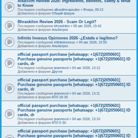
AlkaSlim Review 2026: Ingredients, Benefits, Safety & What
to Know
Последнее сообщение
alkaslimcapsules
«
Вчера, 09:13
Добавлено в форуме
Общий форум
Bhraskilon Review 2026 - Scam Or Legit?
Последнее сообщение
bhraskilon
«
05 авг 2026, 15:42
Добавлено в форуме
Альбатрос
Infinito Invexus Opiniones 2026 -¿Estafa o legítimo?
Последнее сообщение
infinitoinvexus
«
04 авг 2026, 15:50
Добавлено в форуме
Альбатрос
official passport purchase [whatsapp: +1(672)2050601]
Purchase genuine passports [whatsapp: +1(672)2050601] ID
cards, dr
Последнее сообщение
jeannevol
«
04 авг 2026, 13:12
Добавлено в форуме
Другое
official passport purchase [whatsapp: +1(672)2050601]
Purchase genuine passports [whatsapp: +1(672)2050601] ID
cards, dr
Последнее сообщение
jeannevol
«
04 авг 2026, 13:11
Добавлено в форуме
КПЛ 16-30
official passport purchase [whatsapp: +1(672)2050601]
Purchase genuine passports [whatsapp: +1(672)2050601] ID
cards, dr
Последнее сообщение
jeannevol
«
04 авг 2026, 13:10
Добавлено в форуме
КПЛ 5-30
official passport purchase [whatsapp: +1(672)2050601]
Purchase genuine passports [whatsapp: +1(672)2050601] ID