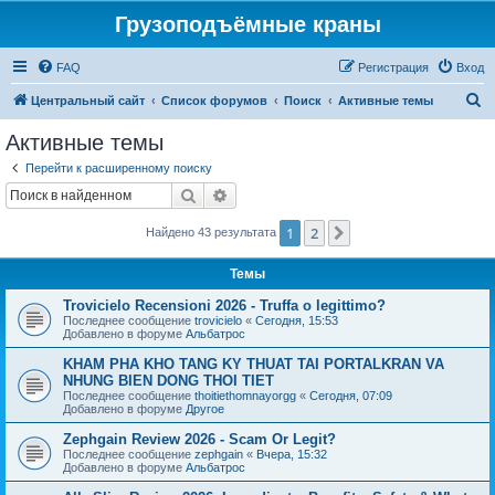
Грузоподъёмные краны
FAQ
Регистрация
Вход
П
Центральный сайт
Список форумов
Поиск
Активные темы
о
Активные темы
и
Перейти к расширенному поиску
с
Поиск
Расширенный поиск
к
1
2
След.
Найдено 43 результата
Темы
Trovicielo Recensioni 2026 - Truffa o legittimo?
Последнее сообщение
trovicielo
«
Сегодня, 15:53
Добавлено в форуме
Альбатрос
KHAM PHA KHO TANG KY THUAT TAI PORTALKRAN VA
NHUNG BIEN DONG THOI TIET
Последнее сообщение
thoitiethomnayorgg
«
Сегодня, 07:09
Добавлено в форуме
Другое
Zephgain Review 2026 - Scam Or Legit?
Последнее сообщение
zephgain
«
Вчера, 15:32
Добавлено в форуме
Альбатрос