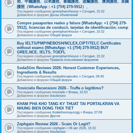
照、中國護照、日本護照、泰國護照、波蘭護照、澳洲護照、英國
護照（WhatsApp：+1 (754) 279-5912）、
Последнее сообщение
greenpharmhouse
«
Сегодня, 15:32
Добавлено в форуме
Доска объявлений
Compre pasaportes reales y falsos (WhatsApp: +1 (754) 279-
5912), licencias de conducir, tarjetas de identificación; comp
Последнее сообщение
greenpharmhouse
«
Сегодня, 15:32
Добавлено в форуме
Общий форум
Buy IELTS/PMP/NEBOSH/NCLEX,CIPT/TELC Certificates
without exams (WhatsApp: +1 (754) 279-5912) BUY
GREE,NCE, IELTS, TOEFL
Последнее сообщение
greenpharmhouse
«
Сегодня, 15:32
Добавлено в форуме
Правила пользования форумом
SodaSlim Reviews 2026: Honest Customer Experiences,
Ingredients & Results
Последнее сообщение
sodaslimcapsules
«
Сегодня, 09:45
Добавлено в форуме
Общий форум
Trovicielo Recensioni 2026 - Truffa o legittimo?
Последнее сообщение
trovicielo
«
Вчера, 15:53
Добавлено в форуме
Альбатрос
KHAM PHA KHO TANG KY THUAT TAI PORTALKRAN VA
NHUNG BIEN DONG THOI TIET
Последнее сообщение
thoitiethomnayorgg
«
Вчера, 07:09
Добавлено в форуме
Другое
Zephgain Review 2026 - Scam Or Legit?
Последнее сообщение
zephgain
«
06 авг 2026, 15:32
Добавлено в форуме
Альбатрос