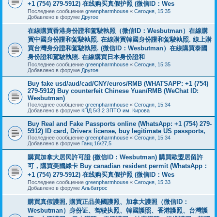
+1 (754) 279-5912) 在线购买真假护照 (微信ID：Wes
Последнее сообщение
greenpharmhouse
«
Сегодня, 15:35
Добавлено в форуме
Другое
在線購買香港身份證和駕駛執照（微信ID：Wesbutman）在線購
買中國身份證和駕駛執照. 在線購買韓國身份證和駕駛執照. 線上購
買台灣身分證和駕駛執照. (微信ID：Wesbutman）在線購買泰國
身份證和駕駛執照. 在線購買日本身份證和
Последнее сообщение
greenpharmhouse
«
Сегодня, 15:35
Добавлено в форуме
Другое
Buy fake usd/aud/cad/CNY/euros/RMB (WHATSAPP: +1 (754)
279-5912) Buy counterfeit Chinese Yuan/RMB (WeChat ID:
Wesbutman)
Последнее сообщение
greenpharmhouse
«
Сегодня, 15:34
Добавлено в форуме
КПД 5/3,2 ЗПТО им. Кирова
Buy Real and Fake Passports online (WhatsApp: +1 (754) 279-
5912) ID card, Drivers license, buy legitimate US passports,
Последнее сообщение
greenpharmhouse
«
Сегодня, 15:34
Добавлено в форуме
Ганц 16/27,5
購買加拿大居民許可證 (微信ID：Wesbutman) 購買歐盟居留許
可，購買美國綠卡 Buy canadian resident permit (WhatsApp：
+1 (754) 279-5912) 在线购买真假护照 (微信ID：Wes
Последнее сообщение
greenpharmhouse
«
Сегодня, 15:33
Добавлено в форуме
Альбатрос
購買真假護照, 購買正品美國護照、加拿大護照（微信ID：
Wesbutman）身份证、驾驶执照、韓國護照、香港護照、台灣護