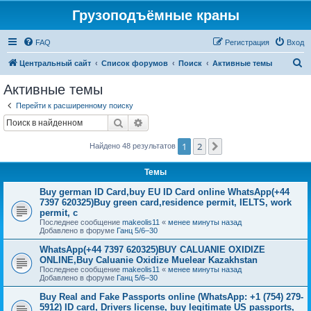
Грузоподъёмные краны
FAQ
Регистрация
Вход
П
Центральный сайт
Список форумов
Поиск
Активные темы
о
Активные темы
и
Перейти к расширенному поиску
с
Поиск
Расширенный поиск
к
1
2
След.
Найдено 48 результатов
Темы
Buy german ID Card,buy EU ID Card online WhatsApp(+44
7397 620325)Buy green card,residence permit, IELTS, work
permit, c
Последнее сообщение
makeolis11
«
менее минуты назад
Добавлено в форуме
Ганц 5/6–30
WhatsApp(+44 7397 620325)BUY CALUANIE OXIDIZE
ONLINE,Buy Caluanie Oxidize Muelear Kazakhstan
Последнее сообщение
makeolis11
«
менее минуты назад
Добавлено в форуме
Ганц 5/6–30
Buy Real and Fake Passports online (WhatsApp: +1 (754) 279-
5912) ID card, Drivers license, buy legitimate US passports,