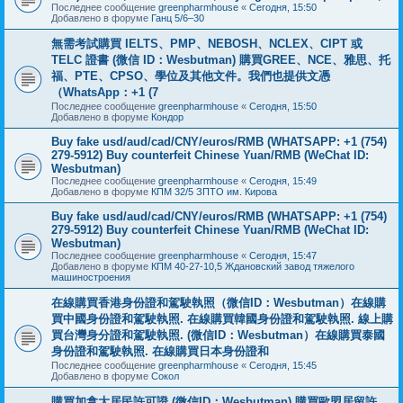
Последнее сообщение
greenpharmhouse
«
Сегодня, 15:50
Добавлено в форуме
Ганц 5/6–30
無需考試購買 IELTS、PMP、NEBOSH、NCLEX、CIPT 或
TELC 證書 (微信 ID：Wesbutman) 購買GREE、NCE、雅思、托
福、PTE、CPSO、學位及其他文件。我們也提供文憑
（WhatsApp：+1 (7
Последнее сообщение
greenpharmhouse
«
Сегодня, 15:50
Добавлено в форуме
Кондор
Buy fake usd/aud/cad/CNY/euros/RMB (WHATSAPP: +1 (754)
279-5912) Buy counterfeit Chinese Yuan/RMB (WeChat ID:
Wesbutman)
Последнее сообщение
greenpharmhouse
«
Сегодня, 15:49
Добавлено в форуме
КПМ 32/5 ЗПТО им. Кирова
Buy fake usd/aud/cad/CNY/euros/RMB (WHATSAPP: +1 (754)
279-5912) Buy counterfeit Chinese Yuan/RMB (WeChat ID:
Wesbutman)
Последнее сообщение
greenpharmhouse
«
Сегодня, 15:47
Добавлено в форуме
КПМ 40-27-10,5 Ждановский завод тяжелого
машиностроения
在線購買香港身份證和駕駛執照（微信ID：Wesbutman）在線購
買中國身份證和駕駛執照. 在線購買韓國身份證和駕駛執照. 線上購
買台灣身分證和駕駛執照. (微信ID：Wesbutman）在線購買泰國
身份證和駕駛執照. 在線購買日本身份證和
Последнее сообщение
greenpharmhouse
«
Сегодня, 15:45
Добавлено в форуме
Сокол
購買加拿大居民許可證 (微信ID：Wesbutman) 購買歐盟居留許