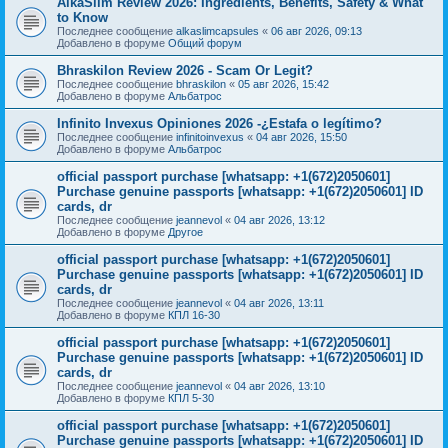
AlkaSlim Review 2026: Ingredients, Benefits, Safety & What
to Know
Последнее сообщение
alkaslimcapsules
«
06 авг 2026, 09:13
Добавлено в форуме
Общий форум
Bhraskilon Review 2026 - Scam Or Legit?
Последнее сообщение
bhraskilon
«
05 авг 2026, 15:42
Добавлено в форуме
Альбатрос
Infinito Invexus Opiniones 2026 -¿Estafa o legítimo?
Последнее сообщение
infinitoinvexus
«
04 авг 2026, 15:50
Добавлено в форуме
Альбатрос
official passport purchase [whatsapp: +1(672)2050601]
Purchase genuine passports [whatsapp: +1(672)2050601] ID
cards, dr
Последнее сообщение
jeannevol
«
04 авг 2026, 13:12
Добавлено в форуме
Другое
official passport purchase [whatsapp: +1(672)2050601]
Purchase genuine passports [whatsapp: +1(672)2050601] ID
cards, dr
Последнее сообщение
jeannevol
«
04 авг 2026, 13:11
Добавлено в форуме
КПЛ 16-30
official passport purchase [whatsapp: +1(672)2050601]
Purchase genuine passports [whatsapp: +1(672)2050601] ID
cards, dr
Последнее сообщение
jeannevol
«
04 авг 2026, 13:10
Добавлено в форуме
КПЛ 5-30
official passport purchase [whatsapp: +1(672)2050601]
Purchase genuine passports [whatsapp: +1(672)2050601] ID