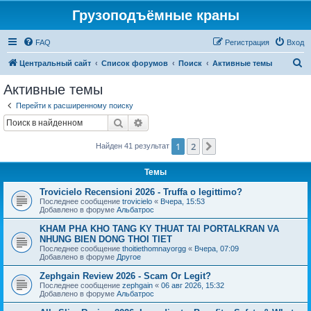
Грузоподъёмные краны
FAQ
Регистрация
Вход
П
Центральный сайт
Список форумов
Поиск
Активные темы
о
Активные темы
и
Перейти к расширенному поиску
с
Поиск
Расширенный поиск
к
1
2
След.
Найден 41 результат
Темы
Trovicielo Recensioni 2026 - Truffa o legittimo?
Последнее сообщение
trovicielo
«
Вчера, 15:53
Добавлено в форуме
Альбатрос
KHAM PHA KHO TANG KY THUAT TAI PORTALKRAN VA
NHUNG BIEN DONG THOI TIET
Последнее сообщение
thoitiethomnayorgg
«
Вчера, 07:09
Добавлено в форуме
Другое
Zephgain Review 2026 - Scam Or Legit?
Последнее сообщение
zephgain
«
06 авг 2026, 15:32
Добавлено в форуме
Альбатрос