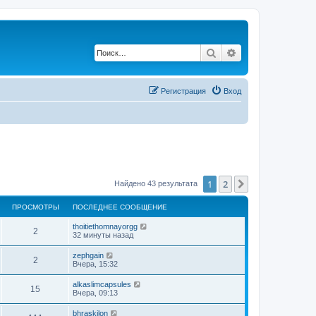
Поиск
Расширенный по
Регистрация
Вход
1
2
След.
Найдено 43 результата
ПРОСМОТРЫ
ПОСЛЕДНЕЕ СООБЩЕНИЕ
thoitiethomnayorgg
2
32 минуты назад
zephgain
2
Вчера, 15:32
alkaslimcapsules
15
Вчера, 09:13
bhraskilon