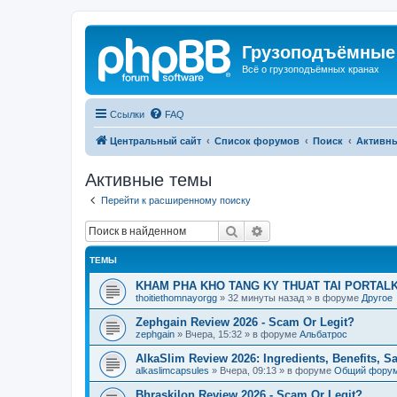
Грузоподъёмные
Всё о грузоподъёмных кранах
Ссылки
FAQ
Центральный сайт
Список форумов
Поиск
Активн
Активные темы
Перейти к расширенному поиску
Поиск
Расширенный поиск
ТЕМЫ
KHAM PHA KHO TANG KY THUAT TAI PORTALK
thoitiethomnayorgg
»
32 минуты назад
» в форуме
Другое
Zephgain Review 2026 - Scam Or Legit?
zephgain
»
Вчера, 15:32
» в форуме
Альбатрос
AlkaSlim Review 2026: Ingredients, Benefits, S
alkaslimcapsules
»
Вчера, 09:13
» в форуме
Общий фору
Bhraskilon Review 2026 - Scam Or Legit?