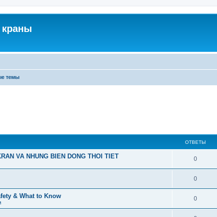
 краны
ые темы
ОТВЕТЫ
RAN VA NHUNG BIEN DONG THOI TIET
0
0
afety & What to Know
0
м