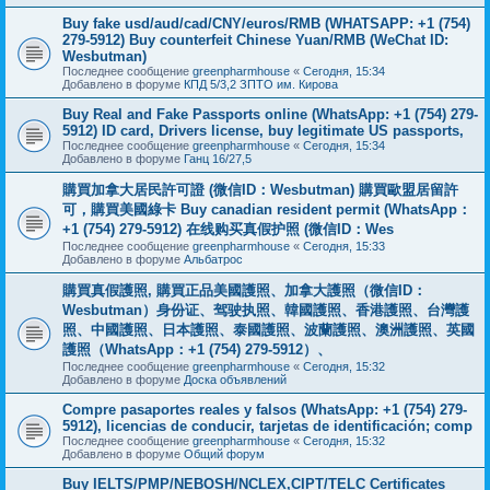
Buy fake usd/aud/cad/CNY/euros/RMB (WHATSAPP: +1 (754)
279-5912) Buy counterfeit Chinese Yuan/RMB (WeChat ID:
Wesbutman)
Последнее сообщение
greenpharmhouse
«
Сегодня, 15:34
Добавлено в форуме
КПД 5/3,2 ЗПТО им. Кирова
Buy Real and Fake Passports online (WhatsApp: +1 (754) 279-
5912) ID card, Drivers license, buy legitimate US passports,
Последнее сообщение
greenpharmhouse
«
Сегодня, 15:34
Добавлено в форуме
Ганц 16/27,5
購買加拿大居民許可證 (微信ID：Wesbutman) 購買歐盟居留許
可，購買美國綠卡 Buy canadian resident permit (WhatsApp：
+1 (754) 279-5912) 在线购买真假护照 (微信ID：Wes
Последнее сообщение
greenpharmhouse
«
Сегодня, 15:33
Добавлено в форуме
Альбатрос
購買真假護照, 購買正品美國護照、加拿大護照（微信ID：
Wesbutman）身份证、驾驶执照、韓國護照、香港護照、台灣護
照、中國護照、日本護照、泰國護照、波蘭護照、澳洲護照、英國
護照（WhatsApp：+1 (754) 279-5912）、
Последнее сообщение
greenpharmhouse
«
Сегодня, 15:32
Добавлено в форуме
Доска объявлений
Compre pasaportes reales y falsos (WhatsApp: +1 (754) 279-
5912), licencias de conducir, tarjetas de identificación; comp
Последнее сообщение
greenpharmhouse
«
Сегодня, 15:32
Добавлено в форуме
Общий форум
Buy IELTS/PMP/NEBOSH/NCLEX,CIPT/TELC Certificates