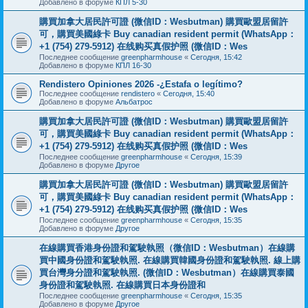
Добавлено в форуме
КПЛ 5-30
購買加拿大居民許可證 (微信ID：Wesbutman) 購買歐盟居留許
可，購買美國綠卡 Buy canadian resident permit (WhatsApp：
+1 (754) 279-5912) 在线购买真假护照 (微信ID：Wes
Последнее сообщение
greenpharmhouse
«
Сегодня, 15:42
Добавлено в форуме
КПЛ 16-30
Rendistero Opiniones 2026 -¿Estafa o legítimo?
Последнее сообщение
rendistero
«
Сегодня, 15:40
Добавлено в форуме
Альбатрос
購買加拿大居民許可證 (微信ID：Wesbutman) 購買歐盟居留許
可，購買美國綠卡 Buy canadian resident permit (WhatsApp：
+1 (754) 279-5912) 在线购买真假护照 (微信ID：Wes
Последнее сообщение
greenpharmhouse
«
Сегодня, 15:39
Добавлено в форуме
Другое
購買加拿大居民許可證 (微信ID：Wesbutman) 購買歐盟居留許
可，購買美國綠卡 Buy canadian resident permit (WhatsApp：
+1 (754) 279-5912) 在线购买真假护照 (微信ID：Wes
Последнее сообщение
greenpharmhouse
«
Сегодня, 15:35
Добавлено в форуме
Другое
在線購買香港身份證和駕駛執照（微信ID：Wesbutman）在線購
買中國身份證和駕駛執照. 在線購買韓國身份證和駕駛執照. 線上購
買台灣身分證和駕駛執照. (微信ID：Wesbutman）在線購買泰國
身份證和駕駛執照. 在線購買日本身份證和
Последнее сообщение
greenpharmhouse
«
Сегодня, 15:35
Добавлено в форуме
Другое