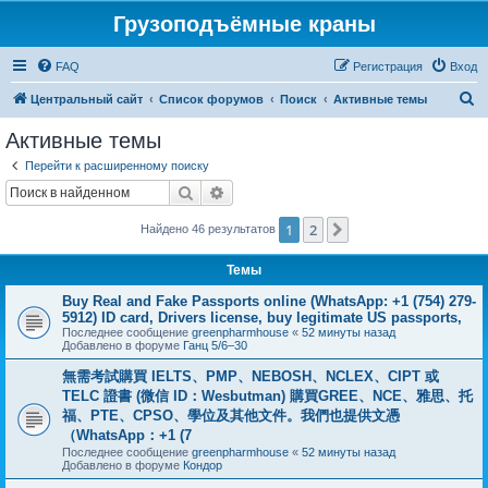
Грузоподъёмные краны
FAQ
Регистрация
Вход
П
Центральный сайт
Список форумов
Поиск
Активные темы
о
Активные темы
и
Перейти к расширенному поиску
с
Поиск
Расширенный поиск
к
1
2
След.
Найдено 46 результатов
Темы
Buy Real and Fake Passports online (WhatsApp: +1 (754) 279-
5912) ID card, Drivers license, buy legitimate US passports,
Последнее сообщение
greenpharmhouse
«
52 минуты назад
Добавлено в форуме
Ганц 5/6–30
無需考試購買 IELTS、PMP、NEBOSH、NCLEX、CIPT 或
TELC 證書 (微信 ID：Wesbutman) 購買GREE、NCE、雅思、托
福、PTE、CPSO、學位及其他文件。我們也提供文憑
（WhatsApp：+1 (7
Последнее сообщение
greenpharmhouse
«
52 минуты назад
Добавлено в форуме
Кондор