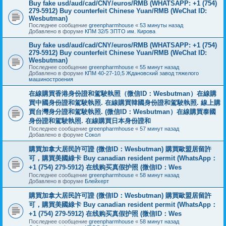
Buy fake usd/aud/cad/CNY/euros/RMB (WHATSAPP: +1 (754)
279-5912) Buy counterfeit Chinese Yuan/RMB (WeChat ID:
Wesbutman)
Последнее сообщение
greenpharmhouse
«
53 минуты назад
Добавлено в форуме
КПМ 32/5 ЗПТО им. Кирова
Buy fake usd/aud/cad/CNY/euros/RMB (WHATSAPP: +1 (754)
279-5912) Buy counterfeit Chinese Yuan/RMB (WeChat ID:
Wesbutman)
Последнее сообщение
greenpharmhouse
«
55 минут назад
Добавлено в форуме
КПМ 40-27-10,5 Ждановский завод тяжелого
машиностроения
在線購買香港身份證和駕駛執照（微信ID：Wesbutman）在線購
買中國身份證和駕駛執照. 在線購買韓國身份證和駕駛執照. 線上購
買台灣身分證和駕駛執照. (微信ID：Wesbutman）在線購買泰國
身份證和駕駛執照. 在線購買日本身份證和
Последнее сообщение
greenpharmhouse
«
57 минут назад
Добавлено в форуме
Сокол
購買加拿大居民許可證 (微信ID：Wesbutman) 購買歐盟居留許
可，購買美國綠卡 Buy canadian resident permit (WhatsApp：
+1 (754) 279-5912) 在线购买真假护照 (微信ID：Wes
Последнее сообщение
greenpharmhouse
«
58 минут назад
Добавлено в форуме
Блейхерт
購買加拿大居民許可證 (微信ID：Wesbutman) 購買歐盟居留許
可，購買美國綠卡 Buy canadian resident permit (WhatsApp：
+1 (754) 279-5912) 在线购买真假护照 (微信ID：Wes
Последнее сообщение
greenpharmhouse
«
58 минут назад