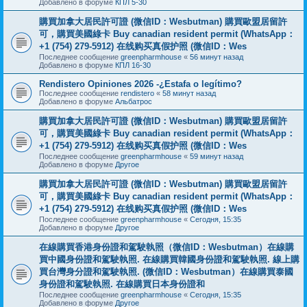
Добавлено в форуме
КПЛ 5-30
購買加拿大居民許可證 (微信ID：Wesbutman) 購買歐盟居留許
可，購買美國綠卡 Buy canadian resident permit (WhatsApp：
+1 (754) 279-5912) 在线购买真假护照 (微信ID：Wes
Последнее сообщение
greenpharmhouse
«
56 минут назад
Добавлено в форуме
КПЛ 16-30
Rendistero Opiniones 2026 -¿Estafa o legítimo?
Последнее сообщение
rendistero
«
58 минут назад
Добавлено в форуме
Альбатрос
購買加拿大居民許可證 (微信ID：Wesbutman) 購買歐盟居留許
可，購買美國綠卡 Buy canadian resident permit (WhatsApp：
+1 (754) 279-5912) 在线购买真假护照 (微信ID：Wes
Последнее сообщение
greenpharmhouse
«
59 минут назад
Добавлено в форуме
Другое
購買加拿大居民許可證 (微信ID：Wesbutman) 購買歐盟居留許
可，購買美國綠卡 Buy canadian resident permit (WhatsApp：
+1 (754) 279-5912) 在线购买真假护照 (微信ID：Wes
Последнее сообщение
greenpharmhouse
«
Сегодня, 15:35
Добавлено в форуме
Другое
在線購買香港身份證和駕駛執照（微信ID：Wesbutman）在線購
買中國身份證和駕駛執照. 在線購買韓國身份證和駕駛執照. 線上購
買台灣身分證和駕駛執照. (微信ID：Wesbutman）在線購買泰國
身份證和駕駛執照. 在線購買日本身份證和
Последнее сообщение
greenpharmhouse
«
Сегодня, 15:35
Добавлено в форуме
Другое