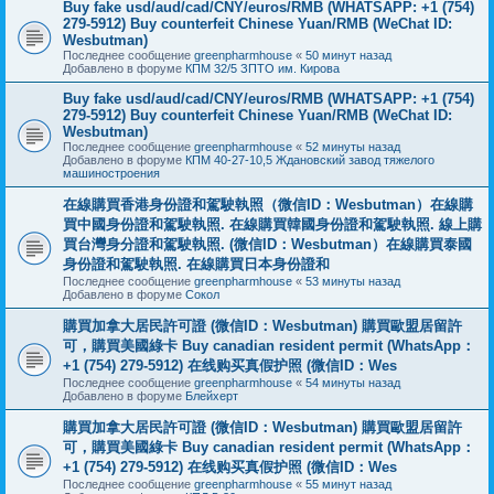
Buy fake usd/aud/cad/CNY/euros/RMB (WHATSAPP: +1 (754)
279-5912) Buy counterfeit Chinese Yuan/RMB (WeChat ID:
Wesbutman)
Последнее сообщение
greenpharmhouse
«
50 минут назад
Добавлено в форуме
КПМ 32/5 ЗПТО им. Кирова
Buy fake usd/aud/cad/CNY/euros/RMB (WHATSAPP: +1 (754)
279-5912) Buy counterfeit Chinese Yuan/RMB (WeChat ID:
Wesbutman)
Последнее сообщение
greenpharmhouse
«
52 минуты назад
Добавлено в форуме
КПМ 40-27-10,5 Ждановский завод тяжелого
машиностроения
在線購買香港身份證和駕駛執照（微信ID：Wesbutman）在線購
買中國身份證和駕駛執照. 在線購買韓國身份證和駕駛執照. 線上購
買台灣身分證和駕駛執照. (微信ID：Wesbutman）在線購買泰國
身份證和駕駛執照. 在線購買日本身份證和
Последнее сообщение
greenpharmhouse
«
53 минуты назад
Добавлено в форуме
Сокол
購買加拿大居民許可證 (微信ID：Wesbutman) 購買歐盟居留許
可，購買美國綠卡 Buy canadian resident permit (WhatsApp：
+1 (754) 279-5912) 在线购买真假护照 (微信ID：Wes
Последнее сообщение
greenpharmhouse
«
54 минуты назад
Добавлено в форуме
Блейхерт
購買加拿大居民許可證 (微信ID：Wesbutman) 購買歐盟居留許
可，購買美國綠卡 Buy canadian resident permit (WhatsApp：
+1 (754) 279-5912) 在线购买真假护照 (微信ID：Wes
Последнее сообщение
greenpharmhouse
«
55 минут назад