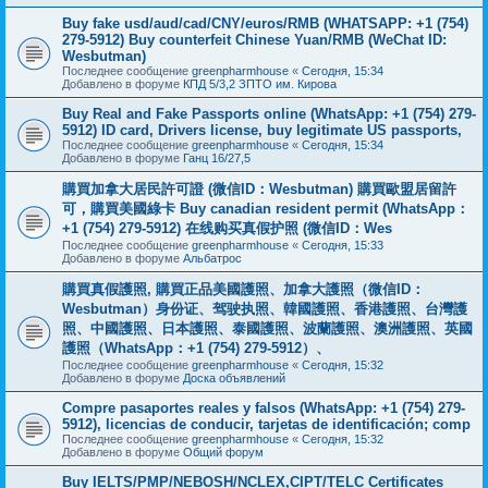
Buy fake usd/aud/cad/CNY/euros/RMB (WHATSAPP: +1 (754)
279-5912) Buy counterfeit Chinese Yuan/RMB (WeChat ID:
Wesbutman)
Последнее сообщение
greenpharmhouse
«
Сегодня, 15:34
Добавлено в форуме
КПД 5/3,2 ЗПТО им. Кирова
Buy Real and Fake Passports online (WhatsApp: +1 (754) 279-
5912) ID card, Drivers license, buy legitimate US passports,
Последнее сообщение
greenpharmhouse
«
Сегодня, 15:34
Добавлено в форуме
Ганц 16/27,5
購買加拿大居民許可證 (微信ID：Wesbutman) 購買歐盟居留許
可，購買美國綠卡 Buy canadian resident permit (WhatsApp：
+1 (754) 279-5912) 在线购买真假护照 (微信ID：Wes
Последнее сообщение
greenpharmhouse
«
Сегодня, 15:33
Добавлено в форуме
Альбатрос
購買真假護照, 購買正品美國護照、加拿大護照（微信ID：
Wesbutman）身份证、驾驶执照、韓國護照、香港護照、台灣護
照、中國護照、日本護照、泰國護照、波蘭護照、澳洲護照、英國
護照（WhatsApp：+1 (754) 279-5912）、
Последнее сообщение
greenpharmhouse
«
Сегодня, 15:32
Добавлено в форуме
Доска объявлений
Compre pasaportes reales y falsos (WhatsApp: +1 (754) 279-
5912), licencias de conducir, tarjetas de identificación; comp
Последнее сообщение
greenpharmhouse
«
Сегодня, 15:32
Добавлено в форуме
Общий форум
Buy IELTS/PMP/NEBOSH/NCLEX,CIPT/TELC Certificates