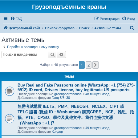
Грузоподъёмные краны
FAQ
Регистрация
Вход
П
Центральный сайт
Список форумов
Поиск
Активные темы
о
Активные темы
и
Перейти к расширенному поиску
с
Поиск
Расширенный поиск
к
1
2
След.
Найдено 46 результатов
Темы
Buy Real and Fake Passports online (WhatsApp: +1 (754) 279-
5912) ID card, Drivers license, buy legitimate US passports,
Последнее сообщение
greenpharmhouse
«
48 минут назад
Добавлено в форуме
Ганц 5/6–30
無需考試購買 IELTS、PMP、NEBOSH、NCLEX、CIPT 或
TELC 證書 (微信 ID：Wesbutman) 購買GREE、NCE、雅思、托
福、PTE、CPSO、學位及其他文件。我們也提供文憑
（WhatsApp：+1 (7
Последнее сообщение
greenpharmhouse
«
49 минут назад
Добавлено в форуме
Кондор