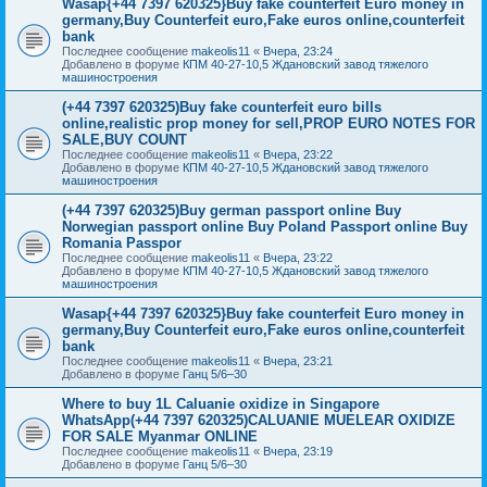
Wasap{+44 7397 620325}Buy fake counterfeit Euro money in
germany,Buy Counterfeit euro,Fake euros online,counterfeit
bank
Последнее сообщение
makeolis11
«
Вчера, 23:24
Добавлено в форуме
КПМ 40-27-10,5 Ждановский завод тяжелого
машиностроения
(+44 7397 620325)Buy fake counterfeit euro bills
online,realistic prop money for sell,PROP EURO NOTES FOR
SALE,BUY COUNT
Последнее сообщение
makeolis11
«
Вчера, 23:22
Добавлено в форуме
КПМ 40-27-10,5 Ждановский завод тяжелого
машиностроения
(+44 7397 620325)Buy german passport online Buy
Norwegian passport online Buy Poland Passport online Buy
Romania Passpor
Последнее сообщение
makeolis11
«
Вчера, 23:22
Добавлено в форуме
КПМ 40-27-10,5 Ждановский завод тяжелого
машиностроения
Wasap{+44 7397 620325}Buy fake counterfeit Euro money in
germany,Buy Counterfeit euro,Fake euros online,counterfeit
bank
Последнее сообщение
makeolis11
«
Вчера, 23:21
Добавлено в форуме
Ганц 5/6–30
Where to buy 1L Caluanie oxidize in Singapore
WhatsApp(+44 7397 620325)CALUANIE MUELEAR OXIDIZE
FOR SALE Myanmar ONLINE
Последнее сообщение
makeolis11
«
Вчера, 23:19
Добавлено в форуме
Ганц 5/6–30