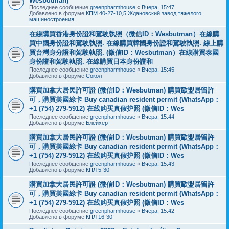
Wesbutman)
Последнее сообщение
greenpharmhouse
«
Вчера, 15:47
Добавлено в форуме
КПМ 40-27-10,5 Ждановский завод тяжелого
машиностроения
在線購買香港身份證和駕駛執照（微信ID：Wesbutman）在線購
買中國身份證和駕駛執照. 在線購買韓國身份證和駕駛執照. 線上購
買台灣身分證和駕駛執照. (微信ID：Wesbutman）在線購買泰國
身份證和駕駛執照. 在線購買日本身份證和
Последнее сообщение
greenpharmhouse
«
Вчера, 15:45
Добавлено в форуме
Сокол
購買加拿大居民許可證 (微信ID：Wesbutman) 購買歐盟居留許
可，購買美國綠卡 Buy canadian resident permit (WhatsApp：
+1 (754) 279-5912) 在线购买真假护照 (微信ID：Wes
Последнее сообщение
greenpharmhouse
«
Вчера, 15:44
Добавлено в форуме
Блейхерт
購買加拿大居民許可證 (微信ID：Wesbutman) 購買歐盟居留許
可，購買美國綠卡 Buy canadian resident permit (WhatsApp：
+1 (754) 279-5912) 在线购买真假护照 (微信ID：Wes
Последнее сообщение
greenpharmhouse
«
Вчера, 15:43
Добавлено в форуме
КПЛ 5-30
購買加拿大居民許可證 (微信ID：Wesbutman) 購買歐盟居留許
可，購買美國綠卡 Buy canadian resident permit (WhatsApp：
+1 (754) 279-5912) 在线购买真假护照 (微信ID：Wes
Последнее сообщение
greenpharmhouse
«
Вчера, 15:42
Добавлено в форуме
КПЛ 16-30