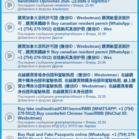
Rendistero Opiniones 2026 -¿Estafa o legítimo?
Последнее сообщение
rendistero
«
Вчера, 15:40
Добавлено в форуме
Альбатрос
購買加拿大居民許可證 (微信ID：Wesbutman) 購買歐盟居留許
可，購買美國綠卡 Buy canadian resident permit (WhatsApp：
+1 (754) 279-5912) 在线购买真假护照 (微信ID：Wes
Последнее сообщение
greenpharmhouse
«
Вчера, 15:39
Добавлено в форуме
Другое
購買加拿大居民許可證 (微信ID：Wesbutman) 購買歐盟居留許
可，購買美國綠卡 Buy canadian resident permit (WhatsApp：
+1 (754) 279-5912) 在线购买真假护照 (微信ID：Wes
Последнее сообщение
greenpharmhouse
«
Вчера, 15:35
Добавлено в форуме
Другое
在線購買香港身份證和駕駛執照（微信ID：Wesbutman）在線購
買中國身份證和駕駛執照. 在線購買韓國身份證和駕駛執照. 線上購
買台灣身分證和駕駛執照. (微信ID：Wesbutman）在線購買泰國
身份證和駕駛執照. 在線購買日本身份證和
Последнее сообщение
greenpharmhouse
«
Вчера, 15:35
Добавлено в форуме
Другое
Buy fake usd/aud/cad/CNY/euros/RMB (WHATSAPP: +1 (754)
279-5912) Buy counterfeit Chinese Yuan/RMB (WeChat ID:
Wesbutman)
Последнее сообщение
greenpharmhouse
«
Вчера, 15:34
Добавлено в форуме
КПД 5/3,2 ЗПТО им. Кирова
Buy Real and Fake Passports online (WhatsApp: +1 (754) 279-