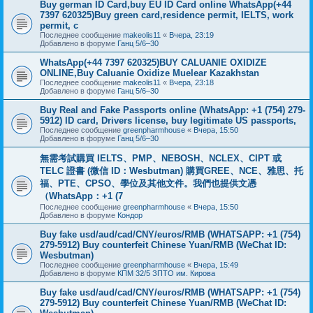
Buy german ID Card,buy EU ID Card online WhatsApp(+44
7397 620325)Buy green card,residence permit, IELTS, work
permit, c
Последнее сообщение
makeolis11
«
Вчера, 23:19
Добавлено в форуме
Ганц 5/6–30
WhatsApp(+44 7397 620325)BUY CALUANIE OXIDIZE
ONLINE,Buy Caluanie Oxidize Muelear Kazakhstan
Последнее сообщение
makeolis11
«
Вчера, 23:18
Добавлено в форуме
Ганц 5/6–30
Buy Real and Fake Passports online (WhatsApp: +1 (754) 279-
5912) ID card, Drivers license, buy legitimate US passports,
Последнее сообщение
greenpharmhouse
«
Вчера, 15:50
Добавлено в форуме
Ганц 5/6–30
無需考試購買 IELTS、PMP、NEBOSH、NCLEX、CIPT 或
TELC 證書 (微信 ID：Wesbutman) 購買GREE、NCE、雅思、托
福、PTE、CPSO、學位及其他文件。我們也提供文憑
（WhatsApp：+1 (7
Последнее сообщение
greenpharmhouse
«
Вчера, 15:50
Добавлено в форуме
Кондор
Buy fake usd/aud/cad/CNY/euros/RMB (WHATSAPP: +1 (754)
279-5912) Buy counterfeit Chinese Yuan/RMB (WeChat ID:
Wesbutman)
Последнее сообщение
greenpharmhouse
«
Вчера, 15:49
Добавлено в форуме
КПМ 32/5 ЗПТО им. Кирова
Buy fake usd/aud/cad/CNY/euros/RMB (WHATSAPP: +1 (754)
279-5912) Buy counterfeit Chinese Yuan/RMB (WeChat ID: