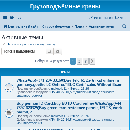
Грузоподъёмные краны
FAQ
Регистрация
Вход
П
Центральный сайт
Список форумов
Поиск
Активные темы
о
Активные темы
и
Перейти к расширенному поиску
с
Поиск
Расширенный поиск
к
1
2
3
След.
Найдено 54 результата
Темы
WhatsApp(+371 204 33160)Buy Telc b1 Zertifikat online in
germany,goethe b2 Online,TELC Certificates Without Exam
Последнее сообщение
makeolis11
«
Вчера, 23:26
Добавлено в форуме
КПМ 40-27-10,5 Ждановский завод тяжелого
машиностроения
Buy german ID Card,buy EU ID Card online WhatsApp(+44
7397 620325)Buy green card,residence permit, IELTS, work
permit, c
Последнее сообщение
makeolis11
«
Вчера, 23:26
Добавлено в форуме
КПМ 40-27-10,5 Ждановский завод тяжелого
машиностроения