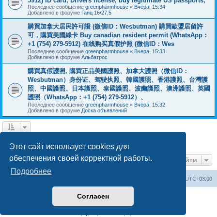
5912) ID card, Drivers license, buy legitimate US passports,
Последнее сообщение
greenpharmhouse
«
Вчера, 15:34
Добавлено в форуме
Ганц 16/27,5
購買加拿大居民許可證 (微信ID：Wesbutman) 購買歐盟居留許
可，購買美國綠卡 Buy canadian resident permit (WhatsApp：
+1 (754) 279-5912) 在线购买真假护照 (微信ID：Wes
Последнее сообщение
greenpharmhouse
«
Вчера, 15:33
Добавлено в форуме
Альбатрос
購買真假護照, 購買正品美國護照、加拿大護照（微信ID：
Wesbutman）身份证、驾驶执照、韓國護照、香港護照、台灣護
照、中國護照、日本護照、泰國護照、波蘭護照、澳洲護照、英國
護照（WhatsApp：+1 (754) 279-5912）、
Последнее сообщение
greenpharmhouse
«
Вчера, 15:32
Добавлено в форуме
Доска объявлений
1
2
3
След.
Найдено 54 результата
Этот сайт использует cookies для
обеспечения своей корректной работы.
Перейти
Подробнее
Центральный сайт
Список форумов
Часовой пояс:
UTC+03:00
Согласен
Создано на основе
phpBB
® Forum Software © phpBB Limited
Русская поддержка phpBB
Конфиденциальность
|
Правила