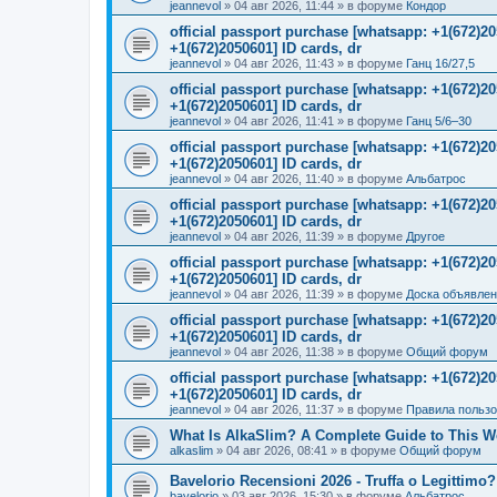
jeannevol
»
04 авг 2026, 11:44
» в форуме
Кондор
official passport purchase [whatsapp: +1(672)
+1(672)2050601] ID cards, dr
jeannevol
»
04 авг 2026, 11:43
» в форуме
Ганц 16/27,5
official passport purchase [whatsapp: +1(672)
+1(672)2050601] ID cards, dr
jeannevol
»
04 авг 2026, 11:41
» в форуме
Ганц 5/6–30
official passport purchase [whatsapp: +1(672)
+1(672)2050601] ID cards, dr
jeannevol
»
04 авг 2026, 11:40
» в форуме
Альбатрос
official passport purchase [whatsapp: +1(672)
+1(672)2050601] ID cards, dr
jeannevol
»
04 авг 2026, 11:39
» в форуме
Другое
official passport purchase [whatsapp: +1(672)
+1(672)2050601] ID cards, dr
jeannevol
»
04 авг 2026, 11:39
» в форуме
Доска объявле
official passport purchase [whatsapp: +1(672)
+1(672)2050601] ID cards, dr
jeannevol
»
04 авг 2026, 11:38
» в форуме
Общий форум
official passport purchase [whatsapp: +1(672)
+1(672)2050601] ID cards, dr
jeannevol
»
04 авг 2026, 11:37
» в форуме
Правила польз
What Is AlkaSlim? A Complete Guide to This 
alkaslim
»
04 авг 2026, 08:41
» в форуме
Общий форум
Bavelorio Recensioni 2026 - Truffa o Legittimo?
bavelorio
»
03 авг 2026, 15:30
» в форуме
Альбатрос