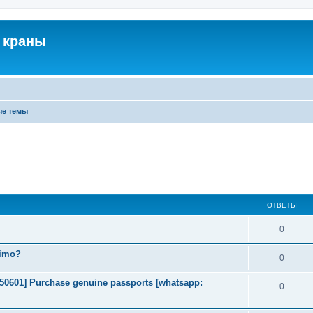
 краны
ые темы
ОТВЕТЫ
0
timo?
0
2050601] Purchase genuine passports [whatsapp:
0