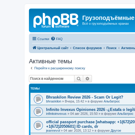
Грузоподъёмные
Всё о грузоподъёмных кранах
Ссылки
FAQ
Центральный сайт
Список форумов
Поиск
Активн
Активные темы
Перейти к расширенному поиску
Поиск
Расширенный поиск
ТЕМЫ
Bhraskilon Review 2026 - Scam Or Legit?
bhraskilon
»
Вчера, 15:42
» в форуме
Альбатрос
Infinito Invexus Opiniones 2026 -¿Estafa o legí
infinitoinvexus
»
04 авг 2026, 15:50
» в форуме
Альбатрос
official passport purchase [whatsapp: +1(672)
+1(672)2050601] ID cards, dr
jeannevol
»
04 авг 2026, 13:12
» в форуме
Другое