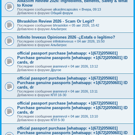
AlkaSlim Review 2026: Ingredients, Benefits, Safety & What
to Know
Последнее сообщение
alkaslimcapsules
«
Вчера, 09:13
Добавлено в форуме
Общий форум
Bhraskilon Review 2026 - Scam Or Legit?
Последнее сообщение
bhraskilon
«
05 авг 2026, 15:42
Добавлено в форуме
Альбатрос
Infinito Invexus Opiniones 2026 -¿Estafa o legítimo?
Последнее сообщение
infinitoinvexus
«
04 авг 2026, 15:50
Добавлено в форуме
Альбатрос
official passport purchase [whatsapp: +1(672)2050601]
Purchase genuine passports [whatsapp: +1(672)2050601] ID
cards, dr
Последнее сообщение
jeannevol
«
04 авг 2026, 13:12
Добавлено в форуме
Другое
official passport purchase [whatsapp: +1(672)2050601]
Purchase genuine passports [whatsapp: +1(672)2050601] ID
cards, dr
Последнее сообщение
jeannevol
«
04 авг 2026, 13:11
Добавлено в форуме
КПЛ 16-30
official passport purchase [whatsapp: +1(672)2050601]
Purchase genuine passports [whatsapp: +1(672)2050601] ID
cards, dr
Последнее сообщение
jeannevol
«
04 авг 2026, 13:10
Добавлено в форуме
КПЛ 5-30
official passport purchase [whatsapp: +1(672)2050601]
Purchase genuine passports [whatsapp: +1(672)2050601] ID