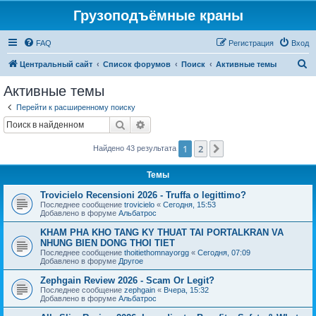
Грузоподъёмные краны
FAQ
Регистрация
Вход
П
Центральный сайт
Список форумов
Поиск
Активные темы
о
Активные темы
и
Перейти к расширенному поиску
с
Поиск
Расширенный поиск
к
1
2
След.
Найдено 43 результата
Темы
Trovicielo Recensioni 2026 - Truffa o legittimo?
Последнее сообщение
trovicielo
«
Сегодня, 15:53
Добавлено в форуме
Альбатрос
KHAM PHA KHO TANG KY THUAT TAI PORTALKRAN VA
NHUNG BIEN DONG THOI TIET
Последнее сообщение
thoitiethomnayorgg
«
Сегодня, 07:09
Добавлено в форуме
Другое
Zephgain Review 2026 - Scam Or Legit?
Последнее сообщение
zephgain
«
Вчера, 15:32
Добавлено в форуме
Альбатрос