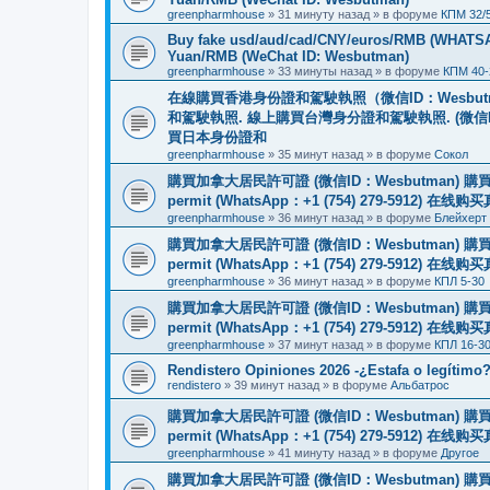
greenpharmhouse
»
31 минуту назад
» в форуме
КПМ 32/
Buy fake usd/aud/cad/CNY/euros/RMB (WHATSAPP
Yuan/RMB (WeChat ID: Wesbutman)
greenpharmhouse
»
33 минуты назад
» в форуме
КПМ 40-
在線購買香港身份證和駕駛執照（微信ID：Wesbu
和駕駛執照. 線上購買台灣身分證和駕駛執照. (微信
買日本身份證和
greenpharmhouse
»
35 минут назад
» в форуме
Сокол
購買加拿大居民許可證 (微信ID：Wesbutman) 購買歐
permit (WhatsApp：+1 (754) 279-5912) 在
greenpharmhouse
»
36 минут назад
» в форуме
Блейхерт
購買加拿大居民許可證 (微信ID：Wesbutman) 購買歐
permit (WhatsApp：+1 (754) 279-5912) 在
greenpharmhouse
»
36 минут назад
» в форуме
КПЛ 5-30
購買加拿大居民許可證 (微信ID：Wesbutman) 購買歐
permit (WhatsApp：+1 (754) 279-5912) 在
greenpharmhouse
»
37 минут назад
» в форуме
КПЛ 16-3
Rendistero Opiniones 2026 -¿Estafa o legítimo
rendistero
»
39 минут назад
» в форуме
Альбатрос
購買加拿大居民許可證 (微信ID：Wesbutman) 購買歐
permit (WhatsApp：+1 (754) 279-5912) 在
greenpharmhouse
»
41 минуту назад
» в форуме
Другое
購買加拿大居民許可證 (微信ID：Wesbutman) 購買歐