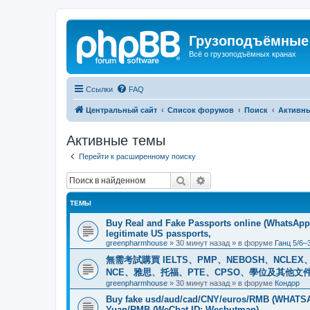
Грузоподъёмные
Всё о грузоподъёмных кранах
Ссылки
FAQ
Центральный сайт
Список форумов
Поиск
Активн
Активные темы
Перейти к расширенному поиску
Поиск
Расширенный поиск
ТЕМЫ
Buy Real and Fake Passports online (WhatsApp: 
legitimate US passports,
greenpharmhouse
»
30 минут назад
» в форуме
Ганц 5/6–
無需考試購買 IELTS、PMP、NEBOSH、NCLEX、CI
NCE、雅思、托福、PTE、CPSO、學位及其他文件。我
greenpharmhouse
»
30 минут назад
» в форуме
Кондор
Buy fake usd/aud/cad/CNY/euros/RMB (WHATSAPP
Yuan/RMB (WeChat ID: Wesbutman)