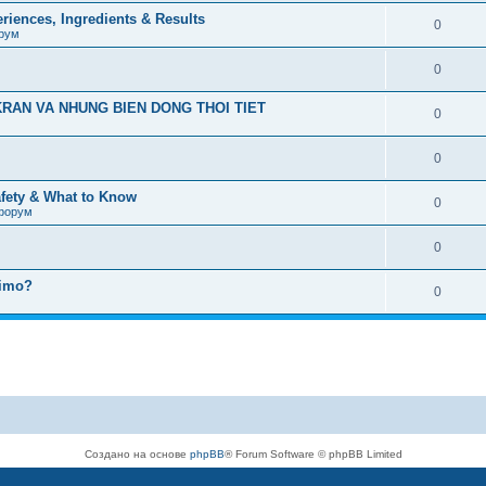
iences, Ingredients & Results
0
рум
0
RAN VA NHUNG BIEN DONG THOI TIET
0
0
afety & What to Know
0
форум
0
timo?
0
Создано на основе
phpBB
® Forum Software © phpBB Limited
Русская поддержка phpBB