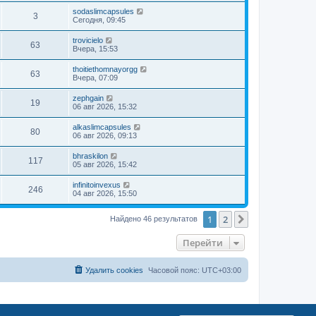
sodaslimcapsules
3
Сегодня, 09:45
trovicielo
63
Вчера, 15:53
thoitiethomnayorgg
63
Вчера, 07:09
zephgain
19
06 авг 2026, 15:32
alkaslimcapsules
80
06 авг 2026, 09:13
bhraskilon
117
05 авг 2026, 15:42
infinitoinvexus
246
04 авг 2026, 15:50
1
2
След.
Найдено 46 результатов
Перейти
Удалить cookies
Часовой пояс:
UTC+03:00