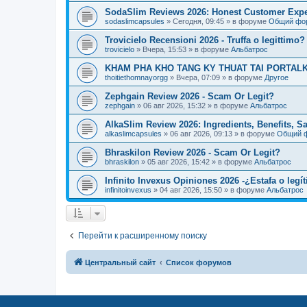
SodaSlim Reviews 2026: Honest Customer Exper
sodaslimcapsules
»
Сегодня, 09:45
» в форуме
Общий фо
Trovicielo Recensioni 2026 - Truffa o legittimo?
trovicielo
»
Вчера, 15:53
» в форуме
Альбатрос
KHAM PHA KHO TANG KY THUAT TAI PORTALK
thoitiethomnayorgg
»
Вчера, 07:09
» в форуме
Другое
Zephgain Review 2026 - Scam Or Legit?
zephgain
»
06 авг 2026, 15:32
» в форуме
Альбатрос
AlkaSlim Review 2026: Ingredients, Benefits, S
alkaslimcapsules
»
06 авг 2026, 09:13
» в форуме
Общий 
Bhraskilon Review 2026 - Scam Or Legit?
bhraskilon
»
05 авг 2026, 15:42
» в форуме
Альбатрос
Infinito Invexus Opiniones 2026 -¿Estafa o legí
infinitoinvexus
»
04 авг 2026, 15:50
» в форуме
Альбатрос
Перейти к расширенному поиску
Центральный сайт
Список форумов