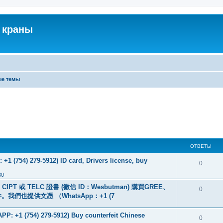
 краны
ые темы
ОТВЕТЫ
+1 (754) 279-5912) ID card, Drivers license, buy
0
30
PT 或 TELC 證書 (微信 ID：Wesbutman) 購買GREE、
0
們也提供文憑 （WhatsApp：+1 (7
: +1 (754) 279-5912) Buy counterfeit Chinese
0