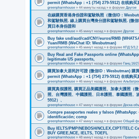
permit (WhatsApp：+1 (754) 279-5912) 在
greenpharmhouse
»
44 минуты назад
» в форуме
Другое
在線購買香港身份證和駕駛執照（微信ID：Wesbu
和駕駛執照. 線上購買台灣身分證和駕駛執照. (微信
買日本身份證和
greenpharmhouse
»
45 минут назад
» в форуме
Другое
Buy fake usd/aud/cad/CNY/euros/RMB (WHATSAPP
Yuan/RMB (WeChat ID: Wesbutman)
greenpharmhouse
»
45 минут назад
» в форуме
КПД 5/3,2
Buy Real and Fake Passports online (WhatsApp: 
legitimate US passports,
greenpharmhouse
»
46 минут назад
» в форуме
Ганц 16/2
購買加拿大居民許可證 (微信ID：Wesbutman) 購買歐
permit (WhatsApp：+1 (754) 279-5912) 在
greenpharmhouse
»
46 минут назад
» в форуме
Альбатро
購買真假護照, 購買正品美國護照、加拿大護照（微信
照、台灣護照、中國護照、日本護照、泰國護照、波蘭護照、
5912）、
greenpharmhouse
»
47 минут назад
» в форуме
Доска об
Compre pasaportes reales y falsos (WhatsApp: +1
identificación; comp
greenpharmhouse
»
47 минут назад
» в форуме
Общий ф
Buy IELTS/PMP/NEBOSH/NCLEX,CIPT/TELC Certif
BUY GREE,NCE, IELTS, TOEFL
greenpharmhouse
»
48 минут назад
» в форуме
Правила 