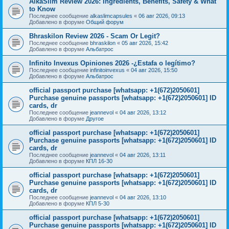
AlkaSlim Review 2026: Ingredients, Benefits, Safety & What
to Know
Последнее сообщение
alkaslimcapsules
«
06 авг 2026, 09:13
Добавлено в форуме
Общий форум
Bhraskilon Review 2026 - Scam Or Legit?
Последнее сообщение
bhraskilon
«
05 авг 2026, 15:42
Добавлено в форуме
Альбатрос
Infinito Invexus Opiniones 2026 -¿Estafa o legítimo?
Последнее сообщение
infinitoinvexus
«
04 авг 2026, 15:50
Добавлено в форуме
Альбатрос
official passport purchase [whatsapp: +1(672)2050601]
Purchase genuine passports [whatsapp: +1(672)2050601] ID
cards, dr
Последнее сообщение
jeannevol
«
04 авг 2026, 13:12
Добавлено в форуме
Другое
official passport purchase [whatsapp: +1(672)2050601]
Purchase genuine passports [whatsapp: +1(672)2050601] ID
cards, dr
Последнее сообщение
jeannevol
«
04 авг 2026, 13:11
Добавлено в форуме
КПЛ 16-30
official passport purchase [whatsapp: +1(672)2050601]
Purchase genuine passports [whatsapp: +1(672)2050601] ID
cards, dr
Последнее сообщение
jeannevol
«
04 авг 2026, 13:10
Добавлено в форуме
КПЛ 5-30
official passport purchase [whatsapp: +1(672)2050601]
Purchase genuine passports [whatsapp: +1(672)2050601] ID