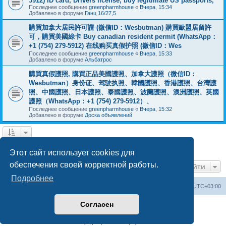
5912) ID card, Drivers license, buy legitimate US passports,
Последнее сообщение
greenpharmhouse
«
Вчера, 15:34
Добавлено в форуме
Ганц 16/27,5
購買加拿大居民許可證 (微信ID：Wesbutman) 購買歐盟居留許
可，購買美國綠卡 Buy canadian resident permit (WhatsApp：
+1 (754) 279-5912) 在线购买真假护照 (微信ID：Wes
Последнее сообщение
greenpharmhouse
«
Вчера, 15:33
Добавлено в форуме
Альбатрос
購買真假護照, 購買正品美國護照、加拿大護照（微信ID：
Wesbutman）身份证、驾驶执照、韓國護照、香港護照、台灣護
照、中國護照、日本護照、泰國護照、波蘭護照、澳洲護照、英國
護照（WhatsApp：+1 (754) 279-5912）、
Последнее сообщение
greenpharmhouse
«
Вчера, 15:32
Добавлено в форуме
Доска объявлений
1
2
3
След.
Найдено 55 результатов
Этот сайт использует cookies для
обеспечения своей корректной работы.
Перейти
Подробнее
Центральный сайт
Список форумов
Часовой пояс:
UTC+03:00
Согласен
Создано на основе
phpBB
® Forum Software © phpBB Limited
Русская поддержка phpBB
Конфиденциальность
|
Правила