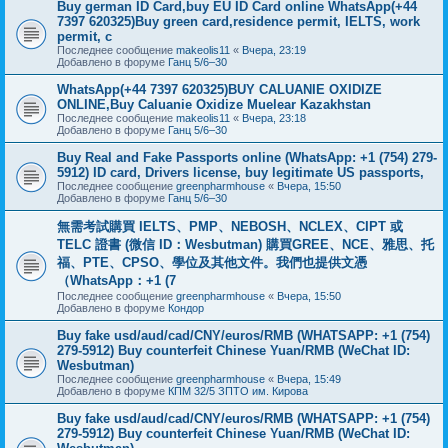
Buy german ID Card,buy EU ID Card online WhatsApp(+44
7397 620325)Buy green card,residence permit, IELTS, work
permit, c
Последнее сообщение
makeolis11
«
Вчера, 23:19
Добавлено в форуме
Ганц 5/6–30
WhatsApp(+44 7397 620325)BUY CALUANIE OXIDIZE
ONLINE,Buy Caluanie Oxidize Muelear Kazakhstan
Последнее сообщение
makeolis11
«
Вчера, 23:18
Добавлено в форуме
Ганц 5/6–30
Buy Real and Fake Passports online (WhatsApp: +1 (754) 279-
5912) ID card, Drivers license, buy legitimate US passports,
Последнее сообщение
greenpharmhouse
«
Вчера, 15:50
Добавлено в форуме
Ганц 5/6–30
無需考試購買 IELTS、PMP、NEBOSH、NCLEX、CIPT 或
TELC 證書 (微信 ID：Wesbutman) 購買GREE、NCE、雅思、托
福、PTE、CPSO、學位及其他文件。我們也提供文憑
（WhatsApp：+1 (7
Последнее сообщение
greenpharmhouse
«
Вчера, 15:50
Добавлено в форуме
Кондор
Buy fake usd/aud/cad/CNY/euros/RMB (WHATSAPP: +1 (754)
279-5912) Buy counterfeit Chinese Yuan/RMB (WeChat ID:
Wesbutman)
Последнее сообщение
greenpharmhouse
«
Вчера, 15:49
Добавлено в форуме
КПМ 32/5 ЗПТО им. Кирова
Buy fake usd/aud/cad/CNY/euros/RMB (WHATSAPP: +1 (754)
279-5912) Buy counterfeit Chinese Yuan/RMB (WeChat ID: