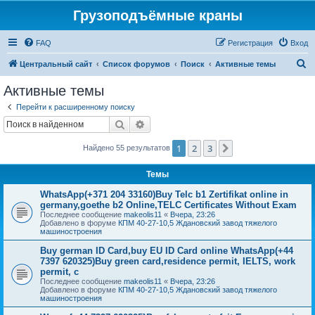
Грузоподъёмные краны
FAQ
Регистрация
Вход
П
Центральный сайт
Список форумов
Поиск
Активные темы
о
Активные темы
и
Перейти к расширенному поиску
с
Поиск
Расширенный поиск
к
1
2
3
След.
Найдено 55 результатов
Темы
WhatsApp(+371 204 33160)Buy Telc b1 Zertifikat online in
germany,goethe b2 Online,TELC Certificates Without Exam
Последнее сообщение
makeolis11
«
Вчера, 23:26
Добавлено в форуме
КПМ 40-27-10,5 Ждановский завод тяжелого
машиностроения
Buy german ID Card,buy EU ID Card online WhatsApp(+44
7397 620325)Buy green card,residence permit, IELTS, work
permit, c
Последнее сообщение
makeolis11
«
Вчера, 23:26
Добавлено в форуме
КПМ 40-27-10,5 Ждановский завод тяжелого
машиностроения