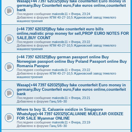
Wasap{+44 7397 620325}Buy fake counterfeit Euro money in
germany,Buy Counterfeit euro,Fake euros online,counterfeit
bank
Последнее сообщение
makeolis11
«
Вчера, 23:24
Добавлено в форуме
КПМ 40-27-10,5 Ждановский завод тяжелого
машиностроения
(+44 7397 620325)Buy fake counterfeit euro bills
online,realistic prop money for sell,PROP EURO NOTES FOR
SALE,BUY COUNT
Последнее сообщение
makeolis11
«
Вчера, 23:22
Добавлено в форуме
КПМ 40-27-10,5 Ждановский завод тяжелого
машиностроения
(+44 7397 620325)Buy german passport online Buy
Norwegian passport online Buy Poland Passport online Buy
Romania Passpor
Последнее сообщение
makeolis11
«
Вчера, 23:22
Добавлено в форуме
КПМ 40-27-10,5 Ждановский завод тяжелого
машиностроения
Wasap{+44 7397 620325}Buy fake counterfeit Euro money in
germany,Buy Counterfeit euro,Fake euros online,counterfeit
bank
Последнее сообщение
makeolis11
«
Вчера, 23:21
Добавлено в форуме
Ганц 5/6–30
Where to buy 1L Caluanie oxidize in Singapore
WhatsApp(+44 7397 620325)CALUANIE MUELEAR OXIDIZE
FOR SALE Myanmar ONLINE
Последнее сообщение
makeolis11
«
Вчера, 23:19
Добавлено в форуме
Ганц 5/6–30