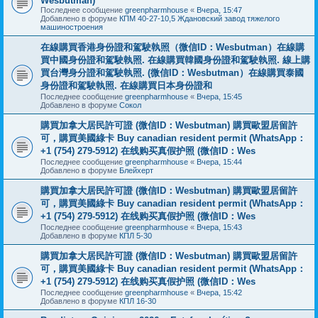
Wesbutman)
Последнее сообщение
greenpharmhouse
«
Вчера, 15:47
Добавлено в форуме
КПМ 40-27-10,5 Ждановский завод тяжелого
машиностроения
在線購買香港身份證和駕駛執照（微信ID：Wesbutman）在線購
買中國身份證和駕駛執照. 在線購買韓國身份證和駕駛執照. 線上購
買台灣身分證和駕駛執照. (微信ID：Wesbutman）在線購買泰國
身份證和駕駛執照. 在線購買日本身份證和
Последнее сообщение
greenpharmhouse
«
Вчера, 15:45
Добавлено в форуме
Сокол
購買加拿大居民許可證 (微信ID：Wesbutman) 購買歐盟居留許
可，購買美國綠卡 Buy canadian resident permit (WhatsApp：
+1 (754) 279-5912) 在线购买真假护照 (微信ID：Wes
Последнее сообщение
greenpharmhouse
«
Вчера, 15:44
Добавлено в форуме
Блейхерт
購買加拿大居民許可證 (微信ID：Wesbutman) 購買歐盟居留許
可，購買美國綠卡 Buy canadian resident permit (WhatsApp：
+1 (754) 279-5912) 在线购买真假护照 (微信ID：Wes
Последнее сообщение
greenpharmhouse
«
Вчера, 15:43
Добавлено в форуме
КПЛ 5-30
購買加拿大居民許可證 (微信ID：Wesbutman) 購買歐盟居留許
可，購買美國綠卡 Buy canadian resident permit (WhatsApp：
+1 (754) 279-5912) 在线购买真假护照 (微信ID：Wes
Последнее сообщение
greenpharmhouse
«
Вчера, 15:42
Добавлено в форуме
КПЛ 16-30