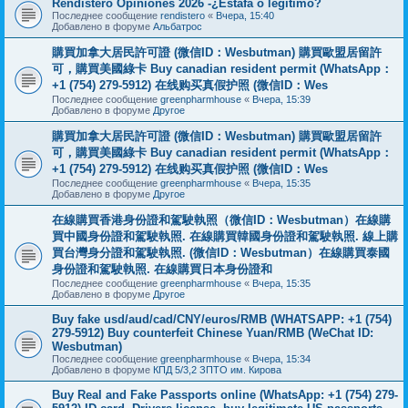
Rendistero Opiniones 2026 -¿Estafa o legítimo?
Последнее сообщение
rendistero
«
Вчера, 15:40
Добавлено в форуме
Альбатрос
購買加拿大居民許可證 (微信ID：Wesbutman) 購買歐盟居留許
可，購買美國綠卡 Buy canadian resident permit (WhatsApp：
+1 (754) 279-5912) 在线购买真假护照 (微信ID：Wes
Последнее сообщение
greenpharmhouse
«
Вчера, 15:39
Добавлено в форуме
Другое
購買加拿大居民許可證 (微信ID：Wesbutman) 購買歐盟居留許
可，購買美國綠卡 Buy canadian resident permit (WhatsApp：
+1 (754) 279-5912) 在线购买真假护照 (微信ID：Wes
Последнее сообщение
greenpharmhouse
«
Вчера, 15:35
Добавлено в форуме
Другое
在線購買香港身份證和駕駛執照（微信ID：Wesbutman）在線購
買中國身份證和駕駛執照. 在線購買韓國身份證和駕駛執照. 線上購
買台灣身分證和駕駛執照. (微信ID：Wesbutman）在線購買泰國
身份證和駕駛執照. 在線購買日本身份證和
Последнее сообщение
greenpharmhouse
«
Вчера, 15:35
Добавлено в форуме
Другое
Buy fake usd/aud/cad/CNY/euros/RMB (WHATSAPP: +1 (754)
279-5912) Buy counterfeit Chinese Yuan/RMB (WeChat ID:
Wesbutman)
Последнее сообщение
greenpharmhouse
«
Вчера, 15:34
Добавлено в форуме
КПД 5/3,2 ЗПТО им. Кирова
Buy Real and Fake Passports online (WhatsApp: +1 (754) 279-