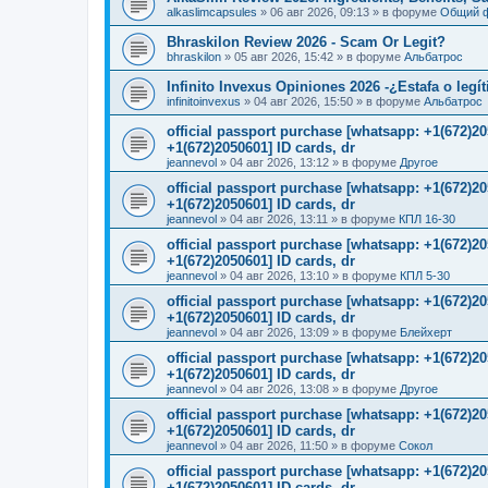
alkaslimcapsules
»
06 авг 2026, 09:13
» в форуме
Общий 
Bhraskilon Review 2026 - Scam Or Legit?
bhraskilon
»
05 авг 2026, 15:42
» в форуме
Альбатрос
Infinito Invexus Opiniones 2026 -¿Estafa o legí
infinitoinvexus
»
04 авг 2026, 15:50
» в форуме
Альбатрос
official passport purchase [whatsapp: +1(672)
+1(672)2050601] ID cards, dr
jeannevol
»
04 авг 2026, 13:12
» в форуме
Другое
official passport purchase [whatsapp: +1(672)
+1(672)2050601] ID cards, dr
jeannevol
»
04 авг 2026, 13:11
» в форуме
КПЛ 16-30
official passport purchase [whatsapp: +1(672)
+1(672)2050601] ID cards, dr
jeannevol
»
04 авг 2026, 13:10
» в форуме
КПЛ 5-30
official passport purchase [whatsapp: +1(672)
+1(672)2050601] ID cards, dr
jeannevol
»
04 авг 2026, 13:09
» в форуме
Блейхерт
official passport purchase [whatsapp: +1(672)
+1(672)2050601] ID cards, dr
jeannevol
»
04 авг 2026, 13:08
» в форуме
Другое
official passport purchase [whatsapp: +1(672)
+1(672)2050601] ID cards, dr
jeannevol
»
04 авг 2026, 11:50
» в форуме
Сокол
official passport purchase [whatsapp: +1(672)
+1(672)2050601] ID cards, dr