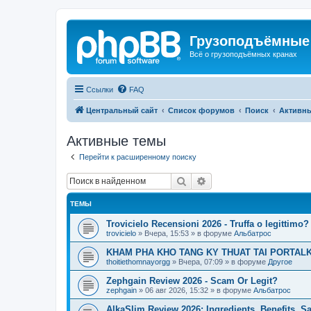
Грузоподъёмные
Всё о грузоподъёмных кранах
Ссылки
FAQ
Центральный сайт
Список форумов
Поиск
Активн
Активные темы
Перейти к расширенному поиску
Поиск
Расширенный поиск
ТЕМЫ
Trovicielo Recensioni 2026 - Truffa o legittimo?
trovicielo
»
Вчера, 15:53
» в форуме
Альбатрос
KHAM PHA KHO TANG KY THUAT TAI PORTALK
thoitiethomnayorgg
»
Вчера, 07:09
» в форуме
Другое
Zephgain Review 2026 - Scam Or Legit?
zephgain
»
06 авг 2026, 15:32
» в форуме
Альбатрос
AlkaSlim Review 2026: Ingredients, Benefits, S