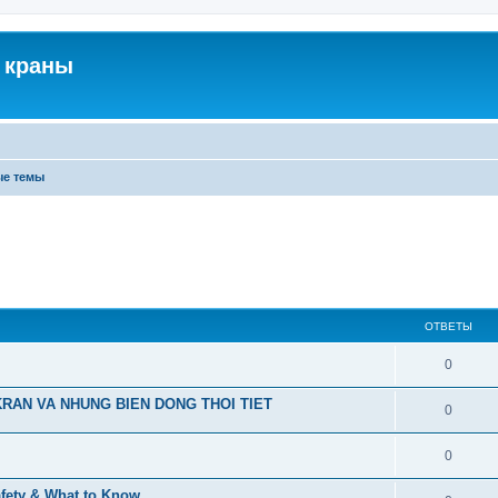
 краны
ые темы
ОТВЕТЫ
0
RAN VA NHUNG BIEN DONG THOI TIET
0
0
afety & What to Know