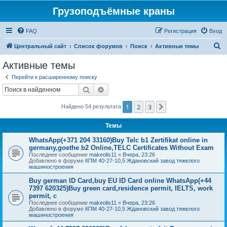
Грузоподъёмные краны
FAQ
Регистрация
Вход
П
Центральный сайт
Список форумов
Поиск
Активные темы
о
Активные темы
и
Перейти к расширенному поиску
с
Поиск
Расширенный поиск
к
1
2
3
След.
Найдено 54 результата
Темы
WhatsApp(+371 204 33160)Buy Telc b1 Zertifikat online in
germany,goethe b2 Online,TELC Certificates Without Exam
Последнее сообщение
makeolis11
«
Вчера, 23:26
Добавлено в форуме
КПМ 40-27-10,5 Ждановский завод тяжелого
машиностроения
Buy german ID Card,buy EU ID Card online WhatsApp(+44
7397 620325)Buy green card,residence permit, IELTS, work
permit, c
Последнее сообщение
makeolis11
«
Вчера, 23:26
Добавлено в форуме
КПМ 40-27-10,5 Ждановский завод тяжелого
машиностроения