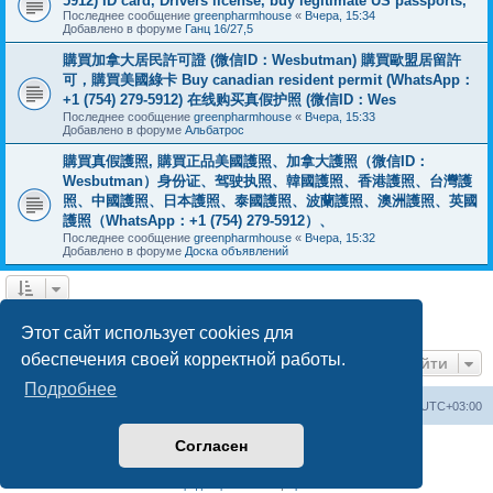
5912) ID card, Drivers license, buy legitimate US passports,
Последнее сообщение
greenpharmhouse
«
Вчера, 15:34
Добавлено в форуме
Ганц 16/27,5
購買加拿大居民許可證 (微信ID：Wesbutman) 購買歐盟居留許
可，購買美國綠卡 Buy canadian resident permit (WhatsApp：
+1 (754) 279-5912) 在线购买真假护照 (微信ID：Wes
Последнее сообщение
greenpharmhouse
«
Вчера, 15:33
Добавлено в форуме
Альбатрос
購買真假護照, 購買正品美國護照、加拿大護照（微信ID：
Wesbutman）身份证、驾驶执照、韓國護照、香港護照、台灣護
照、中國護照、日本護照、泰國護照、波蘭護照、澳洲護照、英國
護照（WhatsApp：+1 (754) 279-5912）、
Последнее сообщение
greenpharmhouse
«
Вчера, 15:32
Добавлено в форуме
Доска объявлений
1
2
3
След.
Найдено 54 результата
Этот сайт использует cookies для
обеспечения своей корректной работы.
Перейти
Подробнее
Центральный сайт
Список форумов
Часовой пояс:
UTC+03:00
Согласен
Создано на основе
phpBB
® Forum Software © phpBB Limited
Русская поддержка phpBB
Конфиденциальность
|
Правила