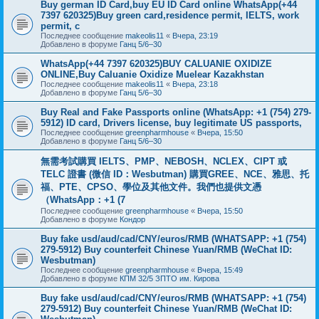
Buy german ID Card,buy EU ID Card online WhatsApp(+44
7397 620325)Buy green card,residence permit, IELTS, work
permit, c
Последнее сообщение
makeolis11
«
Вчера, 23:19
Добавлено в форуме
Ганц 5/6–30
WhatsApp(+44 7397 620325)BUY CALUANIE OXIDIZE
ONLINE,Buy Caluanie Oxidize Muelear Kazakhstan
Последнее сообщение
makeolis11
«
Вчера, 23:18
Добавлено в форуме
Ганц 5/6–30
Buy Real and Fake Passports online (WhatsApp: +1 (754) 279-
5912) ID card, Drivers license, buy legitimate US passports,
Последнее сообщение
greenpharmhouse
«
Вчера, 15:50
Добавлено в форуме
Ганц 5/6–30
無需考試購買 IELTS、PMP、NEBOSH、NCLEX、CIPT 或
TELC 證書 (微信 ID：Wesbutman) 購買GREE、NCE、雅思、托
福、PTE、CPSO、學位及其他文件。我們也提供文憑
（WhatsApp：+1 (7
Последнее сообщение
greenpharmhouse
«
Вчера, 15:50
Добавлено в форуме
Кондор
Buy fake usd/aud/cad/CNY/euros/RMB (WHATSAPP: +1 (754)
279-5912) Buy counterfeit Chinese Yuan/RMB (WeChat ID:
Wesbutman)
Последнее сообщение
greenpharmhouse
«
Вчера, 15:49
Добавлено в форуме
КПМ 32/5 ЗПТО им. Кирова
Buy fake usd/aud/cad/CNY/euros/RMB (WHATSAPP: +1 (754)
279-5912) Buy counterfeit Chinese Yuan/RMB (WeChat ID: