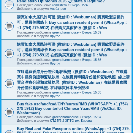
Rendistero Opiniones 2026 -¿Estafa o legítimo?
Последнее сообщение
rendistero
«
Вчера, 15:40
Добавлено в форуме
Альбатрос
購買加拿大居民許可證 (微信ID：Wesbutman) 購買歐盟居留許
可，購買美國綠卡 Buy canadian resident permit (WhatsApp：
+1 (754) 279-5912) 在线购买真假护照 (微信ID：Wes
Последнее сообщение
greenpharmhouse
«
Вчера, 15:39
Добавлено в форуме
Другое
購買加拿大居民許可證 (微信ID：Wesbutman) 購買歐盟居留許
可，購買美國綠卡 Buy canadian resident permit (WhatsApp：
+1 (754) 279-5912) 在线购买真假护照 (微信ID：Wes
Последнее сообщение
greenpharmhouse
«
Вчера, 15:35
Добавлено в форуме
Другое
在線購買香港身份證和駕駛執照（微信ID：Wesbutman）在線購
買中國身份證和駕駛執照. 在線購買韓國身份證和駕駛執照. 線上購
買台灣身分證和駕駛執照. (微信ID：Wesbutman）在線購買泰國
身份證和駕駛執照. 在線購買日本身份證和
Последнее сообщение
greenpharmhouse
«
Вчера, 15:35
Добавлено в форуме
Другое
Buy fake usd/aud/cad/CNY/euros/RMB (WHATSAPP: +1 (754)
279-5912) Buy counterfeit Chinese Yuan/RMB (WeChat ID:
Wesbutman)
Последнее сообщение
greenpharmhouse
«
Вчера, 15:34
Добавлено в форуме
КПД 5/3,2 ЗПТО им. Кирова
Buy Real and Fake Passports online (WhatsApp: +1 (754) 279-