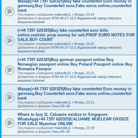
Wasap{+44 7397 620325}Buy fake counterfeit Euro money in
germany,Buy Counterfeit euro,Fake euros online,counterfeit
bank
Последнее сообщение
makeolis11
«
Вчера, 23:24
Добавлено в форуме
КПМ 40-27-10,5 Ждановский завод тяжелого
машиностроения
(+44 7397 620325)Buy fake counterfeit euro bills
online,realistic prop money for sell,PROP EURO NOTES FOR
SALE,BUY COUNT
Последнее сообщение
makeolis11
«
Вчера, 23:22
Добавлено в форуме
КПМ 40-27-10,5 Ждановский завод тяжелого
машиностроения
(+44 7397 620325)Buy german passport online Buy
Norwegian passport online Buy Poland Passport online Buy
Romania Passpor
Последнее сообщение
makeolis11
«
Вчера, 23:22
Добавлено в форуме
КПМ 40-27-10,5 Ждановский завод тяжелого
машиностроения
Wasap{+44 7397 620325}Buy fake counterfeit Euro money in
germany,Buy Counterfeit euro,Fake euros online,counterfeit
bank
Последнее сообщение
makeolis11
«
Вчера, 23:21
Добавлено в форуме
Ганц 5/6–30
Where to buy 1L Caluanie oxidize in Singapore
WhatsApp(+44 7397 620325)CALUANIE MUELEAR OXIDIZE
FOR SALE Myanmar ONLINE
Последнее сообщение
makeolis11
«
Вчера, 23:19
Добавлено в форуме
Ганц 5/6–30