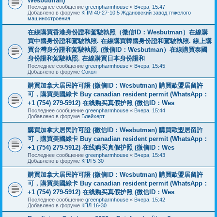
Wesbutman)
Последнее сообщение
greenpharmhouse
«
Вчера, 15:47
Добавлено в форуме
КПМ 40-27-10,5 Ждановский завод тяжелого
машиностроения
在線購買香港身份證和駕駛執照（微信ID：Wesbutman）在線購
買中國身份證和駕駛執照. 在線購買韓國身份證和駕駛執照. 線上購
買台灣身分證和駕駛執照. (微信ID：Wesbutman）在線購買泰國
身份證和駕駛執照. 在線購買日本身份證和
Последнее сообщение
greenpharmhouse
«
Вчера, 15:45
Добавлено в форуме
Сокол
購買加拿大居民許可證 (微信ID：Wesbutman) 購買歐盟居留許
可，購買美國綠卡 Buy canadian resident permit (WhatsApp：
+1 (754) 279-5912) 在线购买真假护照 (微信ID：Wes
Последнее сообщение
greenpharmhouse
«
Вчера, 15:44
Добавлено в форуме
Блейхерт
購買加拿大居民許可證 (微信ID：Wesbutman) 購買歐盟居留許
可，購買美國綠卡 Buy canadian resident permit (WhatsApp：
+1 (754) 279-5912) 在线购买真假护照 (微信ID：Wes
Последнее сообщение
greenpharmhouse
«
Вчера, 15:43
Добавлено в форуме
КПЛ 5-30
購買加拿大居民許可證 (微信ID：Wesbutman) 購買歐盟居留許
可，購買美國綠卡 Buy canadian resident permit (WhatsApp：
+1 (754) 279-5912) 在线购买真假护照 (微信ID：Wes
Последнее сообщение
greenpharmhouse
«
Вчера, 15:42
Добавлено в форуме
КПЛ 16-30