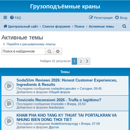
Грузоподъёмные краны
FAQ
Регистрация
Вход
П
Центральный сайт
Список форумов
Поиск
Активные темы
о
Активные темы
и
Перейти к расширенному поиску
с
Поиск
Расширенный поиск
к
1
2
След.
Найден 41 результат
Темы
SodaSlim Reviews 2026: Honest Customer Experiences,
Ingredients & Results
Последнее сообщение
sodaslimcapsules
«
Сегодня, 09:45
Добавлено в форуме
Общий форум
Trovicielo Recensioni 2026 - Truffa o legittimo?
Последнее сообщение
trovicielo
«
Вчера, 15:53
Добавлено в форуме
Альбатрос
KHAM PHA KHO TANG KY THUAT TAI PORTALKRAN VA
NHUNG BIEN DONG THOI TIET
Последнее сообщение
thoitiethomnayorgg
«
Вчера, 07:09
Добавлено в форуме
Другое