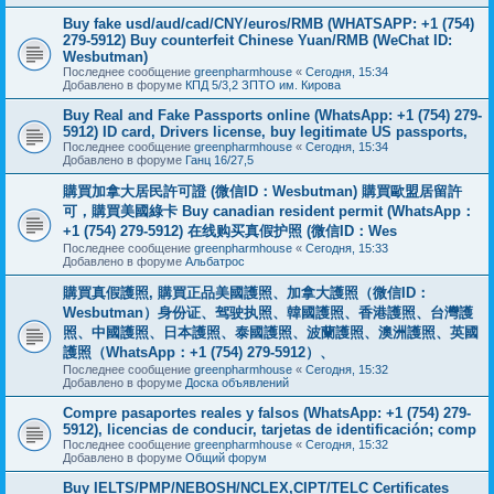
Buy fake usd/aud/cad/CNY/euros/RMB (WHATSAPP: +1 (754)
279-5912) Buy counterfeit Chinese Yuan/RMB (WeChat ID:
Wesbutman)
Последнее сообщение
greenpharmhouse
«
Сегодня, 15:34
Добавлено в форуме
КПД 5/3,2 ЗПТО им. Кирова
Buy Real and Fake Passports online (WhatsApp: +1 (754) 279-
5912) ID card, Drivers license, buy legitimate US passports,
Последнее сообщение
greenpharmhouse
«
Сегодня, 15:34
Добавлено в форуме
Ганц 16/27,5
購買加拿大居民許可證 (微信ID：Wesbutman) 購買歐盟居留許
可，購買美國綠卡 Buy canadian resident permit (WhatsApp：
+1 (754) 279-5912) 在线购买真假护照 (微信ID：Wes
Последнее сообщение
greenpharmhouse
«
Сегодня, 15:33
Добавлено в форуме
Альбатрос
購買真假護照, 購買正品美國護照、加拿大護照（微信ID：
Wesbutman）身份证、驾驶执照、韓國護照、香港護照、台灣護
照、中國護照、日本護照、泰國護照、波蘭護照、澳洲護照、英國
護照（WhatsApp：+1 (754) 279-5912）、
Последнее сообщение
greenpharmhouse
«
Сегодня, 15:32
Добавлено в форуме
Доска объявлений
Compre pasaportes reales y falsos (WhatsApp: +1 (754) 279-
5912), licencias de conducir, tarjetas de identificación; comp
Последнее сообщение
greenpharmhouse
«
Сегодня, 15:32
Добавлено в форуме
Общий форум
Buy IELTS/PMP/NEBOSH/NCLEX,CIPT/TELC Certificates