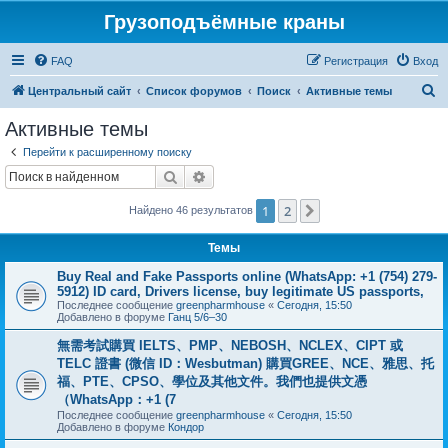
Грузоподъёмные краны
FAQ
Регистрация
Вход
П
Центральный сайт
Список форумов
Поиск
Активные темы
о
Активные темы
и
Перейти к расширенному поиску
с
Поиск
Расширенный поиск
к
1
2
След.
Найдено 46 результатов
Темы
Buy Real and Fake Passports online (WhatsApp: +1 (754) 279-
5912) ID card, Drivers license, buy legitimate US passports,
Последнее сообщение
greenpharmhouse
«
Сегодня, 15:50
Добавлено в форуме
Ганц 5/6–30
無需考試購買 IELTS、PMP、NEBOSH、NCLEX、CIPT 或
TELC 證書 (微信 ID：Wesbutman) 購買GREE、NCE、雅思、托
福、PTE、CPSO、學位及其他文件。我們也提供文憑
（WhatsApp：+1 (7
Последнее сообщение
greenpharmhouse
«
Сегодня, 15:50
Добавлено в форуме
Кондор