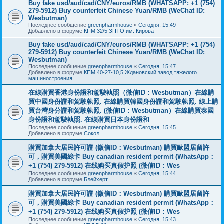
Buy fake usd/aud/cad/CNY/euros/RMB (WHATSAPP: +1 (754)
279-5912) Buy counterfeit Chinese Yuan/RMB (WeChat ID:
Wesbutman)
Последнее сообщение
greenpharmhouse
«
Сегодня, 15:49
Добавлено в форуме
КПМ 32/5 ЗПТО им. Кирова
Buy fake usd/aud/cad/CNY/euros/RMB (WHATSAPP: +1 (754)
279-5912) Buy counterfeit Chinese Yuan/RMB (WeChat ID:
Wesbutman)
Последнее сообщение
greenpharmhouse
«
Сегодня, 15:47
Добавлено в форуме
КПМ 40-27-10,5 Ждановский завод тяжелого
машиностроения
在線購買香港身份證和駕駛執照（微信ID：Wesbutman）在線購
買中國身份證和駕駛執照. 在線購買韓國身份證和駕駛執照. 線上購
買台灣身分證和駕駛執照. (微信ID：Wesbutman）在線購買泰國
身份證和駕駛執照. 在線購買日本身份證和
Последнее сообщение
greenpharmhouse
«
Сегодня, 15:45
Добавлено в форуме
Сокол
購買加拿大居民許可證 (微信ID：Wesbutman) 購買歐盟居留許
可，購買美國綠卡 Buy canadian resident permit (WhatsApp：
+1 (754) 279-5912) 在线购买真假护照 (微信ID：Wes
Последнее сообщение
greenpharmhouse
«
Сегодня, 15:44
Добавлено в форуме
Блейхерт
購買加拿大居民許可證 (微信ID：Wesbutman) 購買歐盟居留許
可，購買美國綠卡 Buy canadian resident permit (WhatsApp：
+1 (754) 279-5912) 在线购买真假护照 (微信ID：Wes
Последнее сообщение
greenpharmhouse
«
Сегодня, 15:43