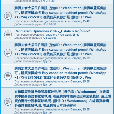
Добавлено в форуме
КПЛ 5-30
購買加拿大居民許可證 (微信ID：Wesbutman) 購買歐盟居留許
可，購買美國綠卡 Buy canadian resident permit (WhatsApp：
+1 (754) 279-5912) 在线购买真假护照 (微信ID：Wes
Последнее сообщение
greenpharmhouse
«
Сегодня, 15:42
Добавлено в форуме
КПЛ 16-30
Rendistero Opiniones 2026 -¿Estafa o legítimo?
Последнее сообщение
rendistero
«
Сегодня, 15:40
Добавлено в форуме
Альбатрос
購買加拿大居民許可證 (微信ID：Wesbutman) 購買歐盟居留許
可，購買美國綠卡 Buy canadian resident permit (WhatsApp：
+1 (754) 279-5912) 在线购买真假护照 (微信ID：Wes
Последнее сообщение
greenpharmhouse
«
Сегодня, 15:39
Добавлено в форуме
Другое
購買加拿大居民許可證 (微信ID：Wesbutman) 購買歐盟居留許
可，購買美國綠卡 Buy canadian resident permit (WhatsApp：
+1 (754) 279-5912) 在线购买真假护照 (微信ID：Wes
Последнее сообщение
greenpharmhouse
«
Сегодня, 15:35
Добавлено в форуме
Другое
在線購買香港身份證和駕駛執照（微信ID：Wesbutman）在線購
買中國身份證和駕駛執照. 在線購買韓國身份證和駕駛執照. 線上購
買台灣身分證和駕駛執照. (微信ID：Wesbutman）在線購買泰國
身份證和駕駛執照. 在線購買日本身份證和
Последнее сообщение
greenpharmhouse
«
Сегодня, 15:35
Добавлено в форуме
Другое