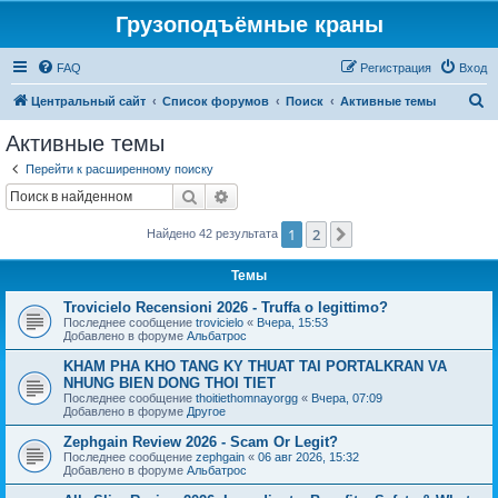
Грузоподъёмные краны
FAQ
Регистрация
Вход
П
Центральный сайт
Список форумов
Поиск
Активные темы
о
Активные темы
и
Перейти к расширенному поиску
с
Поиск
Расширенный поиск
к
1
2
След.
Найдено 42 результата
Темы
Trovicielo Recensioni 2026 - Truffa o legittimo?
Последнее сообщение
trovicielo
«
Вчера, 15:53
Добавлено в форуме
Альбатрос
KHAM PHA KHO TANG KY THUAT TAI PORTALKRAN VA
NHUNG BIEN DONG THOI TIET
Последнее сообщение
thoitiethomnayorgg
«
Вчера, 07:09
Добавлено в форуме
Другое
Zephgain Review 2026 - Scam Or Legit?
Последнее сообщение
zephgain
«
06 авг 2026, 15:32
Добавлено в форуме
Альбатрос