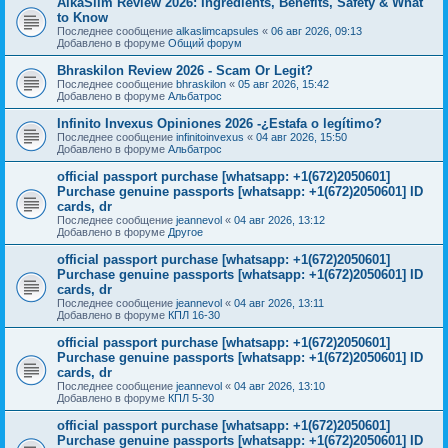
AlkaSlim Review 2026: Ingredients, Benefits, Safety & What
to Know
Последнее сообщение
alkaslimcapsules
«
06 авг 2026, 09:13
Добавлено в форуме
Общий форум
Bhraskilon Review 2026 - Scam Or Legit?
Последнее сообщение
bhraskilon
«
05 авг 2026, 15:42
Добавлено в форуме
Альбатрос
Infinito Invexus Opiniones 2026 -¿Estafa o legítimo?
Последнее сообщение
infinitoinvexus
«
04 авг 2026, 15:50
Добавлено в форуме
Альбатрос
official passport purchase [whatsapp: +1(672)2050601]
Purchase genuine passports [whatsapp: +1(672)2050601] ID
cards, dr
Последнее сообщение
jeannevol
«
04 авг 2026, 13:12
Добавлено в форуме
Другое
official passport purchase [whatsapp: +1(672)2050601]
Purchase genuine passports [whatsapp: +1(672)2050601] ID
cards, dr
Последнее сообщение
jeannevol
«
04 авг 2026, 13:11
Добавлено в форуме
КПЛ 16-30
official passport purchase [whatsapp: +1(672)2050601]
Purchase genuine passports [whatsapp: +1(672)2050601] ID
cards, dr
Последнее сообщение
jeannevol
«
04 авг 2026, 13:10
Добавлено в форуме
КПЛ 5-30
official passport purchase [whatsapp: +1(672)2050601]
Purchase genuine passports [whatsapp: +1(672)2050601] ID