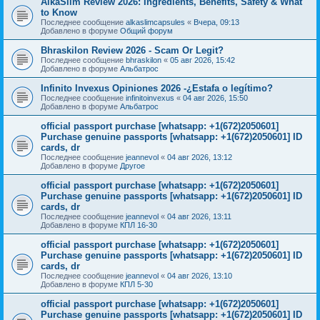
AlkaSlim Review 2026: Ingredients, Benefits, Safety & What
to Know
Последнее сообщение
alkaslimcapsules
«
Вчера, 09:13
Добавлено в форуме
Общий форум
Bhraskilon Review 2026 - Scam Or Legit?
Последнее сообщение
bhraskilon
«
05 авг 2026, 15:42
Добавлено в форуме
Альбатрос
Infinito Invexus Opiniones 2026 -¿Estafa o legítimo?
Последнее сообщение
infinitoinvexus
«
04 авг 2026, 15:50
Добавлено в форуме
Альбатрос
official passport purchase [whatsapp: +1(672)2050601]
Purchase genuine passports [whatsapp: +1(672)2050601] ID
cards, dr
Последнее сообщение
jeannevol
«
04 авг 2026, 13:12
Добавлено в форуме
Другое
official passport purchase [whatsapp: +1(672)2050601]
Purchase genuine passports [whatsapp: +1(672)2050601] ID
cards, dr
Последнее сообщение
jeannevol
«
04 авг 2026, 13:11
Добавлено в форуме
КПЛ 16-30
official passport purchase [whatsapp: +1(672)2050601]
Purchase genuine passports [whatsapp: +1(672)2050601] ID
cards, dr
Последнее сообщение
jeannevol
«
04 авг 2026, 13:10
Добавлено в форуме
КПЛ 5-30
official passport purchase [whatsapp: +1(672)2050601]
Purchase genuine passports [whatsapp: +1(672)2050601] ID