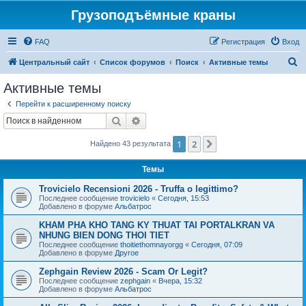
Грузоподъёмные краны
FAQ
Регистрация
Вход
П
Центральный сайт
Список форумов
Поиск
Активные темы
о
Активные темы
и
Перейти к расширенному поиску
с
Поиск
Расширенный поиск
к
1
2
След.
Найдено 43 результата
Темы
Trovicielo Recensioni 2026 - Truffa o legittimo?
Последнее сообщение
trovicielo
«
Сегодня, 15:53
Добавлено в форуме
Альбатрос
KHAM PHA KHO TANG KY THUAT TAI PORTALKRAN VA
NHUNG BIEN DONG THOI TIET
Последнее сообщение
thoitiethomnayorgg
«
Сегодня, 07:09
Добавлено в форуме
Другое
Zephgain Review 2026 - Scam Or Legit?
Последнее сообщение
zephgain
«
Вчера, 15:32
Добавлено в форуме
Альбатрос