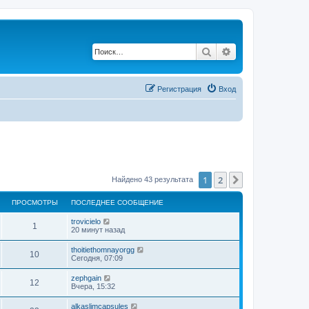
Поиск
Расширенный по
Регистрация
Вход
1
2
След.
Найдено 43 результата
ПРОСМОТРЫ
ПОСЛЕДНЕЕ СООБЩЕНИЕ
trovicielo
1
20 минут назад
thoitiethomnayorgg
10
Сегодня, 07:09
zephgain
12
Вчера, 15:32
alkaslimcapsules