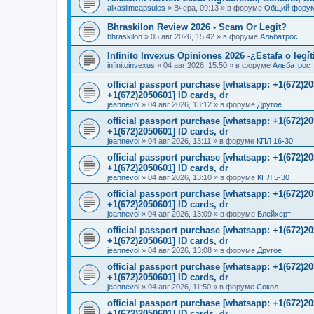
alkaslimcapsules
»
Вчера, 09:13
» в форуме
Общий фору
Bhraskilon Review 2026 - Scam Or Legit?
bhraskilon
»
05 авг 2026, 15:42
» в форуме
Альбатрос
Infinito Invexus Opiniones 2026 -¿Estafa o legí
infinitoinvexus
»
04 авг 2026, 15:50
» в форуме
Альбатрос
official passport purchase [whatsapp: +1(672)
+1(672)2050601] ID cards, dr
jeannevol
»
04 авг 2026, 13:12
» в форуме
Другое
official passport purchase [whatsapp: +1(672)
+1(672)2050601] ID cards, dr
jeannevol
»
04 авг 2026, 13:11
» в форуме
КПЛ 16-30
official passport purchase [whatsapp: +1(672)
+1(672)2050601] ID cards, dr
jeannevol
»
04 авг 2026, 13:10
» в форуме
КПЛ 5-30
official passport purchase [whatsapp: +1(672)
+1(672)2050601] ID cards, dr
jeannevol
»
04 авг 2026, 13:09
» в форуме
Блейхерт
official passport purchase [whatsapp: +1(672)
+1(672)2050601] ID cards, dr
jeannevol
»
04 авг 2026, 13:08
» в форуме
Другое
official passport purchase [whatsapp: +1(672)
+1(672)2050601] ID cards, dr
jeannevol
»
04 авг 2026, 11:50
» в форуме
Сокол
official passport purchase [whatsapp: +1(672)
+1(672)2050601] ID cards, dr