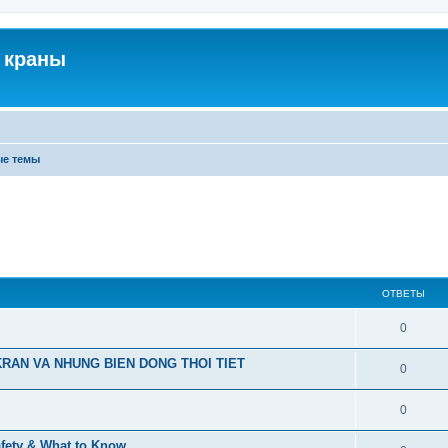
 краны
ые темы
ОТВЕТЫ
0
RAN VA NHUNG BIEN DONG THOI TIET
0
0
afety & What to Know