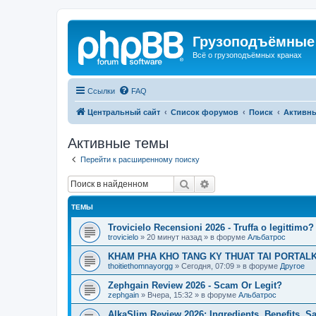
Грузоподъёмные
Всё о грузоподъёмных кранах
Ссылки
FAQ
Центральный сайт
Список форумов
Поиск
Активн
Активные темы
Перейти к расширенному поиску
Поиск
Расширенный поиск
ТЕМЫ
Trovicielo Recensioni 2026 - Truffa o legittimo?
trovicielo
»
20 минут назад
» в форуме
Альбатрос
KHAM PHA KHO TANG KY THUAT TAI PORTALK
thoitiethomnayorgg
»
Сегодня, 07:09
» в форуме
Другое
Zephgain Review 2026 - Scam Or Legit?
zephgain
»
Вчера, 15:32
» в форуме
Альбатрос
AlkaSlim Review 2026: Ingredients, Benefits, S