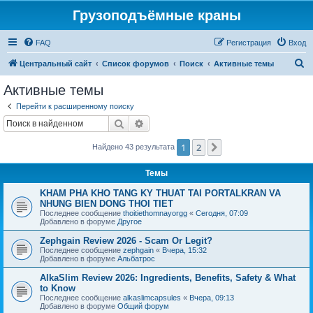
Грузоподъёмные краны
FAQ
Регистрация
Вход
П
Центральный сайт
Список форумов
Поиск
Активные темы
о
Активные темы
и
Перейти к расширенному поиску
с
Поиск
Расширенный поиск
к
1
2
След.
Найдено 43 результата
Темы
KHAM PHA KHO TANG KY THUAT TAI PORTALKRAN VA
NHUNG BIEN DONG THOI TIET
Последнее сообщение
thoitiethomnayorgg
«
Сегодня, 07:09
Добавлено в форуме
Другое
Zephgain Review 2026 - Scam Or Legit?
Последнее сообщение
zephgain
«
Вчера, 15:32
Добавлено в форуме
Альбатрос
AlkaSlim Review 2026: Ingredients, Benefits, Safety & What
to Know
Последнее сообщение
alkaslimcapsules
«
Вчера, 09:13
Добавлено в форуме
Общий форум