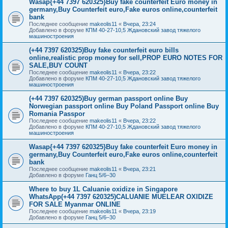
Wasap{+44 7397 620325}Buy fake counterfeit Euro money in
germany,Buy Counterfeit euro,Fake euros online,counterfeit
bank
Последнее сообщение
makeolis11
«
Вчера, 23:24
Добавлено в форуме
КПМ 40-27-10,5 Ждановский завод тяжелого
машиностроения
(+44 7397 620325)Buy fake counterfeit euro bills
online,realistic prop money for sell,PROP EURO NOTES FOR
SALE,BUY COUNT
Последнее сообщение
makeolis11
«
Вчера, 23:22
Добавлено в форуме
КПМ 40-27-10,5 Ждановский завод тяжелого
машиностроения
(+44 7397 620325)Buy german passport online Buy
Norwegian passport online Buy Poland Passport online Buy
Romania Passpor
Последнее сообщение
makeolis11
«
Вчера, 23:22
Добавлено в форуме
КПМ 40-27-10,5 Ждановский завод тяжелого
машиностроения
Wasap{+44 7397 620325}Buy fake counterfeit Euro money in
germany,Buy Counterfeit euro,Fake euros online,counterfeit
bank
Последнее сообщение
makeolis11
«
Вчера, 23:21
Добавлено в форуме
Ганц 5/6–30
Where to buy 1L Caluanie oxidize in Singapore
WhatsApp(+44 7397 620325)CALUANIE MUELEAR OXIDIZE
FOR SALE Myanmar ONLINE
Последнее сообщение
makeolis11
«
Вчера, 23:19
Добавлено в форуме
Ганц 5/6–30