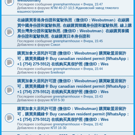
Wesbutman)
Последнее сообщение
greenpharmhouse
«
Вчера, 15:47
Добавлено в форуме
КПМ 40-27-10,5 Ждановский завод тяжелого
машиностроения
在線購買香港身份證和駕駛執照（微信ID：Wesbutman）在線購
買中國身份證和駕駛執照. 在線購買韓國身份證和駕駛執照. 線上購
買台灣身分證和駕駛執照. (微信ID：Wesbutman）在線購買泰國
身份證和駕駛執照. 在線購買日本身份證和
Последнее сообщение
greenpharmhouse
«
Вчера, 15:45
Добавлено в форуме
Сокол
購買加拿大居民許可證 (微信ID：Wesbutman) 購買歐盟居留許
可，購買美國綠卡 Buy canadian resident permit (WhatsApp：
+1 (754) 279-5912) 在线购买真假护照 (微信ID：Wes
Последнее сообщение
greenpharmhouse
«
Вчера, 15:44
Добавлено в форуме
Блейхерт
購買加拿大居民許可證 (微信ID：Wesbutman) 購買歐盟居留許
可，購買美國綠卡 Buy canadian resident permit (WhatsApp：
+1 (754) 279-5912) 在线购买真假护照 (微信ID：Wes
Последнее сообщение
greenpharmhouse
«
Вчера, 15:43
Добавлено в форуме
КПЛ 5-30
購買加拿大居民許可證 (微信ID：Wesbutman) 購買歐盟居留許
可，購買美國綠卡 Buy canadian resident permit (WhatsApp：
+1 (754) 279-5912) 在线购买真假护照 (微信ID：Wes
Последнее сообщение
greenpharmhouse
«
Вчера, 15:42
Добавлено в форуме
КПЛ 16-30