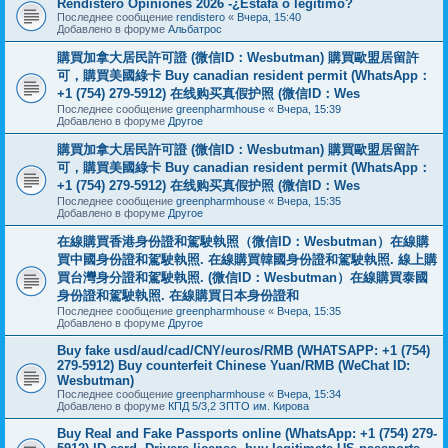
Rendistero Opiniones 2026 -¿Estafa o legítimo?
Последнее сообщение
rendistero
«
Вчера, 15:40
Добавлено в форуме
Альбатрос
購買加拿大居民許可證 (微信ID：Wesbutman) 購買歐盟居留許
可，購買美國綠卡 Buy canadian resident permit (WhatsApp：
+1 (754) 279-5912) 在线购买真假护照 (微信ID：Wes
Последнее сообщение
greenpharmhouse
«
Вчера, 15:39
Добавлено в форуме
Другое
購買加拿大居民許可證 (微信ID：Wesbutman) 購買歐盟居留許
可，購買美國綠卡 Buy canadian resident permit (WhatsApp：
+1 (754) 279-5912) 在线购买真假护照 (微信ID：Wes
Последнее сообщение
greenpharmhouse
«
Вчера, 15:35
Добавлено в форуме
Другое
在線購買香港身份證和駕駛執照（微信ID：Wesbutman）在線購
買中國身份證和駕駛執照. 在線購買韓國身份證和駕駛執照. 線上購
買台灣身分證和駕駛執照. (微信ID：Wesbutman）在線購買泰國
身份證和駕駛執照. 在線購買日本身份證和
Последнее сообщение
greenpharmhouse
«
Вчера, 15:35
Добавлено в форуме
Другое
Buy fake usd/aud/cad/CNY/euros/RMB (WHATSAPP: +1 (754)
279-5912) Buy counterfeit Chinese Yuan/RMB (WeChat ID:
Wesbutman)
Последнее сообщение
greenpharmhouse
«
Вчера, 15:34
Добавлено в форуме
КПД 5/3,2 ЗПТО им. Кирова
Buy Real and Fake Passports online (WhatsApp: +1 (754) 279-