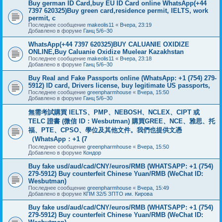
Buy german ID Card,buy EU ID Card online WhatsApp(+44
7397 620325)Buy green card,residence permit, IELTS, work
permit, c
Последнее сообщение
makeolis11
«
Вчера, 23:19
Добавлено в форуме
Ганц 5/6–30
WhatsApp(+44 7397 620325)BUY CALUANIE OXIDIZE
ONLINE,Buy Caluanie Oxidize Muelear Kazakhstan
Последнее сообщение
makeolis11
«
Вчера, 23:18
Добавлено в форуме
Ганц 5/6–30
Buy Real and Fake Passports online (WhatsApp: +1 (754) 279-
5912) ID card, Drivers license, buy legitimate US passports,
Последнее сообщение
greenpharmhouse
«
Вчера, 15:50
Добавлено в форуме
Ганц 5/6–30
無需考試購買 IELTS、PMP、NEBOSH、NCLEX、CIPT 或
TELC 證書 (微信 ID：Wesbutman) 購買GREE、NCE、雅思、托
福、PTE、CPSO、學位及其他文件。我們也提供文憑
（WhatsApp：+1 (7
Последнее сообщение
greenpharmhouse
«
Вчера, 15:50
Добавлено в форуме
Кондор
Buy fake usd/aud/cad/CNY/euros/RMB (WHATSAPP: +1 (754)
279-5912) Buy counterfeit Chinese Yuan/RMB (WeChat ID:
Wesbutman)
Последнее сообщение
greenpharmhouse
«
Вчера, 15:49
Добавлено в форуме
КПМ 32/5 ЗПТО им. Кирова
Buy fake usd/aud/cad/CNY/euros/RMB (WHATSAPP: +1 (754)
279-5912) Buy counterfeit Chinese Yuan/RMB (WeChat ID: