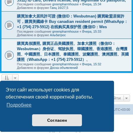
5912) ID card, Drivers license, buy legitimate US passports,
Последнее сообщение
greenpharmhouse
«
Вчера, 15:34
Добавлено в форуме
Ганц 16/27,5
購買加拿大居民許可證 (微信ID：Wesbutman) 購買歐盟居留許
可，購買美國綠卡 Buy canadian resident permit (WhatsApp：
+1 (754) 279-5912) 在线购买真假护照 (微信ID：Wes
Последнее сообщение
greenpharmhouse
«
Вчера, 15:33
Добавлено в форуме
Альбатрос
購買真假護照, 購買正品美國護照、加拿大護照（微信ID：
Wesbutman）身份证、驾驶执照、韓國護照、香港護照、台灣護
照、中國護照、日本護照、泰國護照、波蘭護照、澳洲護照、英國
護照（WhatsApp：+1 (754) 279-5912）、
Последнее сообщение
greenpharmhouse
«
Вчера, 15:32
Добавлено в форуме
Доска объявлений
1
2
3
След.
Найдено 54 результата
Этот сайт использует cookies для
обеспечения своей корректной работы.
Перейти
Подробнее
Центральный сайт
Список форумов
Часовой пояс:
UTC+03:00
Согласен
Создано на основе
phpBB
® Forum Software © phpBB Limited
Русская поддержка phpBB
Конфиденциальность
|
Правила