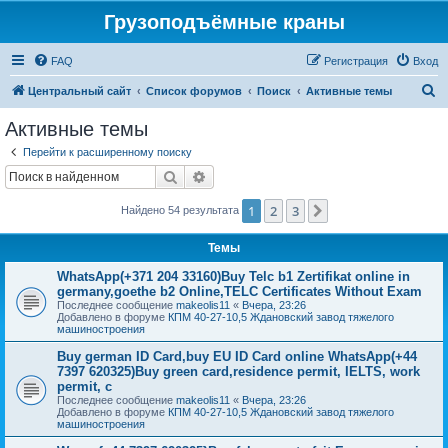
Грузоподъёмные краны
FAQ
Регистрация
Вход
П
Центральный сайт
Список форумов
Поиск
Активные темы
о
Активные темы
и
Перейти к расширенному поиску
с
Поиск
Расширенный поиск
к
1
2
3
След.
Найдено 54 результата
Темы
WhatsApp(+371 204 33160)Buy Telc b1 Zertifikat online in
germany,goethe b2 Online,TELC Certificates Without Exam
Последнее сообщение
makeolis11
«
Вчера, 23:26
Добавлено в форуме
КПМ 40-27-10,5 Ждановский завод тяжелого
машиностроения
Buy german ID Card,buy EU ID Card online WhatsApp(+44
7397 620325)Buy green card,residence permit, IELTS, work
permit, c
Последнее сообщение
makeolis11
«
Вчера, 23:26
Добавлено в форуме
КПМ 40-27-10,5 Ждановский завод тяжелого
машиностроения